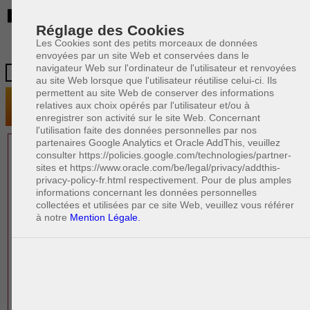
BE
Réglage des Cookies
Les Cookies sont des petits morceaux de données
envoyées par un site Web et conservées dans le
navigateur Web sur l'ordinateur de l'utilisateur et renvoyées
au site Web lorsque que l'utilisateur réutilise celui-ci. Ils
permettent au site Web de conserver des informations
relatives aux choix opérés par l'utilisateur et/ou à
enregistrer son activité sur le site Web. Concernant
l'utilisation faite des données personnelles par nos
partenaires Google Analytics et Oracle AddThis, veuillez
1 AVOCAT(S)
consulter https://policies.google.com/technologies/partner-
sites et https://www.oracle.com/be/legal/privacy/addthis-
EXPÉRIMENTÉ(S)
privacy-policy-fr.html respectivement. Pour de plus amples
PRÈS DE CHEZ VOUS
informations concernant les données personnelles
collectées et utilisées par ce site Web, veuillez vous référer
à notre
Mention Légale.
PAOLO CRISCENZO
Avocat pénaliste
Plaide dans les arrondissements judicaires
suivants : à BRUXELLES - NAMUR -LIEGE
- MONS - CHARLEROI
DERNIÈRE PUBLICATION
Code pénal - De l'homicide, des blessures
R
F
et coups justifiés