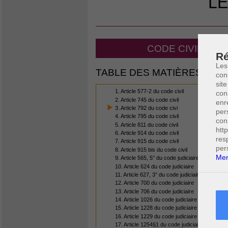
LE
CODE CIVIL ET 
Ré
Les
TABLE DES MATIÈRES
con
site
1. Article 577-2 du code civil
con
2. Article 745 du code civil
enr
3. Article 792 du code civi
per
4. Article 795 du code civil
con
5. Article 811 du code civil
htt
6. Article 914 du code civil
res
7. Article 915 du code civil
per
8. Article 915 bis du code civil
Men
9. Article 565, 5° du code judiciaire
10. Article 624 du code judiciaire
11. Article 627, 3° du code judiciaire
12. Article 700 du code judiciaire
13. Article 706 du code judiciaire
14. Article 1026 du code judiciaire
15. Article 1228 du code judiciaire
16. Article 1229 du code judiciaire
17. Article 1254§1 du code judiciaire