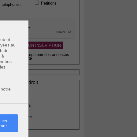
Petitions
 téléphone :
eb et
voyées au
eb de
wsletter pouvant contenir des annonces
u à
citaires de
qualité
données
lez
ssionnels du droit
s
vocats
 notre
otaires
rchitectes
gents immobiliers
omptables
uissiers de justice
 les
édecins
rmer