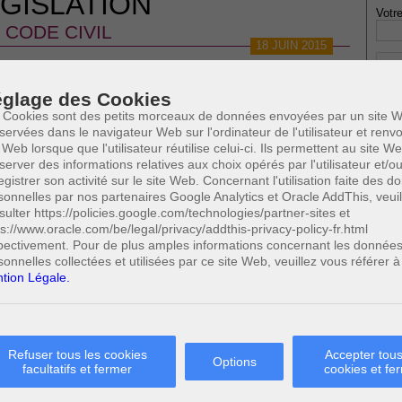
GISLATION
Votre
CODE CIVIL
18 JUIN 2015
JUDICIAIRE - LES SUCCESSIONS
glage des Cookies
 Cookies sont des petits morceaux de données envoyées par un site W
servées dans le navigateur Web sur l'ordinateur de l'utilisateur et ren
 Web lorsque que l'utilisateur réutilise celui-ci. Ils permettent au site W
* Ne
server des informations relatives aux choix opérés par l'utilisateur et/o
publi
egistrer son activité sur le site Web. Concernant l'utilisation faite des 
sonnelles par nos partenaires Google Analytics et Oracle AddThis, veuil
sulter https://policies.google.com/technologies/partner-sites et
ps://www.oracle.com/be/legal/privacy/addthis-privacy-policy-fr.html
Profe
pectivement. Pour de plus amples informations concernant les donnée
A
sonnelles collectées et utilisées par ce site Web, veuillez vous référer à
N
tion Légale.
A
A
C
H
Refuser tous les cookies
Accepter tous
M
Options
facultatifs et fermer
cookies et fe