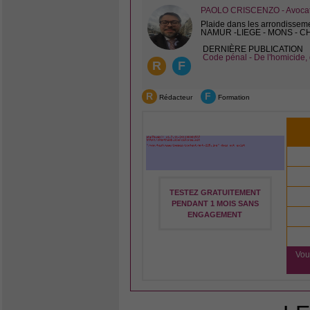
PAOLO CRISCENZO - Avocat 
Plaide dans les arrondissem
NAMUR -LIEGE - MONS - 
DERNIÈRE PUBLICATION
Code pénal - De l'homicide, 
R
F
R
F
Rédacteur
Formation
TESTEZ GRATUITEMENT
PENDANT 1 MOIS SANS
ENGAGEMENT
Vou