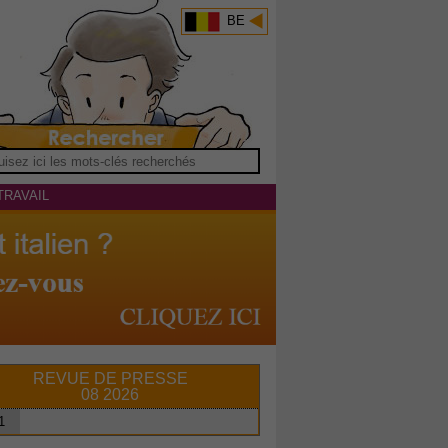
BE
TRAVAIL
REVUE DE PRESSE
08 2026
1