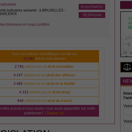
pénaliste
PLUS D'INFOS
ents judicaires suivants : à BRUXELLES -
CHARLEROI
TÉLÉPHONE
des blessures et coups justifiés
Tous nos articles scientifiques ont été lus
31 993
fois le mois dernier
2 791
articles lus en
droit immobilier
4 147
articles lus en
droit des affaires
NE
3 485
articles lus en
droit de la famille
4 333
articles lus en
droit pénal
Insc
l'act
840
articles lus en
droit du travail
Votre
s êtes avocat et vous voulez vous aussi apparaître sur notre
Cliquez ici
plateforme?
Votre