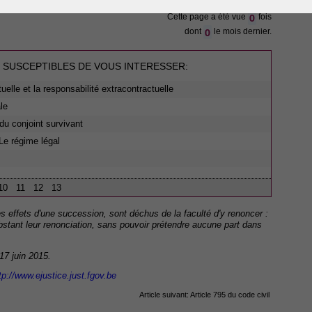
0
Cette page a été vue
fois
0
dont
le mois dernier.
 SUSCEPTIBLES DE VOUS INTERESSER:
tuelle et la responsabilité extracontractuelle
le
du conjoint survivant
Le régime légal
10
11
12
13
des effets d'une succession, sont déchus de la faculté d'y renoncer :
obstant leur renonciation, sans pouvoir prétendre aucune part dans
 17 juin 2015.
tp://www.ejustice.just.fgov.be
Article suivant:
Article 795 du code civil