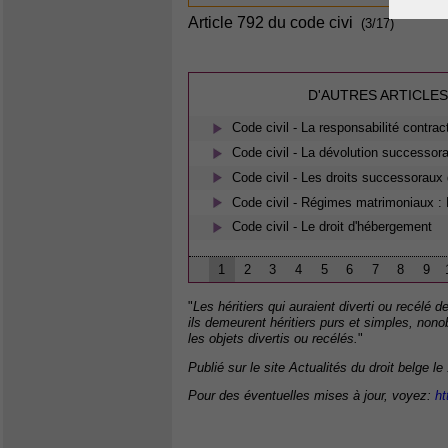
Article 792 du code civi
(3/17)
D'AUTRES ARTICLES
Code civil - La responsabilité contrac
Code civil - La dévolution successora
Code civil - Les droits successoraux 
Code civil - Régimes matrimoniaux : 
Code civil - Le droit d'hébergement
1
2
3
4
5
6
7
8
9
"
Les héritiers qui auraient diverti ou recélé 
ils demeurent héritiers purs et simples, non
les objets divertis ou recélés.
"
Publié sur le site Actualités du droit belge le
Pour des éventuelles mises à jour, voyez:
ht