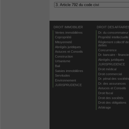
DROIT IMMOBILIER
DROIT DES AFFAIRE
Ventes immobilières
Dr. du consommateur
Copropriété
Propriété intellectuelle
Mitoyenneté
Règlement collectif de
dettes
Abrégés juridiques
Concurrence
Astuces et Conseils
Dr. bancaire - financie
Construction
Abrégés juridiques
Urbanisme
JURISPRUDENCE
Bail
Droit médical
Saisies immobilières
Droit commercial
Servitudes
Dr. pénal des société
Environnement
Dr. des assurances
JURISPRUDENCE
Astuces et Conseils
Droit fiscal
Droit des sociétés
Droit des obligations
Arbitrage