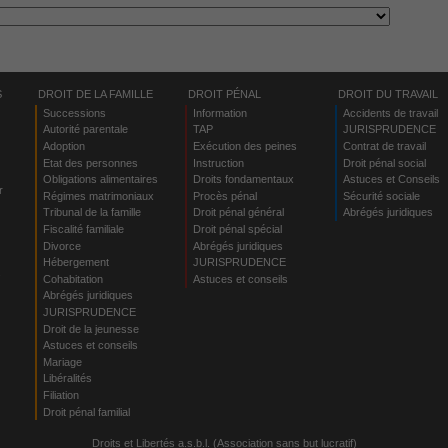
S
DROIT DE LA FAMILLE
DROIT PÉNAL
DROIT DU TRAVAIL
Successions
Information
Accidents de travail
Autorité parentale
TAP
JURISPRUDENCE
Adoption
Exécution des peines
Contrat de travail
Etat des personnes
Instruction
Droit pénal social
Obligations alimentaires
Droits fondamentaux
Astuces et Conseils
r
Régimes matrimoniaux
Procès pénal
Sécurité sociale
Tribunal de la famille
Droit pénal général
Abrégés juridiques
Fiscalité familiale
Droit pénal spécial
Divorce
Abrégés juridiques
Hébergement
JURISPRUDENCE
s
Cohabitation
Astuces et conseils
Abrégés juridiques
JURISPRUDENCE
Droit de la jeunesse
Astuces et conseils
Mariage
Libéralités
Filiation
Droit pénal familial
Droits et Libertés a.s.b.l. (Association sans but lucratif)