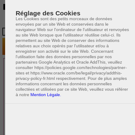
BE
Réglage des Cookies
Les Cookies sont des petits morceaux de données
envoyées par un site Web et conservées dans le
navigateur Web sur l'ordinateur de l'utilisateur et renvoyées
au site Web lorsque que l'utilisateur réutilise celui-ci. Ils
permettent au site Web de conserver des informations
relatives aux choix opérés par l'utilisateur et/ou à
enregistrer son activité sur le site Web. Concernant
l'utilisation faite des données personnelles par nos
partenaires Google Analytics et Oracle AddThis, veuillez
1 AVOCAT(S)
consulter https://policies.google.com/technologies/partner-
sites et https://www.oracle.com/be/legal/privacy/addthis-
EXPÉRIMENTÉ(S)
privacy-policy-fr.html respectivement. Pour de plus amples
PRÈS DE CHEZ VOUS
informations concernant les données personnelles
collectées et utilisées par ce site Web, veuillez vous référer
à notre
Mention Légale.
PAOLO CRISCENZO
Avocat pénaliste
Plaide dans les arrondissements judicaires
suivants : à BRUXELLES - NAMUR -LIEGE
- MONS - CHARLEROI
DERNIÈRE PUBLICATION
Code pénal - De l'homicide, des blessures
R
F
et coups justifiés