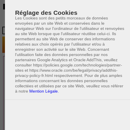
BE
Réglage des Cookies
Les Cookies sont des petits morceaux de données
envoyées par un site Web et conservées dans le
navigateur Web sur l'ordinateur de l'utilisateur et renvoyées
au site Web lorsque que l'utilisateur réutilise celui-ci. Ils
permettent au site Web de conserver des informations
relatives aux choix opérés par l'utilisateur et/ou à
enregistrer son activité sur le site Web. Concernant
l'utilisation faite des données personnelles par nos
partenaires Google Analytics et Oracle AddThis, veuillez
1 AVOCAT(S)
consulter https://policies.google.com/technologies/partner-
sites et https://www.oracle.com/be/legal/privacy/addthis-
EXPÉRIMENTÉ(S)
privacy-policy-fr.html respectivement. Pour de plus amples
PRÈS DE CHEZ VOUS
informations concernant les données personnelles
collectées et utilisées par ce site Web, veuillez vous référer
à notre
Mention Légale.
PAOLO CRISCENZO
Avocat pénaliste
Plaide dans les arrondissements judicaires
suivants : à BRUXELLES - NAMUR -LIEGE
- MONS - CHARLEROI
DERNIÈRE PUBLICATION
Code pénal - De l'homicide, des blessures
R
F
et coups justifiés