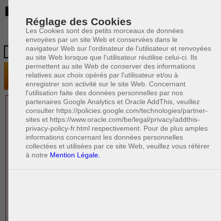
BE
Réglage des Cookies
Les Cookies sont des petits morceaux de données
envoyées par un site Web et conservées dans le
navigateur Web sur l'ordinateur de l'utilisateur et renvoyées
au site Web lorsque que l'utilisateur réutilise celui-ci. Ils
permettent au site Web de conserver des informations
relatives aux choix opérés par l'utilisateur et/ou à
enregistrer son activité sur le site Web. Concernant
l'utilisation faite des données personnelles par nos
partenaires Google Analytics et Oracle AddThis, veuillez
1 AVOCAT(S)
consulter https://policies.google.com/technologies/partner-
sites et https://www.oracle.com/be/legal/privacy/addthis-
EXPÉRIMENTÉ(S)
privacy-policy-fr.html respectivement. Pour de plus amples
PRÈS DE CHEZ VOUS
informations concernant les données personnelles
collectées et utilisées par ce site Web, veuillez vous référer
à notre
Mention Légale.
PAOLO CRISCENZO
Avocat pénaliste
Plaide dans les arrondissements judicaires
suivants : à BRUXELLES - NAMUR -LIEGE
- MONS - CHARLEROI
DERNIÈRE PUBLICATION
Code pénal - De l'homicide, des blessures
R
F
et coups justifiés