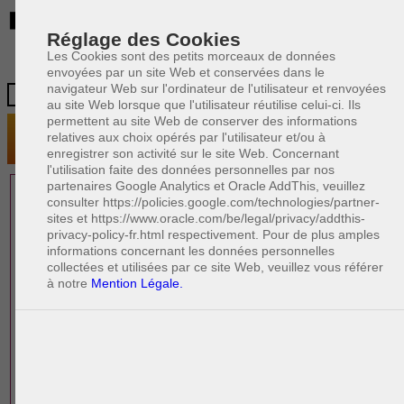
BE
Réglage des Cookies
Les Cookies sont des petits morceaux de données
envoyées par un site Web et conservées dans le
navigateur Web sur l'ordinateur de l'utilisateur et renvoyées
au site Web lorsque que l'utilisateur réutilise celui-ci. Ils
permettent au site Web de conserver des informations
relatives aux choix opérés par l'utilisateur et/ou à
enregistrer son activité sur le site Web. Concernant
l'utilisation faite des données personnelles par nos
partenaires Google Analytics et Oracle AddThis, veuillez
1 AVOCAT(S)
consulter https://policies.google.com/technologies/partner-
sites et https://www.oracle.com/be/legal/privacy/addthis-
EXPÉRIMENTÉ(S)
privacy-policy-fr.html respectivement. Pour de plus amples
PRÈS DE CHEZ VOUS
informations concernant les données personnelles
collectées et utilisées par ce site Web, veuillez vous référer
à notre
Mention Légale.
PAOLO CRISCENZO
Avocat pénaliste
Plaide dans les arrondissements judicaires
suivants : à BRUXELLES - NAMUR -LIEGE
- MONS - CHARLEROI
DERNIÈRE PUBLICATION
Code pénal - De l'homicide, des blessures
R
F
et coups justifiés