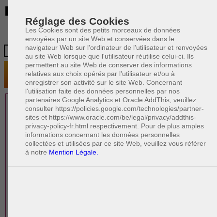
BE
Réglage des Cookies
Les Cookies sont des petits morceaux de données
envoyées par un site Web et conservées dans le
navigateur Web sur l'ordinateur de l'utilisateur et renvoyées
au site Web lorsque que l'utilisateur réutilise celui-ci. Ils
permettent au site Web de conserver des informations
relatives aux choix opérés par l'utilisateur et/ou à
enregistrer son activité sur le site Web. Concernant
l'utilisation faite des données personnelles par nos
partenaires Google Analytics et Oracle AddThis, veuillez
1 AVOCAT(S)
consulter https://policies.google.com/technologies/partner-
sites et https://www.oracle.com/be/legal/privacy/addthis-
EXPÉRIMENTÉ(S)
privacy-policy-fr.html respectivement. Pour de plus amples
PRÈS DE CHEZ VOUS
informations concernant les données personnelles
collectées et utilisées par ce site Web, veuillez vous référer
à notre
Mention Légale.
PAOLO CRISCENZO
Avocat pénaliste
Plaide dans les arrondissements judicaires
suivants : à BRUXELLES - NAMUR -LIEGE
- MONS - CHARLEROI
DERNIÈRE PUBLICATION
Code pénal - De l'homicide, des blessures
R
F
et coups justifiés