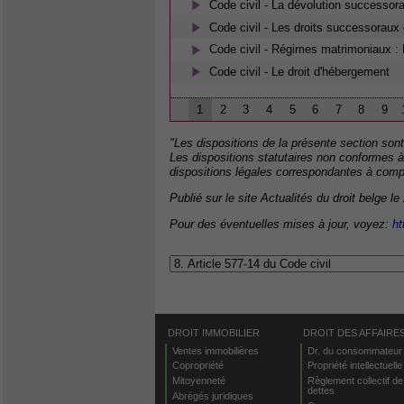
Code civil - La dévolution successora
Code civil - Les droits successoraux 
Code civil - Régimes matrimoniaux : 
Code civil - Le droit d'hébergement
1
2
3
4
5
6
7
8
9
"Les dispositions de la présente section sont
Les dispositions statutaires non conformes à 
dispositions légales correspondantes à compt
Publié sur le site Actualités du droit belge le
Pour des éventuelles mises à jour, voyez:
ht
DROIT IMMOBILIER
DROIT DES AFFAIRE
Ventes immobilières
Dr. du consommateur
Copropriété
Propriété intellectuelle
Mitoyenneté
Règlement collectif de
dettes
Abrégés juridiques