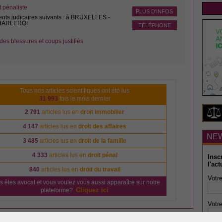
pénaliste
PLUS D'INFOS
ents judicaires suivants : à BRUXELLES -
CHARLEROI
TÉLÉPHONE
des blessures et coups justifiés
Tous nos articles scientifiques ont été lus
31 993
fois le mois dernier
2 791
articles lus en
droit immobilier
4 147
articles lus en
droit des affaires
NE
3 485
articles lus en
droit de la famille
4 333
articles lus en
droit pénal
Insc
l'act
840
articles lus en
droit du travail
Votre
s êtes avocat et vous voulez vous aussi apparaître sur notre
Cliquez ici
plateforme?
Votre