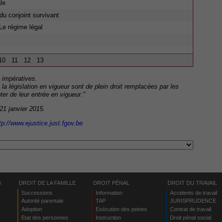
le
du conjoint survivant
Le régime légal
10
11
12
13
 impératives.
la législation en vigueur sont de plein droit remplacées par les
er de leur entrée en vigueur."
 21 janvier 2015.
tp://www.ejustice.just.fgov.be
S
DROIT DE LA FAMILLE
DROIT PÉNAL
DROIT DU TRAVAIL
Successions
Information
Accidents de travail
Autorité parentale
TAP
JURISPRUDENCE
Adoption
Exécution des peines
Contrat de travail
Etat des personnes
Instruction
Droit pénal social