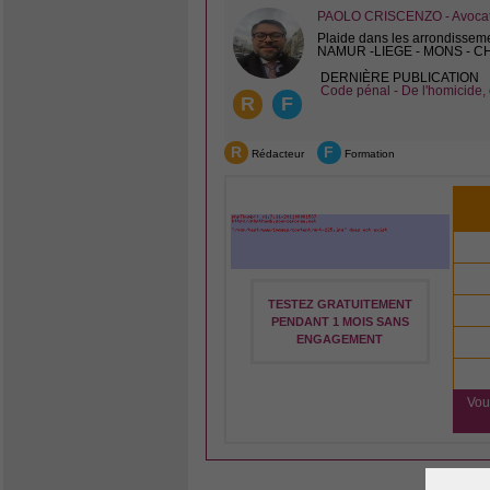
PAOLO CRISCENZO - Avocat 
Plaide dans les arrondissem
NAMUR -LIEGE - MONS - 
DERNIÈRE PUBLICATION
Code pénal - De l'homicide, 
R
F
R
F
Rédacteur
Formation
TESTEZ GRATUITEMENT
PENDANT 1 MOIS SANS
ENGAGEMENT
Vou