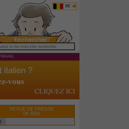
BE
TRAVAIL
REVUE DE PRESSE
08 2026
1