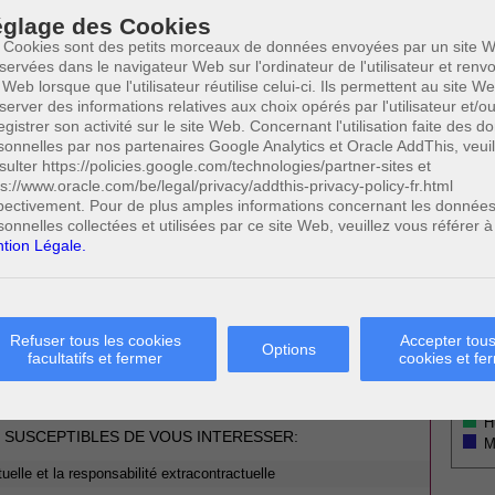
GISLATION
Votre
glage des Cookies
CODE CIVIL
 Cookies sont des petits morceaux de données envoyées par un site W
19 SEPTEMBRE 2014
servées dans le navigateur Web sur l'ordinateur de l'utilisateur et ren
 Web lorsque que l'utilisateur réutilise celui-ci. Ils permettent au site W
VIL - LA COPROPRIÉTÉ
server des informations relatives aux choix opérés par l'utilisateur et/o
egistrer son activité sur le site Web. Concernant l'utilisation faite des 
sonnelles par nos partenaires Google Analytics et Oracle AddThis, veuil
sulter https://policies.google.com/technologies/partner-sites et
ps://www.oracle.com/be/legal/privacy/addthis-privacy-policy-fr.html
* Ne
pectivement. Pour de plus amples informations concernant les donnée
publi
sonnelles collectées et utilisées par ce site Web, veuillez vous référer à
tion Légale.
Profe
A
N
Refuser tous les cookies
Accepter tous
Options
0
facultatifs et fermer
cookies et fe
A
Cette page a été vue
fois
0
A
dont
le mois dernier.
C
H
 SUSCEPTIBLES DE VOUS INTERESSER:
M
tuelle et la responsabilité extracontractuelle