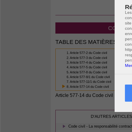
LE
Ré
Les
con
site
CODE CI
con
enr
per
TABLE DES MATIÈRES
con
htt
1. Article 577-2 du Code civil
res
2. Article 577-3 du Code civil
per
3. Article 577-4 du Code civil
Men
4. Article 577-5 du Code civil
5. Article 577-8 du Code civil
6. Article 577-8/1 du Code civil
7. Article 577-11/1 du Code civil
8. Article 577-14 du Code civil
Article 577-14 du Code civil
(8/8)
D'AUTRES ARTICLES
Code civil - La responsabilité contrac