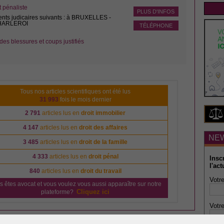
pénaliste
PLUS D'INFOS
ents judicaires suivants : à BRUXELLES -
CHARLEROI
TÉLÉPHONE
des blessures et coups justifiés
Tous nos articles scientifiques ont été lus
31 993
fois le mois dernier
2 791
articles lus en
droit immobilier
4 147
articles lus en
droit des affaires
NE
3 485
articles lus en
droit de la famille
4 333
articles lus en
droit pénal
Insc
l'act
840
articles lus en
droit du travail
Votre
s êtes avocat et vous voulez vous aussi apparaître sur notre
Cliquez ici
plateforme?
Votre