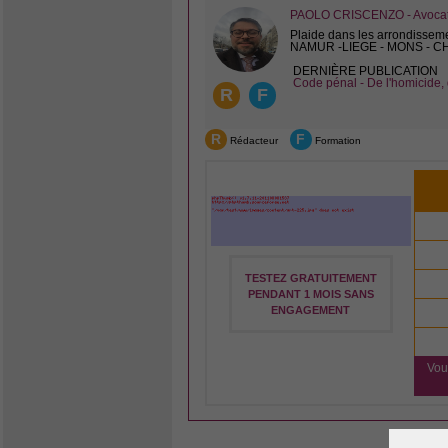
PAOLO CRISCENZO - Avocat 
Plaide dans les arrondissem
NAMUR -LIEGE - MONS - 
DERNIÈRE PUBLICATION
Code pénal - De l'homicide, 
R
F
R
F
Rédacteur
Formation
TESTEZ GRATUITEMENT
PENDANT 1 MOIS SANS
ENGAGEMENT
Vou