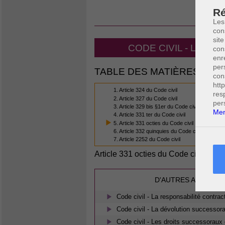
LE
Ré
Les
con
site
CODE CIVIL - L'AC
con
enr
per
TABLE DES MATIÈRES
con
htt
1. Article 324 du Code civil
res
2. Article 327 du Code civil
per
3. Article 329 bis §1er du Code civil
Men
4. Article 331 ter du Code civil
5. Article 331 octies du Code civil
6. Article 332 quinquies du Code civil
7. Article 2252 du Code civil
Article 331 octies du Code civil
(5/7)
D'AUTRES ARTICLES
Code civil - La responsabilité contrac
Code civil - La dévolution successora
Code civil - Les droits successoraux 