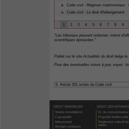
Code civil - Régimes matrimoniaux : 
Code civil - Le droit d'hébergement
1
2
3
4
5
6
7
8
9
"
Les tribunaux peuvent ordonner, même d'of
scientifiques éprouvées.
"
Publié sur le site Actualités du droit belge le
Pour des éventuelles mises à jour, voyez:
ht
DROIT IMMOBILIER
DROIT DES AFFAIRE
Ventes immobilières
Dr. du consommateur
Copropriété
Propriété intellectuelle
Mitoyenneté
Règlement collectif de
dettes
Abrégés juridiques