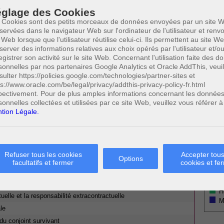
GISLATION
Votre
glage des Cookies
CODE CIVIL
 Cookies sont des petits morceaux de données envoyées par un site W
16 JUIN 2015
servées dans le navigateur Web sur l'ordinateur de l'utilisateur et ren
 Web lorsque que l'utilisateur réutilise celui-ci. Ils permettent au site W
TION EN RECHERCHE DE PATERNITÉ
server des informations relatives aux choix opérés par l'utilisateur et/o
egistrer son activité sur le site Web. Concernant l'utilisation faite des 
sonnelles par nos partenaires Google Analytics et Oracle AddThis, veuil
sulter https://policies.google.com/technologies/partner-sites et
ps://www.oracle.com/be/legal/privacy/addthis-privacy-policy-fr.html
* Ne
pectivement. Pour de plus amples informations concernant les donnée
publi
sonnelles collectées et utilisées par ce site Web, veuillez vous référer à
tion Légale.
Profe
A
N
0
Refuser tous les cookies
Accepter tous
Cette page a été vue
fois
Options
facultatifs et fermer
cookies et fe
A
A
 SUSCEPTIBLES DE VOUS INTERESSER:
C
H
tuelle et la responsabilité extracontractuelle
M
le
du conjoint survivant