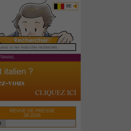
BE
TRAVAIL
REVUE DE PRESSE
08 2026
1