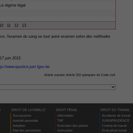
Le régime légal
10
11
12
13
fice, l'examen du sang ou tout autre examen selon des méthodes
 17 juin 2015.
tp://www.ejustice.just.fgov.be
Article suivant:
Article 332 quinquies du Code civil
S
DROIT DE LA FAMILLE
DROIT PÉNAL
DROIT DU TRAVAIL
Successions
Information
Accidents de travail
Autorité parentale
TAP
JURISPRUDENCE
Adoption
Exécution des peines
Contrat de travail
Etat des personnes
Instruction
Droit pénal social