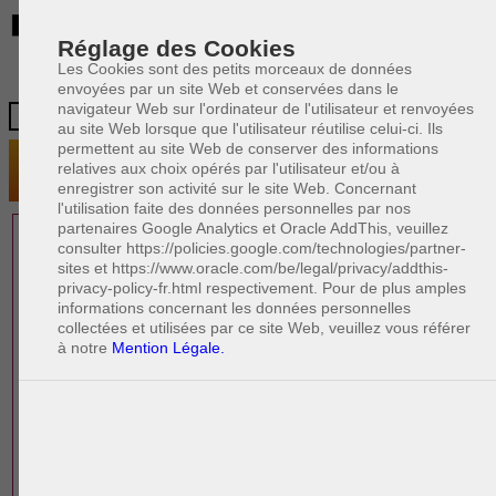
BE
Réglage des Cookies
Les Cookies sont des petits morceaux de données
envoyées par un site Web et conservées dans le
navigateur Web sur l'ordinateur de l'utilisateur et renvoyées
au site Web lorsque que l'utilisateur réutilise celui-ci. Ils
permettent au site Web de conserver des informations
relatives aux choix opérés par l'utilisateur et/ou à
enregistrer son activité sur le site Web. Concernant
l'utilisation faite des données personnelles par nos
partenaires Google Analytics et Oracle AddThis, veuillez
1 AVOCAT(S)
consulter https://policies.google.com/technologies/partner-
sites et https://www.oracle.com/be/legal/privacy/addthis-
EXPÉRIMENTÉ(S)
privacy-policy-fr.html respectivement. Pour de plus amples
PRÈS DE CHEZ VOUS
informations concernant les données personnelles
collectées et utilisées par ce site Web, veuillez vous référer
à notre
Mention Légale.
PAOLO CRISCENZO
Avocat pénaliste
Plaide dans les arrondissements judicaires
suivants : à BRUXELLES - NAMUR -LIEGE
- MONS - CHARLEROI
DERNIÈRE PUBLICATION
Code pénal - De l'homicide, des blessures
R
F
et coups justifiés