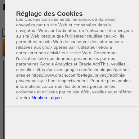
BE
Réglage des Cookies
Les Cookies sont des petits morceaux de données
envoyées par un site Web et conservées dans le
navigateur Web sur l'ordinateur de l'utilisateur et renvoyées
au site Web lorsque que l'utilisateur réutilise celui-ci. Ils
permettent au site Web de conserver des informations
relatives aux choix opérés par l'utilisateur et/ou à
enregistrer son activité sur le site Web. Concernant
l'utilisation faite des données personnelles par nos
partenaires Google Analytics et Oracle AddThis, veuillez
1 AVOCAT(S)
consulter https://policies.google.com/technologies/partner-
sites et https://www.oracle.com/be/legal/privacy/addthis-
EXPÉRIMENTÉ(S)
privacy-policy-fr.html respectivement. Pour de plus amples
PRÈS DE CHEZ VOUS
informations concernant les données personnelles
collectées et utilisées par ce site Web, veuillez vous référer
à notre
Mention Légale.
PAOLO CRISCENZO
Avocat pénaliste
Plaide dans les arrondissements judicaires
suivants : à BRUXELLES - NAMUR -LIEGE
- MONS - CHARLEROI
DERNIÈRE PUBLICATION
Code pénal - De l'homicide, des blessures
R
F
et coups justifiés