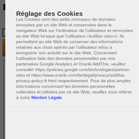
BE
Réglage des Cookies
Les Cookies sont des petits morceaux de données
envoyées par un site Web et conservées dans le
navigateur Web sur l'ordinateur de l'utilisateur et renvoyées
au site Web lorsque que l'utilisateur réutilise celui-ci. Ils
permettent au site Web de conserver des informations
relatives aux choix opérés par l'utilisateur et/ou à
enregistrer son activité sur le site Web. Concernant
l'utilisation faite des données personnelles par nos
partenaires Google Analytics et Oracle AddThis, veuillez
1 AVOCAT(S)
consulter https://policies.google.com/technologies/partner-
sites et https://www.oracle.com/be/legal/privacy/addthis-
EXPÉRIMENTÉ(S)
privacy-policy-fr.html respectivement. Pour de plus amples
PRÈS DE CHEZ VOUS
informations concernant les données personnelles
collectées et utilisées par ce site Web, veuillez vous référer
à notre
Mention Légale.
PAOLO CRISCENZO
Avocat pénaliste
Plaide dans les arrondissements judicaires
suivants : à BRUXELLES - NAMUR -LIEGE
- MONS - CHARLEROI
DERNIÈRE PUBLICATION
Code pénal - De l'homicide, des blessures
R
F
et coups justifiés