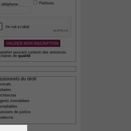
Petitions
 téléphone :
wsletter pouvant contenir des annonces
citaires de
qualité
ssionnels du droit
vocats
otaires
rchitectes
gents immobiliers
omptables
uissiers de justice
édecins