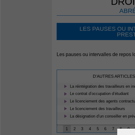
DROI
ABRÉ
LES PAUSES OU I
PREST
Les pauses ou intervalles de repos lo
D'AUTRES ARTICLES
La réintégration des travailleurs en in
Le contrat d’occupation d’étudiant
Le licenciement des agents contractu
Le licenciement des travailleurs
La désignation d’un conseiller en pré
1
2
3
4
5
6
7
8
9