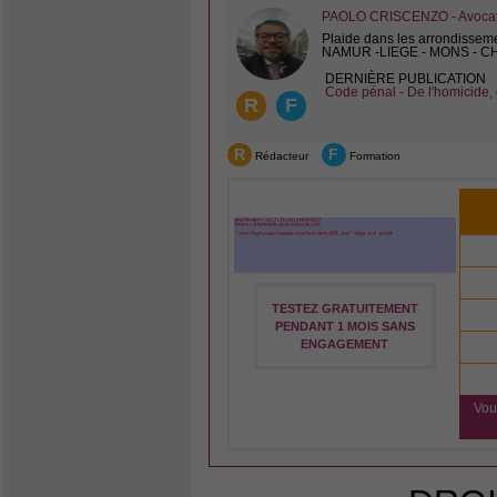
PAOLO CRISCENZO - Avocat 
Plaide dans les arrondissem
NAMUR -LIEGE - MONS - 
DERNIÈRE PUBLICATION
Code pénal - De l'homicide, 
R
F
R
F
Rédacteur
Formation
TESTEZ GRATUITEMENT
PENDANT 1 MOIS SANS
ENGAGEMENT
Vou