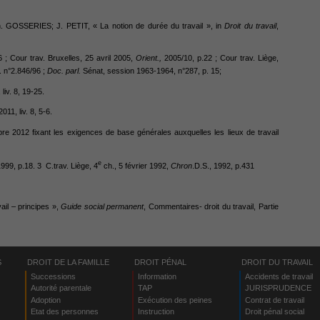
h. GOSSERIES; J. PETIT, « La notion de durée du travail », in
Droit du travail
,
 ; Cour trav. Bruxelles, 25 avril 2005,
Orient.,
2005/10, p.22 ; Cour trav. Liège,
 n°2.846/96 ;
Doc. parl.
Sénat, session 1963-1964, n°287, p. 15;
, liv. 8, 19-25.
2011, liv. 8, 5-6.
obre 2012 fixant les exigences de base générales auxquelles les lieux de travail
e
1999, p.18. 3 C.trav. Liège, 4
ch., 5 février 1992,
Chron
.D.S., 1992, p.431
il – principes »,
Guide social permanent
, Commentaires- droit du travail, Partie
S
DROIT DE LA FAMILLE
DROIT PÉNAL
DROIT DU TRAVAIL
Successions
Information
Accidents de travail
Autorité parentale
TAP
JURISPRUDENCE
Adoption
Exécution des peines
Contrat de travail
Etat des personnes
Instruction
Droit pénal social