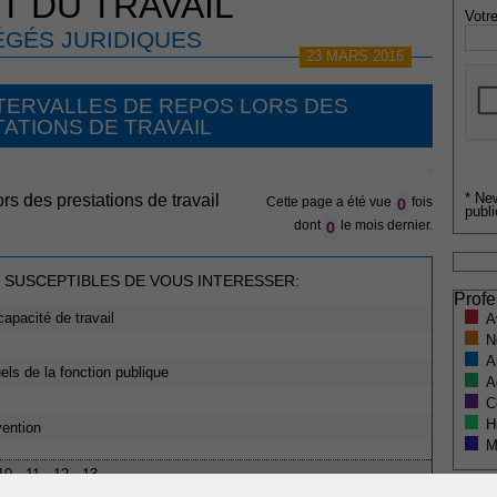
T DU TRAVAIL
Votre
GÉS JURIDIQUES
23 MARS 2016
NTERVALLES DE REPOS LORS DES
ATIONS DE TRAVAIL
* Ne
rs des prestations de travail
0
Cette page a été vue
fois
publi
0
dont
le mois dernier.
 SUSCEPTIBLES DE VOUS INTERESSER:
Profe
capacité de travail
A
N
A
els de la fonction publique
A
C
H
vention
M
10
11
12
13