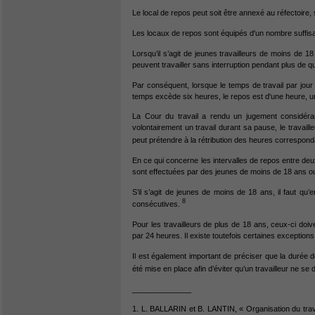
Le local de repos peut soit être annexé au réfectoire, 
Les locaux de repos sont équipés d'un nombre suffisan
Lorsqu’il s’agit de jeunes travailleurs de moins de 18
peuvent travailler sans interruption pendant plus de q
Par conséquent, lorsque le temps de travail par jou
temps excède six heures, le repos est d'une heure, u
La Cour du travail a rendu un jugement considéran
volontairement un travail durant sa pause, le travaill
peut prétendre à la rétribution des heures correspond
En ce qui concerne les intervalles de repos entre deux p
sont effectuées par des jeunes de moins de 18 ans ou
S’il s’agit de jeunes de moins de 18 ans, il faut qu’e
8
consécutives.
Pour les travailleurs de plus de 18 ans, ceux-ci doiv
par 24 heures. Il existe toutefois certaines exceptions
Il est également important de préciser que la durée d
été mise en place afin d’éviter qu’un travailleur ne s
______________
1. L. BALLARIN et B. LANTIN, « Organisation du trava