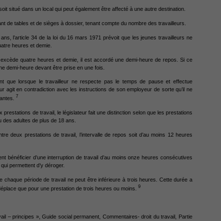
soit situé dans un local qui peut également être affecté à une autre destination.
t de tables et de sièges à dossier, tenant compte du nombre des travailleurs.
 ans, l’article 34 de la loi du 16 mars 1971 prévoit que les jeunes travailleurs ne
uatre heures et demie.
r excède quatre heures et demie, il est accordé une demi-heure de repos. Si ce
ne demi-heure devant être prise en une fois.
t que lorsque le travailleur ne respecte pas le temps de pause et effectue
eur agit en contradiction avec les instructions de son employeur de sorte qu’il ne
7
antes.
restations de travail, le législateur fait une distinction selon que les prestations
 des adultes de plus de 18 ans.
ntre deux prestations de travail, l’intervalle de repos soit d’au moins 12 heures
ent bénéficier d’une interruption de travail d’au moins onze heures consécutives
 qui permettent d’y déroger.
e chaque période de travail ne peut être inférieure à trois heures. Cette durée a
9
e déplace que pour une prestation de trois heures ou moins.
il – principes », Guide social permanent, Commentaires- droit du travail, Partie