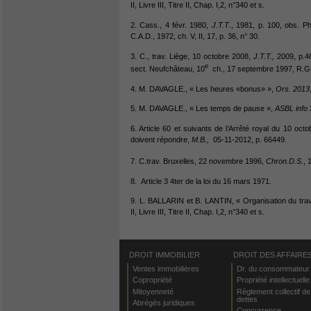
II, Livre III, Titre II, Chap. I,2, n°340 et s.
2. Cass., 4 févr. 1980,
J.T.T
., 1981, p. 100, obs. P
C.A.D., 1972, ch. V, II, 17, p. 36, n° 30.
3. C., trav. Liège, 10 octobre 2008,
J.T.T.,
2009, p.46
e
sect. Neufchâteau, 10
ch., 17 septembre 1997, R.G.
4. M. DAVAGLE., « Les heures «bonus» »,
Ors. 2013
5. M. DAVAGLE., « Les temps de pause »,
ASBL info
6. Article 60 et suivants de l’Arrêté royal du 10 oct
doivent répondre,
M.B.,
05-11-2012, p. 66449.
7. C.trav. Bruxelles, 22 novembre 1996,
Chron.D.S
., 
8. Article 3 4ter de la loi du 16 mars 1971.
9. L. BALLARIN et B. LANTIN, « Organisation du trava
II, Livre III, Titre II, Chap. I,2, n°340 et s.
DROIT IMMOBILIER
DROIT DES AFFAIRE
Ventes immobilières
Dr. du consommateur
Copropriété
Propriété intellectuelle
Mitoyenneté
Règlement collectif de
dettes
Abrégés juridiques
Concurrence