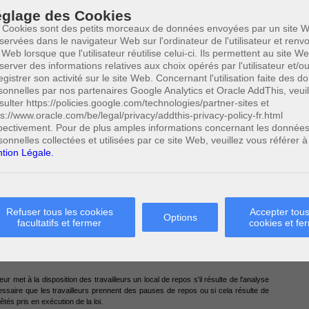
glage des Cookies
ntervalles de repos est la loi du 16 mars 1971, plus précisément, les articles 34,
 Cookies sont des petits morceaux de données envoyées par un site W
servées dans le navigateur Web sur l'ordinateur de l'utilisateur et ren
a loi du 16 mars 1971, le principe d’une pause obligatoire.
 Web lorsque que l'utilisateur réutilise celui-ci. Ils permettent au site W
2
server des informations relatives aux choix opérés par l'utilisateur et/o
temps pendant lequel le travailleur est à la disposition de son employeur.
La
l étant donné que pendant la pause, le travailleur peut disposer de son temps sans
egistrer son activité sur le site Web. Concernant l'utilisation faite des 
sonnelles par nos partenaires Google Analytics et Oracle AddThis, veuil
sulter https://policies.google.com/technologies/partner-sites et
4
ail dépasse 6 heures consécutives, le travailleur a droit à une pause.
ps://www.oracle.com/be/legal/privacy/addthis-privacy-policy-fr.html
pectivement. Pour de plus amples informations concernant les donnée
pause ou à sa durée sont prévues par la convention collective de travail ou par un
sonnelles collectées et utilisées par ce site Web, veuillez vous référer à
e prévoyant ou un arrêté royal, il y a lieu d’appliquer l’article 38quater de la loi du
tion Légale.
nterruption pendant plus de six heures. Lorsque le temps de travail dépasse six
’au moins un quart d'heure, au plus tard au moment où la durée des prestations
Refuser tous les cookies
Accepter tous
al du 10 octobre 2012 fixant les exigences de base générales auxquelles les lieux de
Options
facultatifs et fermer
cookies et fe
es sont établis dans un ou plusieurs locaux complètement séparés du lieu de
leurs qui sont occupés dans le même bureau y prennent leur repas, pour autant
conseiller en prévention-médecin du travail et le comité aient donné un accord
r met à la disposition des travailleurs un local de repos s'il résulte de l'analyse
cessaire que les travailleurs prennent des pauses de repos ou si cela résulte de
êtés pris en exécution de la loi.