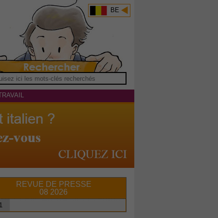
BE
TRAVAIL
REVUE DE PRESSE
08 2026
1