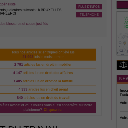
pénaliste
PLUS D'INFOS
ents judicaires suivants : à BRUXELLES -
CHARLEROI
TÉLÉPHONE
des blessures et coups justifiés
Tous nos articles scientifiques ont été lus
31 993
fois le mois dernier
2 791
articles lus en
droit immobilier
4 147
articles lus en
droit des affaires
NE
3 485
articles lus en
droit de la famille
4 333
articles lus en
droit pénal
Insc
l'act
840
articles lus en
droit du travail
Votre
s êtes avocat et vous voulez vous aussi apparaître sur notre
Cliquez ici
plateforme?
Votre