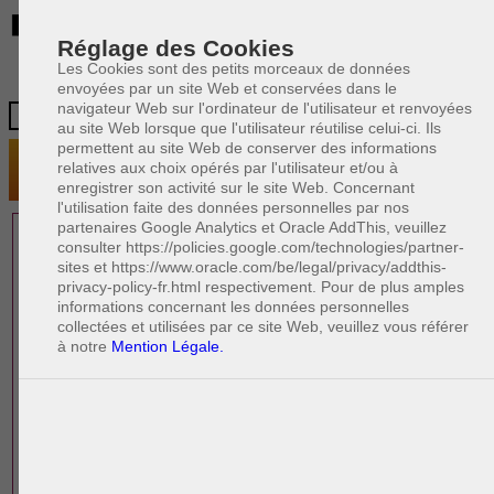
BE
Réglage des Cookies
Les Cookies sont des petits morceaux de données
envoyées par un site Web et conservées dans le
navigateur Web sur l'ordinateur de l'utilisateur et renvoyées
au site Web lorsque que l'utilisateur réutilise celui-ci. Ils
permettent au site Web de conserver des informations
relatives aux choix opérés par l'utilisateur et/ou à
enregistrer son activité sur le site Web. Concernant
l'utilisation faite des données personnelles par nos
partenaires Google Analytics et Oracle AddThis, veuillez
1 AVOCAT(S)
consulter https://policies.google.com/technologies/partner-
sites et https://www.oracle.com/be/legal/privacy/addthis-
EXPÉRIMENTÉ(S)
privacy-policy-fr.html respectivement. Pour de plus amples
EN DROIT DU TRAVAIL
informations concernant les données personnelles
collectées et utilisées par ce site Web, veuillez vous référer
à notre
Mention Légale.
PAOLO CRISCENZO
Avocat pénaliste
Plaide dans les arrondissements judicaires
suivants : à BRUXELLES - NAMUR -LIEGE
- MONS - CHARLEROI
DERNIÈRE PUBLICATION
Code pénal - De l'homicide, des blessures
R
F
et coups justifiés
R
F