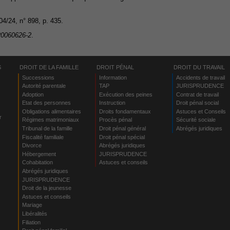
04/24, n° 898, p. 435.
20060626-2
.
S
DROIT DE LA FAMILLE
DROIT PÉNAL
DROIT DU TRAVAIL
Successions
Information
Accidents de travail
Autorité parentale
TAP
JURISPRUDENCE
Adoption
Exécution des peines
Contrat de travail
Etat des personnes
Instruction
Droit pénal social
Obligations alimentaires
Droits fondamentaux
Astuces et Conseils
r
Régimes matrimoniaux
Procès pénal
Sécurité sociale
Tribunal de la famille
Droit pénal général
Abrégés juridiques
Fiscalité familiale
Droit pénal spécial
Divorce
Abrégés juridiques
Hébergement
JURISPRUDENCE
s
Cohabitation
Astuces et conseils
Abrégés juridiques
JURISPRUDENCE
Droit de la jeunesse
Astuces et conseils
Mariage
Libéralités
Filiation