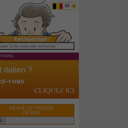
BE
TRAVAIL
REVUE DE PRESSE
08 2026
1