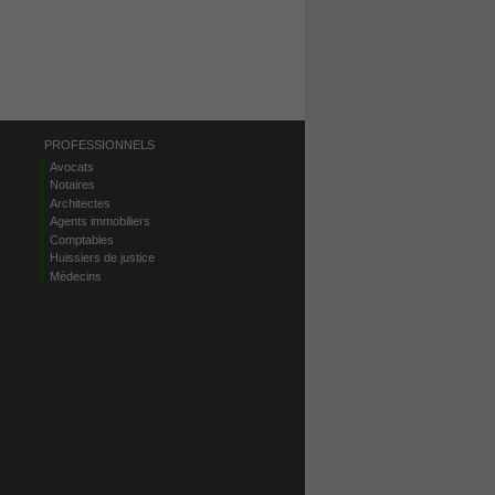
PROFESSIONNELS
Avocats
Notaires
Architectes
Agents immobiliers
Comptables
Huissiers de justice
Médecins