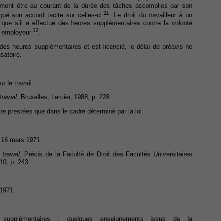
lement être au courant de la durée des tâches accomplies par son
11
rqué son accord tacite sur celles-ci
. Le droit du travailleur à un
é que s’il a effectué des heures supplémentaires contre la volonté
12
n employeur
.
des heures supplémentaires et est licencié, le délai de préavis ne
satoire.
r le travail.
travail
, Bruxelles, Larcier, 1988, p. 228.
e prestées que dans le cadre déterminé par la loi.
du 16 mars 1971.
travail
, Précis de la Faculté de Droit des Facultés Universitaires
10, p. 243.
 1971.
upplémentaires : quelques enseignements issus de la