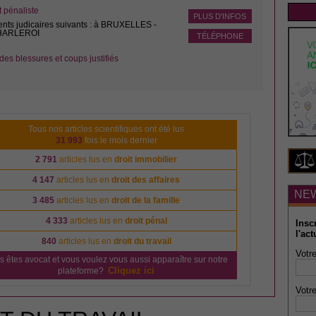
pénaliste
PLUS D'INFOS
ents judicaires suivants : à BRUXELLES -
CHARLEROI
TÉLÉPHONE
des blessures et coups justifiés
Tous nos articles scientifiques ont été lus
31 993
fois le mois dernier
2 791
articles lus en
droit immobilier
4 147
articles lus en
droit des affaires
NE
3 485
articles lus en
droit de la famille
4 333
articles lus en
droit pénal
Insc
l'act
840
articles lus en
droit du travail
Votre
s êtes avocat et vous voulez vous aussi apparaître sur notre
Cliquez ici
plateforme?
Votre