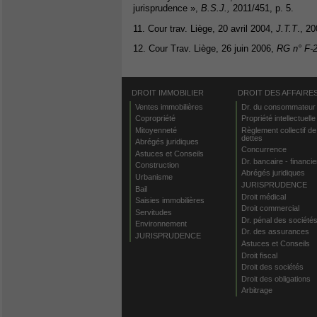
jurisprudence »,
B.S.J.,
2011/451, p. 5.
11. Cour trav. Liège, 20 avril 2004,
J.T.T
., 20
12. Cour Trav. Liège, 26 juin 2006,
RG n° F-
DROIT IMMOBILIER
DROIT DES AFFAIRE
Ventes immobilières
Dr. du consommateur
Copropriété
Propriété intellectuelle
Mitoyenneté
Règlement collectif de
dettes
Abrégés juridiques
Concurrence
Astuces et Conseils
Dr. bancaire - financie
Construction
Abrégés juridiques
Urbanisme
JURISPRUDENCE
Bail
Droit médical
Saisies immobilières
Droit commercial
Servitudes
Dr. pénal des société
Environnement
Dr. des assurances
JURISPRUDENCE
Astuces et Conseils
Droit fiscal
Droit des sociétés
Droit des obligations
Arbitrage