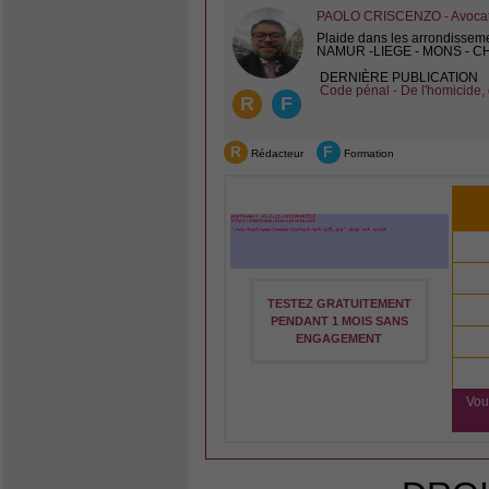
PAOLO CRISCENZO - Avocat 
Plaide dans les arrondissem
NAMUR -LIEGE - MONS - 
DERNIÈRE PUBLICATION
Code pénal - De l'homicide, 
R
F
R
F
Rédacteur
Formation
TESTEZ GRATUITEMENT
PENDANT 1 MOIS SANS
ENGAGEMENT
Vou