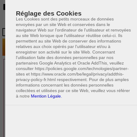
BE
Réglage des Cookies
Les Cookies sont des petits morceaux de données
envoyées par un site Web et conservées dans le
navigateur Web sur l'ordinateur de l'utilisateur et renvoyées
au site Web lorsque que l'utilisateur réutilise celui-ci. Ils
permettent au site Web de conserver des informations
relatives aux choix opérés par l'utilisateur et/ou à
enregistrer son activité sur le site Web. Concernant
l'utilisation faite des données personnelles par nos
partenaires Google Analytics et Oracle AddThis, veuillez
1 AVOCAT(S)
consulter https://policies.google.com/technologies/partner-
sites et https://www.oracle.com/be/legal/privacy/addthis-
EXPÉRIMENTÉ(S)
privacy-policy-fr.html respectivement. Pour de plus amples
EN DROIT DU TRAVAIL
informations concernant les données personnelles
collectées et utilisées par ce site Web, veuillez vous référer
à notre
Mention Légale.
PAOLO CRISCENZO
Avocat pénaliste
Plaide dans les arrondissements judicaires
suivants : à BRUXELLES - NAMUR -LIEGE
- MONS - CHARLEROI
DERNIÈRE PUBLICATION
Code pénal - De l'homicide, des blessures
R
F
et coups justifiés
R
F