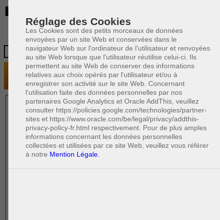
BE
Réglage des Cookies
Les Cookies sont des petits morceaux de données
envoyées par un site Web et conservées dans le
navigateur Web sur l'ordinateur de l'utilisateur et renvoyées
au site Web lorsque que l'utilisateur réutilise celui-ci. Ils
permettent au site Web de conserver des informations
relatives aux choix opérés par l'utilisateur et/ou à
enregistrer son activité sur le site Web. Concernant
l'utilisation faite des données personnelles par nos
partenaires Google Analytics et Oracle AddThis, veuillez
1 AVOCAT(S)
consulter https://policies.google.com/technologies/partner-
sites et https://www.oracle.com/be/legal/privacy/addthis-
EXPÉRIMENTÉ(S)
privacy-policy-fr.html respectivement. Pour de plus amples
PRÈS DE CHEZ VOUS
informations concernant les données personnelles
collectées et utilisées par ce site Web, veuillez vous référer
à notre
Mention Légale.
PAOLO CRISCENZO
Avocat pénaliste
Plaide dans les arrondissements judicaires
suivants : à BRUXELLES - NAMUR -LIEGE
- MONS - CHARLEROI
DERNIÈRE PUBLICATION
Code pénal - De l'homicide, des blessures
R
F
et coups justifiés