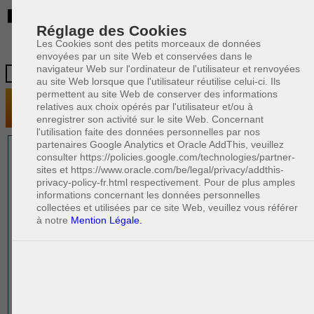
BE
Réglage des Cookies
Les Cookies sont des petits morceaux de données
envoyées par un site Web et conservées dans le
navigateur Web sur l'ordinateur de l'utilisateur et renvoyées
au site Web lorsque que l'utilisateur réutilise celui-ci. Ils
permettent au site Web de conserver des informations
relatives aux choix opérés par l'utilisateur et/ou à
enregistrer son activité sur le site Web. Concernant
l'utilisation faite des données personnelles par nos
partenaires Google Analytics et Oracle AddThis, veuillez
1 AVOCAT(S)
consulter https://policies.google.com/technologies/partner-
sites et https://www.oracle.com/be/legal/privacy/addthis-
EXPÉRIMENTÉ(S)
privacy-policy-fr.html respectivement. Pour de plus amples
PRÈS DE CHEZ VOUS
informations concernant les données personnelles
collectées et utilisées par ce site Web, veuillez vous référer
à notre
Mention Légale.
PAOLO CRISCENZO
Avocat pénaliste
Plaide dans les arrondissements judicaires
suivants : à BRUXELLES - NAMUR -LIEGE
- MONS - CHARLEROI
DERNIÈRE PUBLICATION
Code pénal - De l'homicide, des blessures
R
F
et coups justifiés