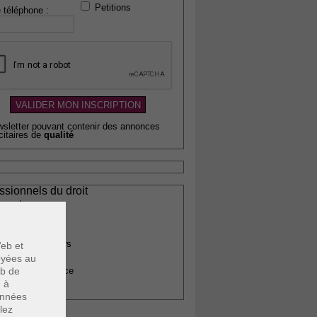
Petitions
 téléphone :
wsletter pouvant contenir des annonces
citaires de
qualité
ssionnels du droit
vocats
otaires
rchitectes
gents immobiliers
eb et
omptables
voyées au
uissiers de justice
eb de
u à
édecins
données
lez