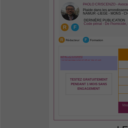
PAOLO CRISCENZO - Avocat 
Plaide dans les arrondissem
NAMUR -LIEGE - MONS - 
DERNIÈRE PUBLICATION
Code pénal - De l'homicide, 
R
F
R
F
Rédacteur
Formation
TESTEZ GRATUITEMENT
PENDANT 1 MOIS SANS
ENGAGEMENT
Vou