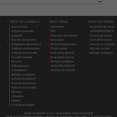
S
DROIT DE LA FAMILLE
DROIT PÉNAL
DROIT DU TRAVAIL
Successions
Information
Accidents de travail
Autorité parentale
TAP
JURISPRUDENCE
Adoption
Exécution des peines
Contrat de travail
Etat des personnes
Instruction
Droit pénal social
Obligations alimentaires
Droits fondamentaux
Astuces et Conseils
r
Régimes matrimoniaux
Procès pénal
Sécurité sociale
Tribunal de la famille
Droit pénal général
Abrégés juridiques
Fiscalité familiale
Droit pénal spécial
Divorce
Abrégés juridiques
Hébergement
JURISPRUDENCE
s
Cohabitation
Astuces et conseils
Abrégés juridiques
JURISPRUDENCE
Droit de la jeunesse
Astuces et conseils
Mariage
Libéralités
Filiation
Droit pénal familial
Droits et Libertés a.s.b.l. (Association sans but lucratif)
Siège social /adresse postale – Avenue de Tervueren, 186 – Bte 11 à 1150 Bruxelles