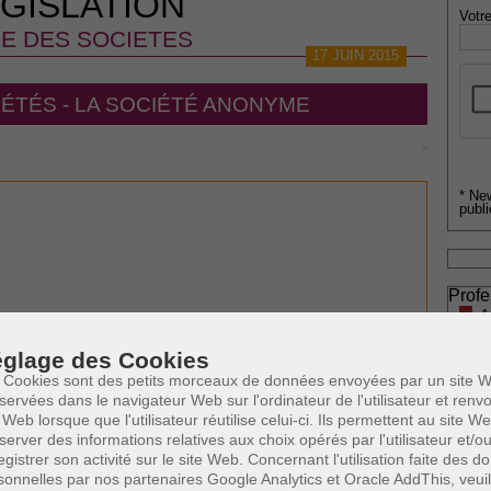
GISLATION
Votre
E DES SOCIETES
17 JUIN 2015
ÉTÉS - LA SOCIÉTÉ ANONYME
* Ne
publi
Profe
A
N
glage des Cookies
A
A
 Cookies sont des petits morceaux de données envoyées par un site W
C
servées dans le navigateur Web sur l'ordinateur de l'utilisateur et ren
H
 Web lorsque que l'utilisateur réutilise celui-ci. Ils permettent au site W
server des informations relatives aux choix opérés par l'utilisateur et/o
M
egistrer son activité sur le site Web. Concernant l'utilisation faite des 
sonnelles par nos partenaires Google Analytics et Oracle AddThis, veuil