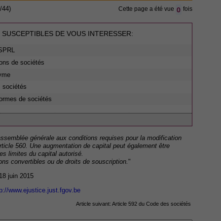
0
/44)
Cette page a été vue
fois
 SUSCEPTIBLES DE VOUS INTERESSER:
 SPRL
ions de sociétés
nyme
s sociétés
formes de sociétés
'assemblée générale aux conditions requises pour la modification
article 560. Une augmentation de capital peut également être
es limites du capital autorisé.
ns convertibles ou de droits de souscription.
"
 18 juin 2015
p://www.ejustice.just.fgov.be
Article suivant:
Article 592 du Code des sociétés