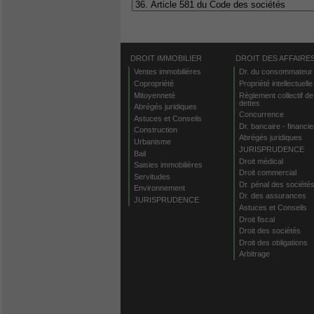
DROIT IMMOBILIER
DROIT DES AFFAIRE
Ventes immobilières
Dr. du consommateur
Copropriété
Propriété intellectuelle
Mitoyenneté
Règlement collectif de
dettes
Abrégés juridiques
Concurrence
Astuces et Conseils
Dr. bancaire - financie
Construction
Abrégés juridiques
Urbanisme
JURISPRUDENCE
Bail
Droit médical
Saisies immobilières
Droit commercial
Servitudes
Dr. pénal des société
Environnement
Dr. des assurances
JURISPRUDENCE
Astuces et Conseils
Droit fiscal
Droit des sociétés
Droit des obligations
Arbitrage