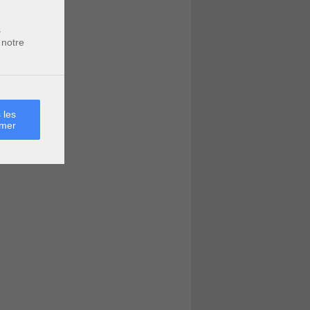
s
 notre
 les
rmer