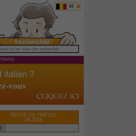
BE
TRAVAIL
REVUE DE PRESSE
08 2026
1