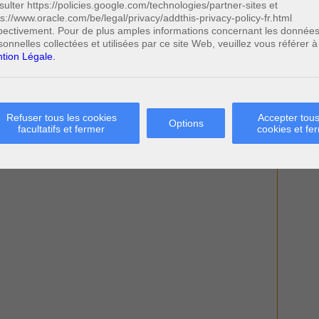
sulter https://policies.google.com/technologies/partner-sites et
ps://www.oracle.com/be/legal/privacy/addthis-privacy-policy-fr.html
pectivement. Pour de plus amples informations concernant les donnée
sonnelles collectées et utilisées par ce site Web, veuillez vous référer à
tion Légale.
Refuser tous les cookies
Accepter tous
Options
facultatifs et fermer
cookies et fe