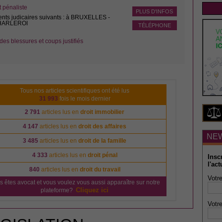
pénaliste
PLUS D'INFOS
ents judicaires suivants : à BRUXELLES -
CHARLEROI
TÉLÉPHONE
des blessures et coups justifiés
Tous nos articles scientifiques ont été lus
31 993
fois le mois dernier
2 791
articles lus en
droit immobilier
4 147
articles lus en
droit des affaires
NE
3 485
articles lus en
droit de la famille
4 333
articles lus en
droit pénal
Insc
l'act
840
articles lus en
droit du travail
Votre
s êtes avocat et vous voulez vous aussi apparaître sur notre
Cliquez ici
plateforme?
Votre