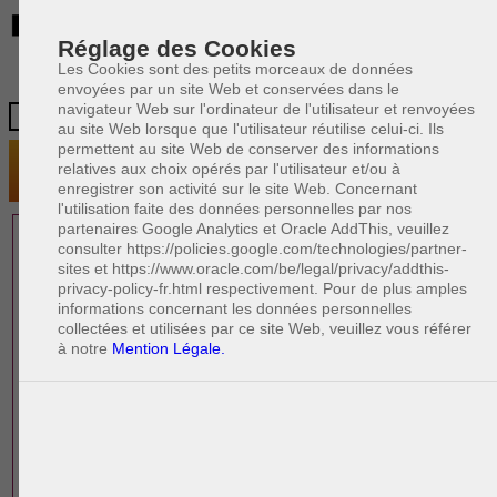
BE
Réglage des Cookies
Les Cookies sont des petits morceaux de données
envoyées par un site Web et conservées dans le
navigateur Web sur l'ordinateur de l'utilisateur et renvoyées
au site Web lorsque que l'utilisateur réutilise celui-ci. Ils
permettent au site Web de conserver des informations
relatives aux choix opérés par l'utilisateur et/ou à
enregistrer son activité sur le site Web. Concernant
l'utilisation faite des données personnelles par nos
partenaires Google Analytics et Oracle AddThis, veuillez
1 AVOCAT(S)
consulter https://policies.google.com/technologies/partner-
sites et https://www.oracle.com/be/legal/privacy/addthis-
EXPÉRIMENTÉ(S)
privacy-policy-fr.html respectivement. Pour de plus amples
PRÈS DE CHEZ VOUS
informations concernant les données personnelles
collectées et utilisées par ce site Web, veuillez vous référer
à notre
Mention Légale.
PAOLO CRISCENZO
Avocat pénaliste
Plaide dans les arrondissements judicaires
suivants : à BRUXELLES - NAMUR -LIEGE
- MONS - CHARLEROI
DERNIÈRE PUBLICATION
Code pénal - De l'homicide, des blessures
R
F
et coups justifiés