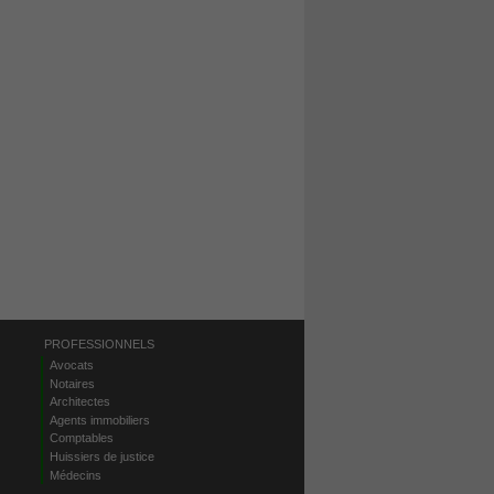
PROFESSIONNELS
Avocats
Notaires
Architectes
Agents immobiliers
Comptables
Huissiers de justice
Médecins