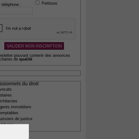
Petitions
 téléphone :
wsletter pouvant contenir des annonces
citaires de
qualité
ssionnels du droit
vocats
otaires
rchitectes
gents immobiliers
omptables
uissiers de justice
édecins