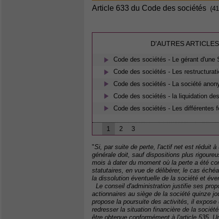
Article 633 du Code des sociétés
(41
D'AUTRES ARTICLES
Code des sociétés - Le gérant d'une
Code des sociétés - Les restructurat
Code des sociétés - La société ano
Code des sociétés - la liquidation de
Code des sociétés - Les différentes 
1
2
3
"
Si, par suite de perte, l'actif net est réduit 
générale doit, sauf dispositions plus rigoure
mois à dater du moment où la perte a été cons
statutaires, en vue de délibérer, le cas éché
la dissolution éventuelle de la société et év
Le conseil d'administration justifie ses prop
actionnaires au siège de la société quinze jo
propose la poursuite des activités, il expos
redresser la situation financière de la socié
être obtenue conformément à l'article 535. 