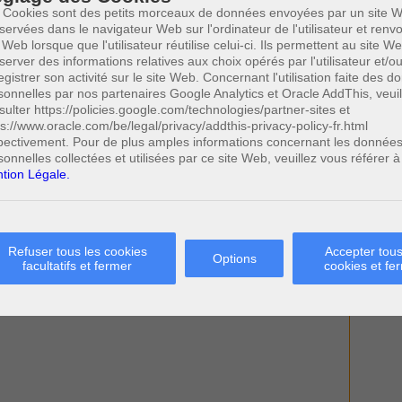
 Cookies sont des petits morceaux de données envoyées par un site W
servées dans le navigateur Web sur l'ordinateur de l'utilisateur et ren
 Web lorsque que l'utilisateur réutilise celui-ci. Ils permettent au site W
server des informations relatives aux choix opérés par l'utilisateur et/o
egistrer son activité sur le site Web. Concernant l'utilisation faite des 
sonnelles par nos partenaires Google Analytics et Oracle AddThis, veuil
sulter https://policies.google.com/technologies/partner-sites et
ps://www.oracle.com/be/legal/privacy/addthis-privacy-policy-fr.html
pectivement. Pour de plus amples informations concernant les donnée
sonnelles collectées et utilisées par ce site Web, veuillez vous référer à
tion Légale.
Refuser tous les cookies
Accepter tous
Options
facultatifs et fermer
cookies et fe