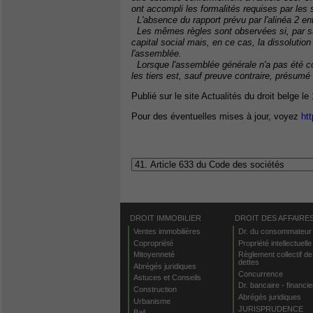
ont accompli les formalités requises par les 
L'absence du rapport prévu par l'alinéa 2 ent
Les mêmes règles sont observées si, par suite
capital social mais, en ce cas, la dissolution
l'assemblée.
Lorsque l'assemblée générale n'a pas été c
les tiers est, sauf preuve contraire, présum
Publié sur le site Actualités du droit belge le
Pour des éventuelles mises à jour, voyez
htt
DROIT IMMOBILIER
DROIT DES AFFAIRE
Ventes immobilières
Dr. du consommateur
Copropriété
Propriété intellectuelle
Mitoyenneté
Règlement collectif de
dettes
Abrégés juridiques
Concurrence
Astuces et Conseils
Dr. bancaire - financie
Construction
Abrégés juridiques
Urbanisme
JURISPRUDENCE
Bail