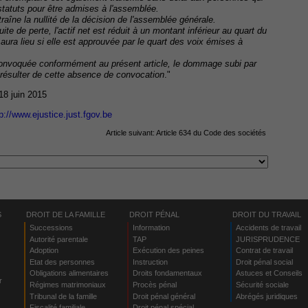
statuts pour être admises à l'assemblée.
raîne la nullité de la décision de l'assemblée générale.
 de perte, l'actif net est réduit à un montant inférieur au quart du
 aura lieu si elle est approuvée par le quart des voix émises à
onvoquée conformément au présent article, le dommage subi par
é résulter de cette absence de convocation
."
 18 juin 2015
p://www.ejustice.just.fgov.be
Article suivant:
Article 634 du Code des sociétés
S
DROIT DE LA FAMILLE
DROIT PÉNAL
DROIT DU TRAVAIL
Successions
Information
Accidents de travail
Autorité parentale
TAP
JURISPRUDENCE
Adoption
Exécution des peines
Contrat de travail
Etat des personnes
Instruction
Droit pénal social
Obligations alimentaires
Droits fondamentaux
Astuces et Conseils
r
Régimes matrimoniaux
Procès pénal
Sécurité sociale
Tribunal de la famille
Droit pénal général
Abrégés juridiques
Fiscalité familiale
Droit pénal spécial