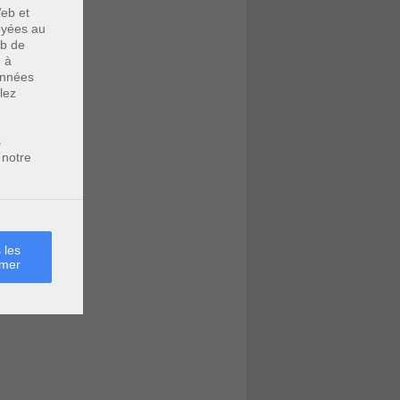
eb et
voyées au
eb de
u à
données
lez
s
 notre
 les
rmer