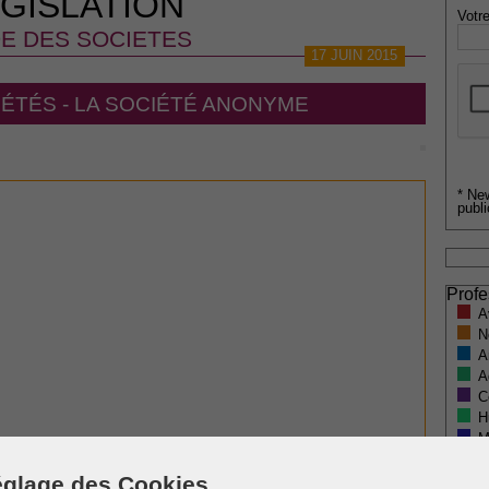
GISLATION
Votre
E DES SOCIETES
17 JUIN 2015
ÉTÉS - LA SOCIÉTÉ ANONYME
* Ne
publi
Profe
A
N
A
A
C
H
M
glage des Cookies