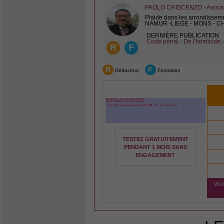
PAOLO CRISCENZO - Avocat 
Plaide dans les arrondissem
NAMUR -LIEGE - MONS - 
DERNIÈRE PUBLICATION
Code pénal - De l'homicide, 
R
F
R
F
Rédacteur
Formation
TESTEZ GRATUITEMENT
PENDANT 1 MOIS SANS
ENGAGEMENT
Vou