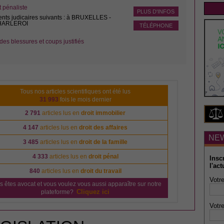
pénaliste
PLUS D'INFOS
ents judicaires suivants : à BRUXELLES -
CHARLEROI
TÉLÉPHONE
des blessures et coups justifiés
Tous nos articles scientifiques ont été lus
31 993
fois le mois dernier
2 791
articles lus en
droit immobilier
4 147
articles lus en
droit des affaires
NE
3 485
articles lus en
droit de la famille
4 333
articles lus en
droit pénal
Insc
l'act
840
articles lus en
droit du travail
Votre
s êtes avocat et vous voulez vous aussi apparaître sur notre
Cliquez ici
plateforme?
Votre