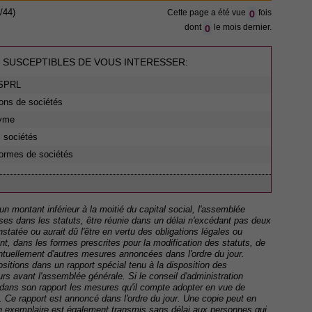
0
/44)
Cette page a été vue
fois
0
dont
le mois dernier.
 SUSCEPTIBLES DE VOUS INTERESSER:
 SPRL
ions de sociétés
nyme
s sociétés
formes de sociétés
à un montant inférieur à la moitié du capital social, l'assemblée
uses dans les statuts, être réunie dans un délai n'excédant pas deux
tatée ou aurait dû l'être en vertu des obligations légales ou
ant, dans les formes prescrites pour la modification des statuts, de
entuellement d'autres mesures annoncées dans l'ordre du jour.
ositions dans un rapport spécial tenu à la disposition des
urs avant l'assemblée générale. Si le conseil d'administration
e dans son rapport les mesures qu'il compte adopter en vue de
té. Ce rapport est annoncé dans l'ordre du jour. Une copie peut en
Un exemplaire est également transmis sans délai aux personnes qui