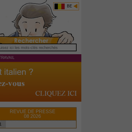
BE
TRAVAIL
REVUE DE PRESSE
08 2026
1