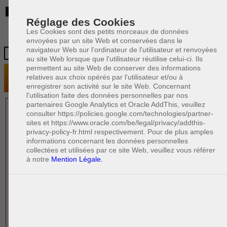
BE
Réglage des Cookies
Les Cookies sont des petits morceaux de données
envoyées par un site Web et conservées dans le
navigateur Web sur l'ordinateur de l'utilisateur et renvoyées
au site Web lorsque que l'utilisateur réutilise celui-ci. Ils
permettent au site Web de conserver des informations
relatives aux choix opérés par l'utilisateur et/ou à
enregistrer son activité sur le site Web. Concernant
l'utilisation faite des données personnelles par nos
partenaires Google Analytics et Oracle AddThis, veuillez
1 AVOCAT(S)
consulter https://policies.google.com/technologies/partner-
sites et https://www.oracle.com/be/legal/privacy/addthis-
EXPÉRIMENTÉ(S)
privacy-policy-fr.html respectivement. Pour de plus amples
PRÈS DE CHEZ VOUS
informations concernant les données personnelles
collectées et utilisées par ce site Web, veuillez vous référer
à notre
Mention Légale.
PAOLO CRISCENZO
Avocat pénaliste
Plaide dans les arrondissements judicaires
suivants : à BRUXELLES - NAMUR -LIEGE
- MONS - CHARLEROI
DERNIÈRE PUBLICATION
Code pénal - De l'homicide, des blessures
R
F
et coups justifiés