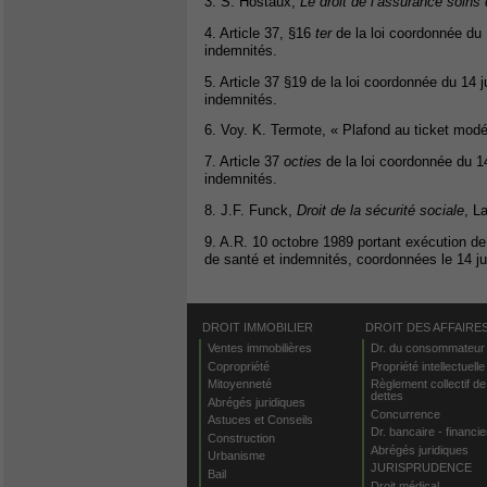
3. S. Hostaux,
Le droit de l’assurance soins
4. Article 37, §16
ter
de la loi coordonnée du 1
indemnités.
5. Article 37 §19 de la loi coordonnée du 14 j
indemnités.
6. Voy. K. Termote, « Plafond au ticket modé
7. Article 37
octies
de la loi coordonnée du 14
indemnités.
8. J.F. Funck,
Droit de la sécurité sociale
, L
9. A.R. 10 octobre 1989 portant exécution de l’
de santé et indemnités, coordonnées le 14 jui
DROIT IMMOBILIER
DROIT DES AFFAIRE
Ventes immobilières
Dr. du consommateur
Copropriété
Propriété intellectuelle
Mitoyenneté
Règlement collectif de
dettes
Abrégés juridiques
Concurrence
Astuces et Conseils
Dr. bancaire - financie
Construction
Abrégés juridiques
Urbanisme
JURISPRUDENCE
Bail
Droit médical