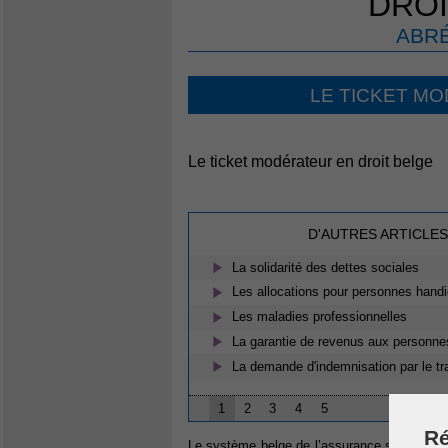
DROI
ABRÉ
LE TICKET M
Le ticket modérateur en droit belge
D'AUTRES ARTICLES
La solidarité des dettes sociales
Les allocations pour personnes hand
Les maladies professionnelles
La garantie de revenus aux personn
La demande d'indemnisation par le tra
1
2
3
4
5
Ré
Le système belge de l’assurance soins de sa