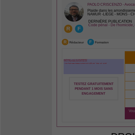
PAOLO CRISCENZO - Avocat 
Plaide dans les arrondissem
NAMUR -LIEGE - MONS - 
DERNIÈRE PUBLICATION
Code pénal - De l'homicide, 
R
F
R
F
Rédacteur
Formation
TESTEZ GRATUITEMENT
PENDANT 1 MOIS SANS
ENGAGEMENT
Vou