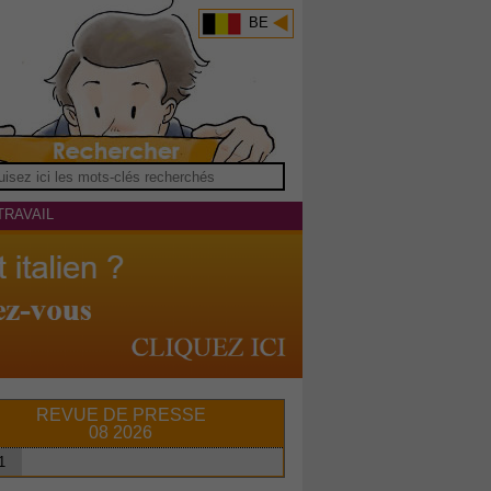
BE
TRAVAIL
REVUE DE PRESSE
08 2026
1