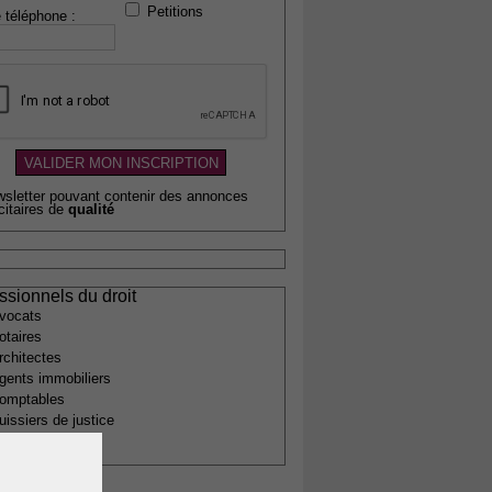
Petitions
 téléphone :
wsletter pouvant contenir des annonces
citaires de
qualité
ssionnels du droit
vocats
otaires
rchitectes
gents immobiliers
omptables
uissiers de justice
édecins