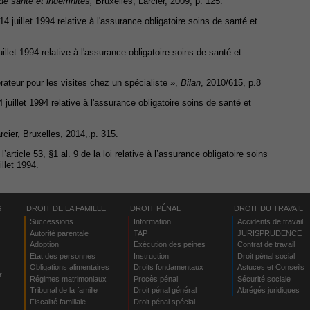
 de santé et indemnités,
Bruxelles, Larcier, 2009, p. 125.
4 juillet 1994 relative à l'assurance obligatoire soins de santé et
uillet 1994 relative à l'assurance obligatoire soins de santé et
rateur pour les visites chez un spécialiste »,
Bilan
, 2010/615, p.8
 juillet 1994 relative à l'assurance obligatoire soins de santé et
arcier, Bruxelles, 2014,.p. 315.
article 53, §1 al. 9 de la loi relative à l’assurance obligatoire soins
llet 1994.
S
DROIT DE LA FAMILLE
DROIT PÉNAL
DROIT DU TRAVAIL
Successions
Information
Accidents de travail
Autorité parentale
TAP
JURISPRUDENCE
Adoption
Exécution des peines
Contrat de travail
Etat des personnes
Instruction
Droit pénal social
Obligations alimentaires
Droits fondamentaux
Astuces et Conseils
r
Régimes matrimoniaux
Procès pénal
Sécurité sociale
Tribunal de la famille
Droit pénal général
Abrégés juridiques
Fiscalité familiale
Droit pénal spécial