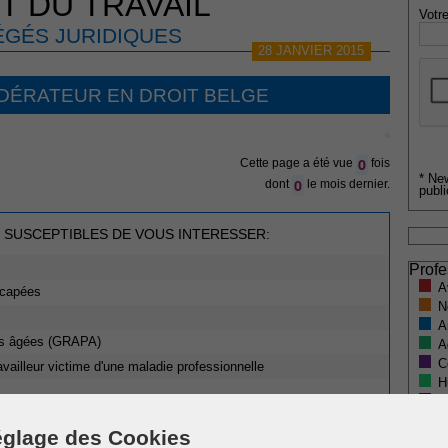
T DU TRAVAIL
Votre
GÉS JURIDIQUES
28 JANVIER 2015
ODÉRATEUR EN DROIT BELGE
0
Cette page a été vue
fois
* Ne
0
dont
le mois dernier.
publi
 SUSCEPTIBLES DE VOUS INTERESSER:
Profe
A
icapées
N
A
es âgées (GRAPA)
A
C
vailleur victime d'une maladie professionnelle
H
M
glage des Cookies
nté et indemnités ne garantit pas une médecine gratuite. En effet,