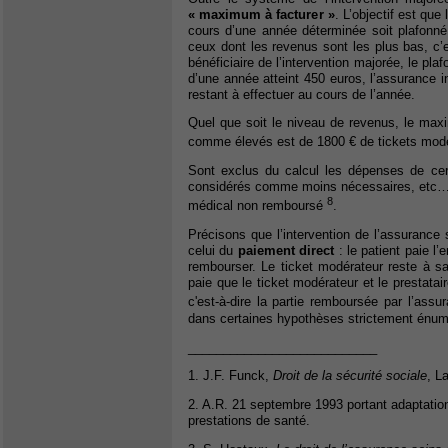
« maximum à facturer »
. L’objectif est qu
cours d’une année déterminée soit plafonn
ceux dont les revenus sont les plus bas, c
bénéficiaire de l’intervention majorée, le pl
d’une année atteint 450 euros, l’assurance 
restant à effectuer au cours de l’année.
Quel que soit le niveau de revenus, le max
comme élevés est de 1800 € de tickets mod
Sont exclus du calcul les dépenses de c
considérés comme moins nécessaires, etc…), l
8
médical non remboursé
.
Précisons que l’intervention de l’assuranc
celui du
paiement direct
: le patient paie l’
rembourser. Le ticket modérateur reste à sa
paie que le ticket modérateur et le prestata
c'est-à-dire la partie remboursée par l’ass
dans certaines hypothèses strictement énum
___________________________
1. J.F. Funck,
Droit de la sécurité sociale
, L
2. A.R. 21 septembre 1993 portant adaptation
prestations de santé.