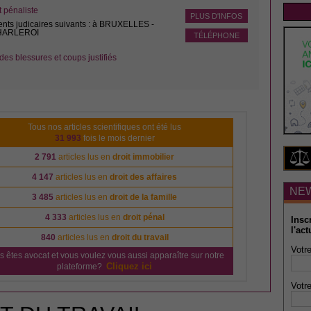
pénaliste
PLUS D'INFOS
ents judicaires suivants : à BRUXELLES -
CHARLEROI
TÉLÉPHONE
des blessures et coups justifiés
Tous nos articles scientifiques ont été lus
31 993
fois le mois dernier
2 791
articles lus en
droit immobilier
4 147
articles lus en
droit des affaires
NE
3 485
articles lus en
droit de la famille
4 333
articles lus en
droit pénal
Insc
l'act
840
articles lus en
droit du travail
Votre
s êtes avocat et vous voulez vous aussi apparaître sur notre
Cliquez ici
plateforme?
Votre