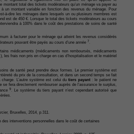
e le montant total des tickets modérateurs qu’un ménage va payer au
é à un montant variable en fonction des revenus du ménage. Pour
’est-à-dire les ménages dans lesquels un ou plusieurs membres est
afond est de 450 €. Lorsque le total des tickets modérateurs au cours
interviendra à 100% dans le coût des prestations de soins de santé
imum à facturer pour le ménage qui atteint les revenus considérés
7
érateurs pouvant être payés au cours d’une année
.
ertains médicaments (médicaments non remboursés, médicaments
es frais non pris en charge en cas d’hospitalisation et le matériel
e soins de santé peut prendre deux formes. Le premier système est
entièreté du prix de la consultation, et dans un second temps se fait
 charge. L’autre système est celui du
tiers payant
: le patient ne
ire se fera directement rembourser auprès de l’assurance le surplus,
9
urance
. Le système du tiers payant n’est cependant autorisé que
érées.
arcier, Bruxelles, 2014, p.311.
 des interventions personnelles dans le coût de certaines