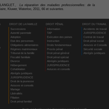
. LANGLET.,
La réparation des maladies professionnelles: de la
iaire
, Kluwer, Waterloo, 2011, 66 et suivantes.
S
DROIT DE LA FAMILLE
DROIT PÉNAL
DROIT DU TRAVAIL
Successions
Information
Accidents de travail
Autorité parentale
TAP
JURISPRUDENCE
Adoption
Exécution des peines
Contrat de travail
Etat des personnes
Instruction
Droit pénal social
Obligations alimentaires
Droits fondamentaux
Astuces et Conseils
r
Régimes matrimoniaux
Procès pénal
Sécurité sociale
Tribunal de la famille
Droit pénal général
Abrégés juridiques
Fiscalité familiale
Droit pénal spécial
Divorce
Abrégés juridiques
Hébergement
JURISPRUDENCE
s
Cohabitation
Astuces et conseils
Abrégés juridiques
JURISPRUDENCE
Droit de la jeunesse
Astuces et conseils
Mariage
Libéralités
Filiation
Droit pénal familial