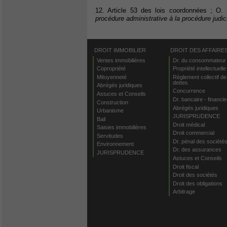
12. Article 53 des lois coordonnées ; O
procédure administrative à la procédure judic
DROIT IMMOBILIER
DROIT DES AFFAIRE
Ventes immobilières
Dr. du consommateur
Copropriété
Propriété intellectuelle
Mitoyenneté
Règlement collectif de
dettes
Abrégés juridiques
Concurrence
Astuces et Conseils
Dr. bancaire - financie
Construction
Abrégés juridiques
Urbanisme
JURISPRUDENCE
Bail
Droit médical
Saisies immobilières
Droit commercial
Servitudes
Dr. pénal des société
Environnement
Dr. des assurances
JURISPRUDENCE
Astuces et Conseils
Droit fiscal
Droit des sociétés
Droit des obligations
Arbitrage