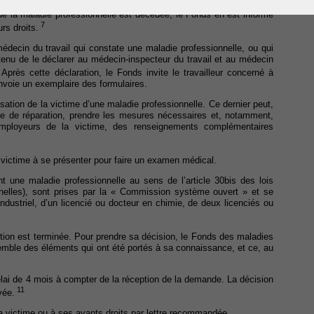
e de la maladie professionnelle est décédée, le Fonds en est informé
7
urs droits.
 médecin du travail qui constate une maladie professionnelle, ou qui
tenu de le déclarer au médecin-inspecteur du travail et au médecin
Après cette déclaration, le Fonds invite le travailleur concerné à
envoie un exemplaire des formulaires.
tion de la victime d’une maladie professionnelle. Ce dernier peut,
de de réparation, prendre les mesures nécessaires et, notamment,
mployeurs de la victime, des renseignements complémentaires
la victime à se présenter pour faire un examen médical.
nt une maladie professionnelle au sens de l’article 30bis des lois
nelles), sont prises par la « Commission système ouvert » et se
dustriel, d’un licencié ou docteur en chimie, de deux licenciés ou
tion est terminée. Pour prendre sa décision, le Fonds des maladies
emble des éléments qui ont été portés à sa connaissance, et ce, au
lai de 4 mois à compter de la réception de la demande. La décision
11
vée.
la victime ou à ses ayants droits par lettre recommandée.