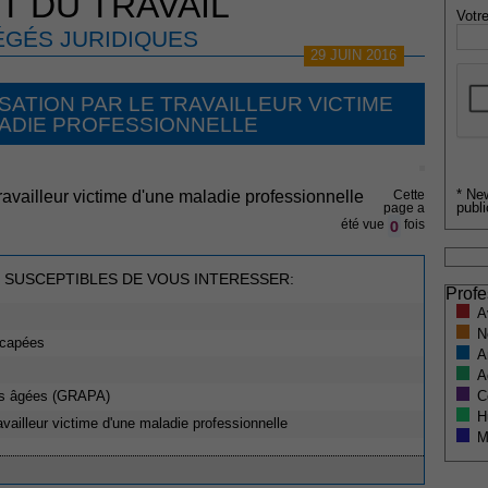
T DU TRAVAIL
Votre
GÉS JURIDIQUES
29 JUIN 2016
SATION PAR LE TRAVAILLEUR VICTIME
ADIE PROFESSIONNELLE
* Ne
availleur victime d'une maladie professionnelle
Cette
publi
page a
0
été vue
fois
 SUSCEPTIBLES DE VOUS INTERESSER:
Profe
A
N
icapées
A
A
C
es âgées (GRAPA)
H
vailleur victime d'une maladie professionnelle
M