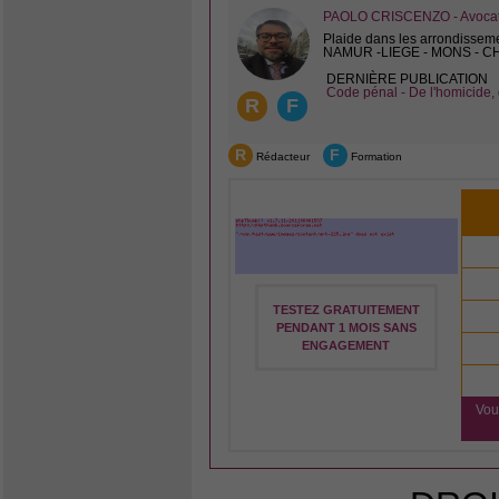
PAOLO CRISCENZO - Avocat 
Plaide dans les arrondissem
NAMUR -LIEGE - MONS - 
DERNIÈRE PUBLICATION
Code pénal - De l'homicide, 
R
F
R
F
Rédacteur
Formation
TESTEZ GRATUITEMENT
PENDANT 1 MOIS SANS
ENGAGEMENT
Vou