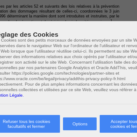
s par les articles 52 et suivants des lois relatives à la prévention
ration des dommages résultant de celles-ci, coordonnées le 3 juin
96 déterminant la manière dont sont introduites et instruites, par le
1
mandes de réparation et de révision des indemnités acquises.
nelle doit introduire une demande d’indemnisation auprès du Fonds
glage des Cookies
e Fonds des maladies professionnelles statue sur toutes demandes
 Cookies sont des petits morceaux de données envoyées par un site W
3
 de révision des indemnités acquises.
servées dans le navigateur Web sur l'ordinateur de l'utilisateur et ren
 Web lorsque que l'utilisateur réutilise celui-ci. Ils permettent au site W
éclarée valable, elle doit donc être introduite par le biais de
istratif 501 et d’un volet médical 503. Dans ce cas, outre ces
server des informations relatives aux choix opérés par l'utilisateur et/o
e des pièces justificatives et que les formulaires soient signés et
egistrer son activité sur le site Web. Concernant l'utilisation faite des 
 demande peut également se faire par le biais électronique, et ce,
sonnelles par nos partenaires Google Analytics et Oracle AddThis, veuil
5
nt la modernisation de la gestion de sécurité sociale.
sulter https://policies.google.com/technologies/partner-sites et
ps://www.oracle.com/be/legal/privacy/addthis-privacy-policy-fr.html
emande doit être introduite auprès du Fonds, il est utile de préciser
pectivement. Pour de plus amples informations concernant les donnée
ladie, les délais pour l’introduction de la demande. A ce jour, aucun
sonnelles collectées et utilisées par ce site Web, veuillez vous référer à
tion Légale.
, les demandes auprès du Fonds doivent être introduites, soit durant
ail, soit lorsque les symptômes de la maladie professionnelle se
de réparation ou de révision est, soit la date du cachet de la poste
Refuser tous les cookies
Accepter tous
Options
andé, soit la date de la réception de la demande par le Fonds si la
facultatifs et fermer
cookies et fe
Enfin, s’il s’agit d’une demande électronique, la date de la demande
ronique par le Fonds.