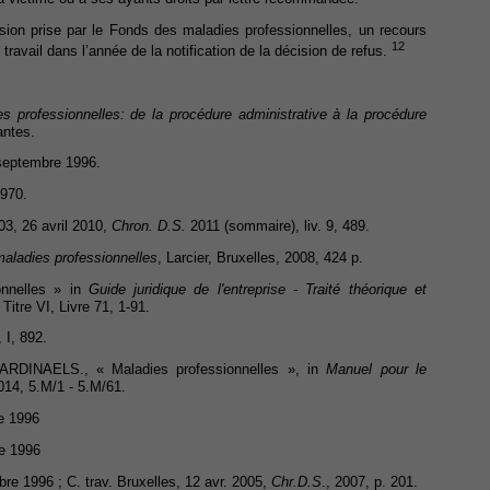
sion prise par le Fonds des maladies professionnelles, un recours
12
u travail dans l’année de la notification de la décision de refus.
s professionnelles: de la procédure administrative à la procédure
antes.
6 septembre 1996.
1970.
03, 26 avril 2010,
Chron. D.S.
2011 (sommaire), liv. 9, 489.
aladies professionnelles
, Larcier, Bruxelles, 2008, 424 p.
nnelles » in
Guide juridique de l'entreprise - Traité théorique et
Titre VI, Livre 71, 1-91.
 I, 892.
CARDINAELS., « Maladies professionnelles », in
Manuel pour le
014, 5.M/1 - 5.M/61.
re 1996
re 1996
mbre 1996 ; C. trav. Bruxelles, 12 avr. 2005,
Chr.D.S
., 2007, p. 201.