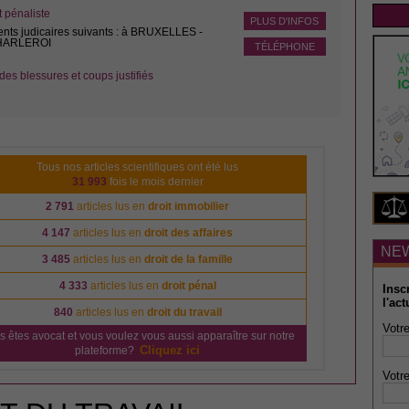
pénaliste
PLUS D'INFOS
ents judicaires suivants : à BRUXELLES -
CHARLEROI
TÉLÉPHONE
des blessures et coups justifiés
Tous nos articles scientifiques ont été lus
31 993
fois le mois dernier
2 791
articles lus en
droit immobilier
4 147
articles lus en
droit des affaires
NE
3 485
articles lus en
droit de la famille
4 333
articles lus en
droit pénal
Insc
l'act
840
articles lus en
droit du travail
Votre
s êtes avocat et vous voulez vous aussi apparaître sur notre
Cliquez ici
plateforme?
Votre