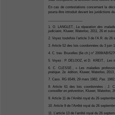
En cas de contestations concernant la déci
pourra être introduit devant les juridictions d
___________________
1. O. LANGLET.,
La réparation des maladie
judiciaire
, Kluwer, Waterloo, 2011, 26 et suiv
2. Voyez toutefois l’article 3 de l’A.R. du 2
3. Article 52 des lois coordonnées du 3 juin 
4. C. trav. Bruxelles (6e ch.) n° 2009/AB/527
5. Voyez : P. DELOOZ, et D. KREIT.,
Les m
6. C. CLESSE., « Les maladies professio
pratique
. 2e édition, Kluwer, Waterloo, 2013, 
7. Cass. RG 6549, 29 mars 1982,
Pas.
1982,
8. Article 61 des lois coordonnées ; J. 
conseiller en prévention,
Kluwer, Waterloo, 2
9. Article 11 de l’Arrêté royal du 26 septemb
10. Article 9 de l’Arrêté royal du 26 septemb
11. L’article 13 de l’arrêté royal du 26 septe