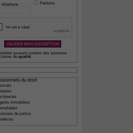
Petitions
 téléphone :
wsletter pouvant contenir des annonces
citaires de
qualité
ssionnels du droit
vocats
otaires
rchitectes
gents immobiliers
omptables
uissiers de justice
édecins