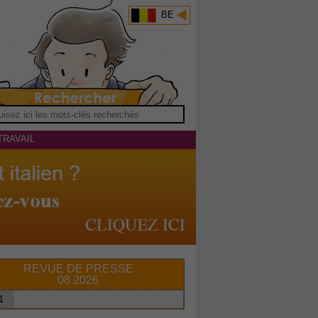
BE
TRAVAIL
REVUE DE PRESSE
08 2026
1