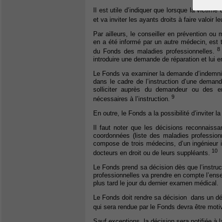
Il est utile d’indiquer que lorsque la victim
et va inviter les ayants droits à faire valoir le
Par ailleurs, le conseiller en prévention ou
en a été informé par un autre médecin, est 
8
du Fonds des maladies professionnelles.
introduire une demande de réparation et lui 
Le Fonds va examiner la demande d’indemnisa
dans le cadre de l’instruction d’une deman
solliciter auprès du demandeur ou des e
9
nécessaires à l’instruction.
En outre, le Fonds a la possibilité d’inviter 
Il faut noter que les décisions reconnaissa
coordonnées (liste des maladies profession
compose de trois médecins, d’un ingénieur in
10
docteurs en droit ou de leurs suppléants.
Le Fonds prend sa décision dès que l’instruc
professionnelles va prendre en compte l’ens
plus tard le jour du dernier examen médical.
Le Fonds doit rendre sa décision dans un dé
qui sera rendue par le Fonds devra être moti
Sauf exceptions, la décision sera notifiée à 