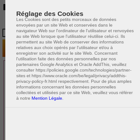
BE
Réglage des Cookies
Les Cookies sont des petits morceaux de données
envoyées par un site Web et conservées dans le
navigateur Web sur l'ordinateur de l'utilisateur et renvoyées
au site Web lorsque que l'utilisateur réutilise celui-ci. Ils
permettent au site Web de conserver des informations
relatives aux choix opérés par l'utilisateur et/ou à
enregistrer son activité sur le site Web. Concernant
l'utilisation faite des données personnelles par nos
partenaires Google Analytics et Oracle AddThis, veuillez
1 AVOCAT(S)
consulter https://policies.google.com/technologies/partner-
sites et https://www.oracle.com/be/legal/privacy/addthis-
EXPÉRIMENTÉ(S)
privacy-policy-fr.html respectivement. Pour de plus amples
EN DROIT DES AFFAIRES
informations concernant les données personnelles
collectées et utilisées par ce site Web, veuillez vous référer
à notre
Mention Légale.
PAOLO CRISCENZO
Avocat pénaliste
Plaide dans les arrondissements judicaires
suivants : à BRUXELLES - NAMUR -LIEGE
- MONS - CHARLEROI
DERNIÈRE PUBLICATION
Code pénal - De l'homicide, des blessures
R
F
et coups justifiés
R
F