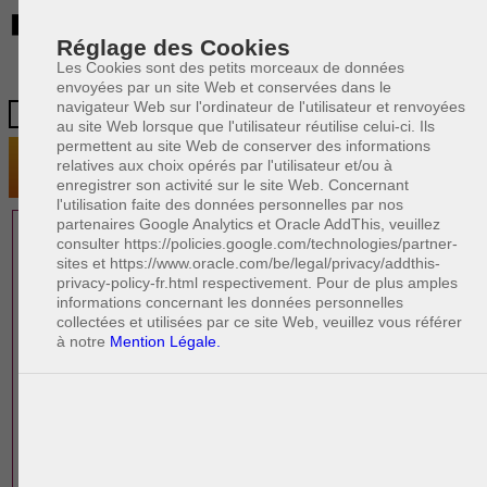
BE
Réglage des Cookies
Les Cookies sont des petits morceaux de données
envoyées par un site Web et conservées dans le
navigateur Web sur l'ordinateur de l'utilisateur et renvoyées
au site Web lorsque que l'utilisateur réutilise celui-ci. Ils
permettent au site Web de conserver des informations
relatives aux choix opérés par l'utilisateur et/ou à
enregistrer son activité sur le site Web. Concernant
l'utilisation faite des données personnelles par nos
partenaires Google Analytics et Oracle AddThis, veuillez
1 AVOCAT(S)
consulter https://policies.google.com/technologies/partner-
sites et https://www.oracle.com/be/legal/privacy/addthis-
EXPÉRIMENTÉ(S)
privacy-policy-fr.html respectivement. Pour de plus amples
EN DROIT DES AFFAIRES
informations concernant les données personnelles
collectées et utilisées par ce site Web, veuillez vous référer
à notre
Mention Légale.
PAOLO CRISCENZO
Avocat pénaliste
Plaide dans les arrondissements judicaires
suivants : à BRUXELLES - NAMUR -LIEGE
- MONS - CHARLEROI
DERNIÈRE PUBLICATION
Code pénal - De l'homicide, des blessures
R
F
et coups justifiés
R
F