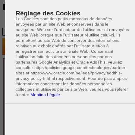
BE
Réglage des Cookies
Les Cookies sont des petits morceaux de données
envoyées par un site Web et conservées dans le
navigateur Web sur l'ordinateur de l'utilisateur et renvoyées
au site Web lorsque que l'utilisateur réutilise celui-ci. Ils
permettent au site Web de conserver des informations
relatives aux choix opérés par l'utilisateur et/ou à
enregistrer son activité sur le site Web. Concernant
l'utilisation faite des données personnelles par nos
partenaires Google Analytics et Oracle AddThis, veuillez
1 AVOCAT(S)
consulter https://policies.google.com/technologies/partner-
sites et https://www.oracle.com/be/legal/privacy/addthis-
EXPÉRIMENTÉ(S)
privacy-policy-fr.html respectivement. Pour de plus amples
EN DROIT DES AFFAIRES
informations concernant les données personnelles
collectées et utilisées par ce site Web, veuillez vous référer
à notre
Mention Légale.
PAOLO CRISCENZO
Avocat pénaliste
Plaide dans les arrondissements judicaires
suivants : à BRUXELLES - NAMUR -LIEGE
- MONS - CHARLEROI
DERNIÈRE PUBLICATION
Code pénal - De l'homicide, des blessures
R
F
et coups justifiés
R
F