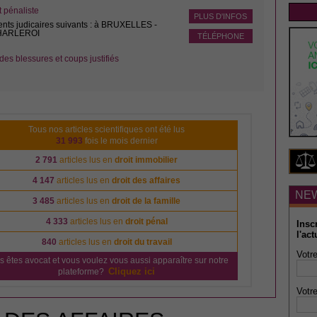
pénaliste
PLUS D'INFOS
ents judicaires suivants : à BRUXELLES -
CHARLEROI
TÉLÉPHONE
des blessures et coups justifiés
Tous nos articles scientifiques ont été lus
31 993
fois le mois dernier
2 791
articles lus en
droit immobilier
4 147
articles lus en
droit des affaires
NE
3 485
articles lus en
droit de la famille
4 333
articles lus en
droit pénal
Insc
l'act
840
articles lus en
droit du travail
Votre
s êtes avocat et vous voulez vous aussi apparaître sur notre
Cliquez ici
plateforme?
Votre