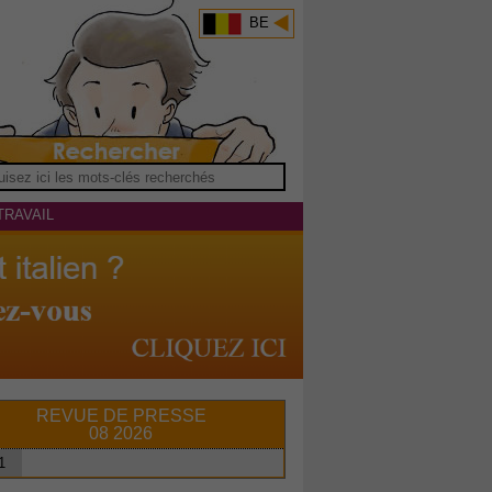
BE
TRAVAIL
REVUE DE PRESSE
08 2026
1