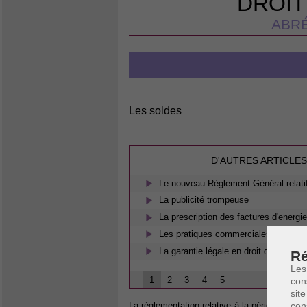
DROIT
ABRÉ
Les soldes
D'AUTRES ARTICLES
Le nouveau Règlement Général relatif
La publicité trompeuse
La prescription des factures d'energi
Les pratiques commerciales trompe
La garantie légale en droit de la co
Ré
Les
1
2
3
4
5
con
site
con
La réglementation relative à la période des 