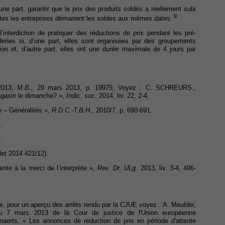
’une part, garantir que le prix des produits soldés a réellement subi
9
outes les entreprises démarrent les soldes aux mêmes dates.
l’interdiction de pratiquer des réductions de prix pendant les pré-
aderies si, d’une part, elles sont organisées par des groupements
tion et, d’autre part, elles ont une durée maximale de 4 jours par
 2013,
M.B.,
29 mars 2013, p. 19975; Voyez : C. SCHREURS.,
agasin le dimanche? »,
Indic. soc
. 2014, liv. 22, 2-4.
– Généralités »,
R.D.C.-T.B.H
., 2010/7, p. 690-691.
.
.
llet 2014 421/12).
nte à la merci de l’interprète »,
Rev. Dr. ULg.
2013, liv. 3-4, 496-
e, pour un aperçu des arrêts rendu par la CJUE voyez : A. Meulder,
 du 7 mars 2013 de la Cour de justice de l'Union européenne
naerts, « Les annonces de réduction de prix en période d'attente