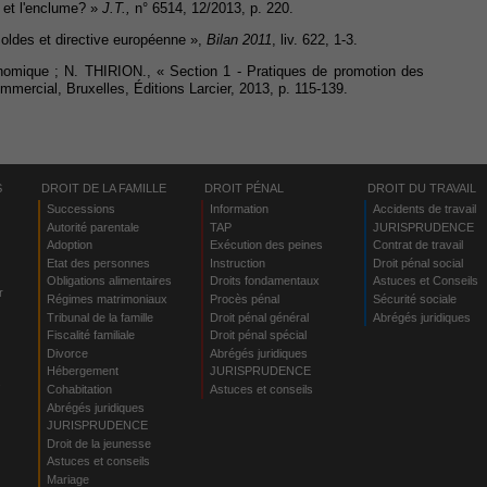
u et l'enclume? »
J.T.,
n° 6514, 12/2013, p. 220.
soldes et directive européenne »,
Bilan 2011
, liv. 622, 1-3.
onomique ; N. THIRION., « Section 1 - Pratiques de promotion des
ommercial, Bruxelles, Éditions Larcier, 2013, p. 115-139.
S
DROIT DE LA FAMILLE
DROIT PÉNAL
DROIT DU TRAVAIL
Successions
Information
Accidents de travail
Autorité parentale
TAP
JURISPRUDENCE
Adoption
Exécution des peines
Contrat de travail
Etat des personnes
Instruction
Droit pénal social
Obligations alimentaires
Droits fondamentaux
Astuces et Conseils
r
Régimes matrimoniaux
Procès pénal
Sécurité sociale
Tribunal de la famille
Droit pénal général
Abrégés juridiques
Fiscalité familiale
Droit pénal spécial
Divorce
Abrégés juridiques
Hébergement
JURISPRUDENCE
s
Cohabitation
Astuces et conseils
Abrégés juridiques
JURISPRUDENCE
Droit de la jeunesse
Astuces et conseils
Mariage