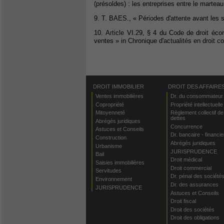
(présoldes) : les entreprises entre le martea
9. T. BAES., « Périodes d'attente avant les 
10. Article VI.29, § 4 du Code de droit éc
ventes » in Chronique d'actualités en droit c
DROIT IMMOBILIER
DROIT DES AFFAIRE
Ventes immobilières
Dr. du consommateur
Copropriété
Propriété intellectuelle
Mitoyenneté
Règlement collectif de
dettes
Abrégés juridiques
Concurrence
Astuces et Conseils
Dr. bancaire - financie
Construction
Abrégés juridiques
Urbanisme
JURISPRUDENCE
Bail
Droit médical
Saisies immobilières
Droit commercial
Servitudes
Dr. pénal des société
Environnement
Dr. des assurances
JURISPRUDENCE
Astuces et Conseils
Droit fiscal
Droit des sociétés
Droit des obligations