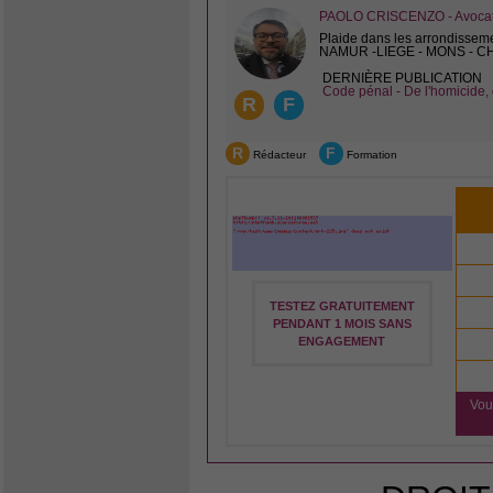
PAOLO CRISCENZO - Avocat 
Plaide dans les arrondissem
NAMUR -LIEGE - MONS - 
DERNIÈRE PUBLICATION
Code pénal - De l'homicide, 
R
F
R
F
Rédacteur
Formation
TESTEZ GRATUITEMENT
PENDANT 1 MOIS SANS
ENGAGEMENT
Vou