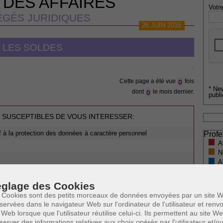
 DES AFFAIRES
Votre
GÉS JURIDIQUES
26 JUIN 2015
LES SOLDES
0
Cette page a été vue
fois
* Ne
0
dont
le mois dernier.
publi
 SUSCEPTIBLES DE VOUS INTERESSER:
 à la protection des données à caractère personnel
Profe
A
N
e
A
uses
A
C
nsommation
glage des Cookies
H
 Cookies sont des petits morceaux de données envoyées par un site W
M
servées dans le navigateur Web sur l'ordinateur de l'utilisateur et ren
 Web lorsque que l'utilisateur réutilise celui-ci. Ils permettent au site W
server des informations relatives aux choix opérés par l'utilisateur et/o
soldes est inscrite dans le livre VI dénommé
Pratiques du marché et