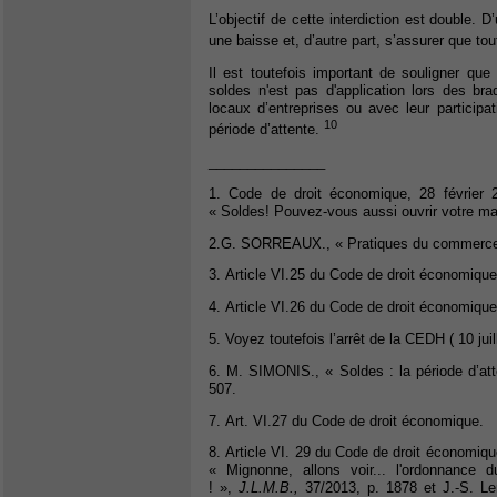
L’objectif de cette interdiction est double. D
une baisse et, d’autre part, s’assurer que t
Il est toutefois important de souligner que 
soldes n'est pas d'application lors des br
locaux d’entreprises ou avec leur participa
10
période d’attente.
_______________
1. Code de droit économique, 28 février
« Soldes! Pouvez-vous aussi ouvrir votre m
2.G. SORREAUX., « Pratiques du commerce 
3. Article VI.25 du Code de droit économique
4. Article VI.26 du Code de droit économique
5. Voyez toutefois l’arrêt de la CEDH ( 10 jui
6. M. SIMONIS., « Soldes : la période d’atte
507.
7. Art. VI.27 du Code de droit économique.
8. Article VI. 29 du Code de droit économiqu
« Mignonne, allons voir... l'ordonnance
! »,
J.L.M.B.,
37/2013, p. 1878 et J.-S. Le