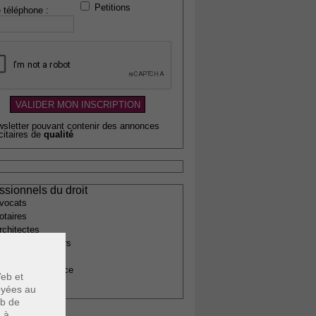
Petitions
 téléphone :
wsletter pouvant contenir des annonces
citaires de
qualité
ssionnels du droit
vocats
otaires
rchitectes
gents immobiliers
omptables
uissiers de justice
eb et
édecins
voyées au
eb de
u à