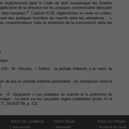
inir explicitement dans le Code de droit économique les finalités
l'application de la directive sur les pratiques commerciales déloyales
6
e droit européen
. L'article VI.25, réglementant la vente en soldes,
rer des pratiques honnêtes du marché entre les entreprises... ».
n des consommateurs mais la protection de la concurrence entre les
.
e.
mique
. 219 ; M. Simonis, « Soldes : la période d'attente à la merci de
n de prix en période d'attente (présoldes) : les entreprises entre le
0.
ue ; H. Jacquemin « Les pratiques du marché et la protection du
que – Le point sur les nouvelles règles matérielles (livres VI et
.T.,
2014/37-38, p. 722.
S
DROIT DE LA FAMILLE
DROIT PÉNAL
DROIT DU TRAVAIL
Successions
Information
Accidents de travail