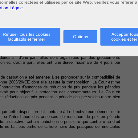
sonnelles collectées et utilisées par ce site Web, veuillez vous référer à
s que les soldes d'été débutent le 1er juillet pour se terminer le 31
tion Légale.
(appelée pré-soldes), le Code prévoit qu'il est interdit dans les
aroquinerie et des chaussures, d'annoncer des réductions de prix ou
2
oit à une réduction pour cette période
.
Refuser tous les cookies
Accepter tous
Options
'une part, garantir que le prix des produits soldés a réellement subi
facultatifs et fermer
cookies et fe
outes les entreprises démarrent les soldes aux mêmes dates.
l'interdiction de pratiquer des réductions de prix pendant les pré-
aderies si, d'une part, elles sont organisées par des groupements
tion et, d'autre part, elles ont une durée maximale de 4 jours par
de cassation a été amenée à se prononcer sur la compatibilité de
éenne 2005/29/CE dont elle assure la transposition. La Cour estime
l'interdiction d'annonces de réduction de prix pendant les périodes
, avait pour objectif la protection des consommateurs. La Cour en
des réductions de prix pendant la période des pré-soldes rentre bien
e cette disposition est contraire à la directive européenne, cette
t, si l'interdiction des annonces de réduction de prix en période
 la directive, cette interdiction ne peut être que contraire au droit
e ne fait pas partie de la liste noire des pratiques commerciales