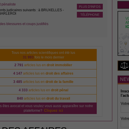
pénaliste
PLUS D'INFOS
ents judicaires suivants : à BRUXELLES -
CHARLEROI
TÉLÉPHONE
des blessures et coups justifiés
Tous nos articles scientifiques ont été lus
31 993
fois le mois dernier
2 791
articles lus en
droit immobilier
4 147
articles lus en
droit des affaires
NE
3 485
articles lus en
droit de la famille
4 333
articles lus en
droit pénal
Insc
l'act
840
articles lus en
droit du travail
Votre
s êtes avocat et vous voulez vous aussi apparaître sur notre
Cliquez ici
plateforme?
Votre