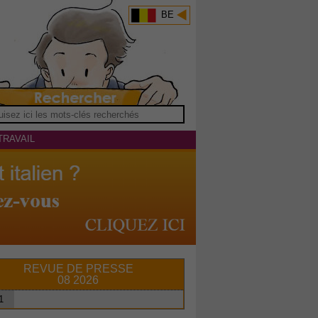
BE
TRAVAIL
REVUE DE PRESSE
08 2026
1