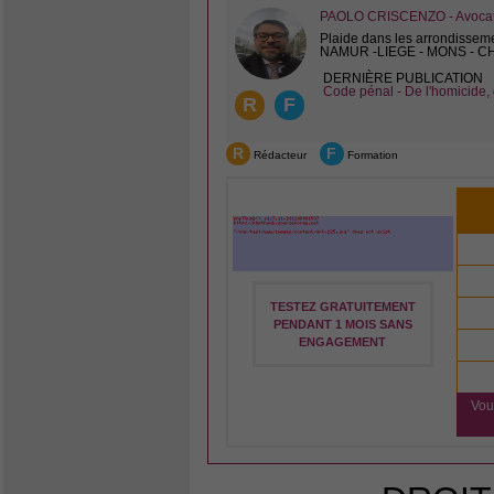
PAOLO CRISCENZO - Avocat 
Plaide dans les arrondissem
NAMUR -LIEGE - MONS - 
DERNIÈRE PUBLICATION
Code pénal - De l'homicide, 
R
F
R
F
Rédacteur
Formation
TESTEZ GRATUITEMENT
PENDANT 1 MOIS SANS
ENGAGEMENT
Vou