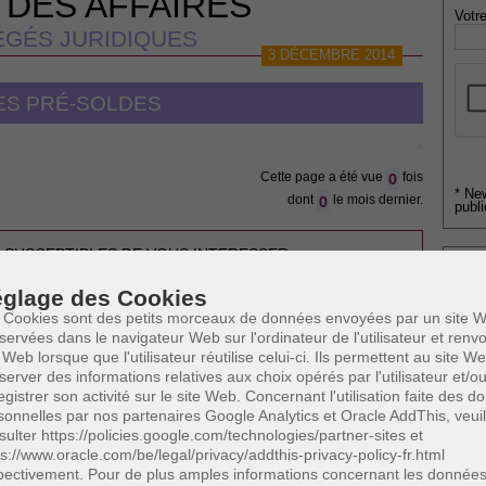
 DES AFFAIRES
Votre
GÉS JURIDIQUES
3 DÉCEMBRE 2014
ES PRÉ-SOLDES
0
Cette page a été vue
fois
* Ne
0
dont
le mois dernier.
publi
 SUSCEPTIBLES DE VOUS INTERESSER:
 à la protection des données à caractère personnel
Profe
glage des Cookies
A
 Cookies sont des petits morceaux de données envoyées par un site W
N
servées dans le navigateur Web sur l'ordinateur de l'utilisateur et ren
e
A
 Web lorsque que l'utilisateur réutilise celui-ci. Ils permettent au site W
uses
A
server des informations relatives aux choix opérés par l'utilisateur et/o
C
egistrer son activité sur le site Web. Concernant l'utilisation faite des 
nsommation
sonnelles par nos partenaires Google Analytics et Oracle AddThis, veuil
H
sulter https://policies.google.com/technologies/partner-sites et
M
ps://www.oracle.com/be/legal/privacy/addthis-privacy-policy-fr.html
pectivement. Pour de plus amples informations concernant les donnée
Code de droit économique. Il s'agit des dates du 3 janvier au 31