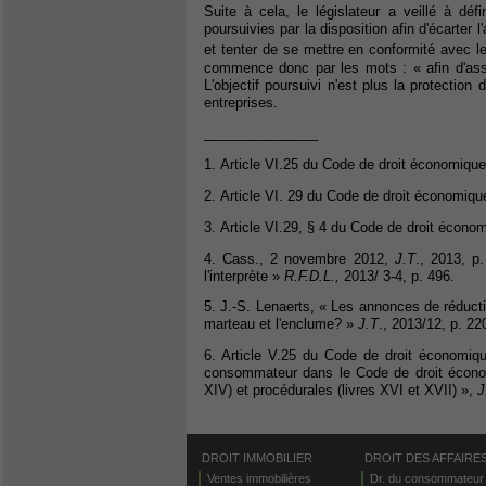
Suite à cela, le législateur a veillé à déf
poursuivies par la disposition afin d'écarter 
et tenter de se mettre en conformité avec l
commence donc par les mots : « afin d'assu
L'objectif poursuivi n'est plus la protectio
entreprises.
_______________
1. Article VI.25 du Code de droit économique
2. Article VI. 29 du Code de droit économiqu
3. Article VI.29, § 4 du Code de droit écono
4. Cass., 2 novembre 2012,
J.T
., 2013, p
l'interprète »
R.F.D.L.,
2013/ 3-4, p. 496.
5. J.-S. Lenaerts, « Les annonces de réductio
marteau et l'enclume? »
J.T
., 2013/12, p. 22
6. Article V.25 du Code de droit économiq
consommateur dans le Code de droit économi
XIV) et procédurales (livres XVI et XVII) »,
J
DROIT IMMOBILIER
DROIT DES AFFAIRE
Ventes immobilières
Dr. du consommateur