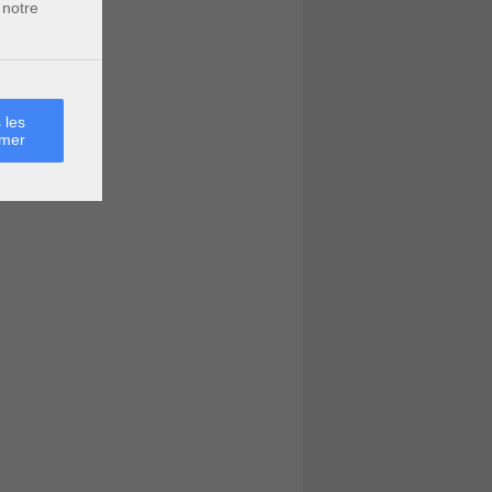
 notre
 les
rmer