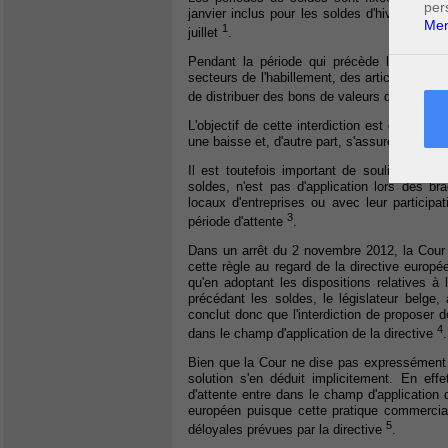
per
janvier inclus pour les soldes d'hiver. Tandi
Men
1
juillet
.
Pendant la période qui précède les soldes 
secteurs de l'habillement, des articles de m
de distribuer des bons de valeurs donnant dr
L'objectif de cette interdiction est double. D
une baisse et, d'autre part, s'assurer que t
Il est toutefois important de souligner que 
soldes, n'est pas d'application lors des br
locaux d'entreprises ou avec leur participa
3
période d'attente
.
Dans un arrêt du 2 novembre 2012, la Cour 
cette règle au regard de la directive europ
qu'en adoptant les dispositions relatives à 
précédant les soldes, le législateur belge
conclut donc que l'interdiction de proposer 
4
dans le champ d'application de la directive
.
Bien que la Cour ne dise pas expressément qu
solution s'en déduit implicitement. En effe
d'attente entre dans le champ d'application de
européen puisque cette pratique commercial
5
déloyales prévues par la directive
.