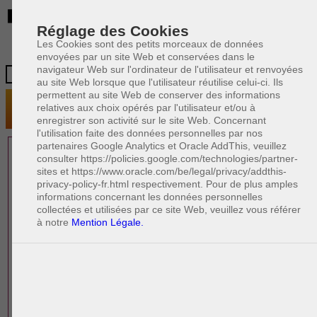
BE
Réglage des Cookies
Les Cookies sont des petits morceaux de données
envoyées par un site Web et conservées dans le
navigateur Web sur l'ordinateur de l'utilisateur et renvoyées
au site Web lorsque que l'utilisateur réutilise celui-ci. Ils
permettent au site Web de conserver des informations
relatives aux choix opérés par l'utilisateur et/ou à
enregistrer son activité sur le site Web. Concernant
l'utilisation faite des données personnelles par nos
partenaires Google Analytics et Oracle AddThis, veuillez
1 AVOCAT(S)
consulter https://policies.google.com/technologies/partner-
sites et https://www.oracle.com/be/legal/privacy/addthis-
EXPÉRIMENTÉ(S)
privacy-policy-fr.html respectivement. Pour de plus amples
EN DROIT DES AFFAIRES
informations concernant les données personnelles
collectées et utilisées par ce site Web, veuillez vous référer
à notre
Mention Légale.
PAOLO CRISCENZO
Avocat pénaliste
Plaide dans les arrondissements judicaires
suivants : à BRUXELLES - NAMUR -LIEGE
- MONS - CHARLEROI
DERNIÈRE PUBLICATION
Code pénal - De l'homicide, des blessures
R
F
et coups justifiés
R
F