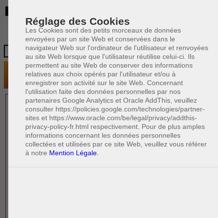
BE
Réglage des Cookies
Les Cookies sont des petits morceaux de données
envoyées par un site Web et conservées dans le
navigateur Web sur l'ordinateur de l'utilisateur et renvoyées
au site Web lorsque que l'utilisateur réutilise celui-ci. Ils
permettent au site Web de conserver des informations
relatives aux choix opérés par l'utilisateur et/ou à
enregistrer son activité sur le site Web. Concernant
l'utilisation faite des données personnelles par nos
partenaires Google Analytics et Oracle AddThis, veuillez
1 AVOCAT(S)
consulter https://policies.google.com/technologies/partner-
sites et https://www.oracle.com/be/legal/privacy/addthis-
EXPÉRIMENTÉ(S)
privacy-policy-fr.html respectivement. Pour de plus amples
EN DROIT DES AFFAIRES
informations concernant les données personnelles
collectées et utilisées par ce site Web, veuillez vous référer
à notre
Mention Légale.
PAOLO CRISCENZO
Avocat pénaliste
Plaide dans les arrondissements judicaires
suivants : à BRUXELLES - NAMUR -LIEGE
- MONS - CHARLEROI
DERNIÈRE PUBLICATION
Code pénal - De l'homicide, des blessures
R
F
et coups justifiés
R
F