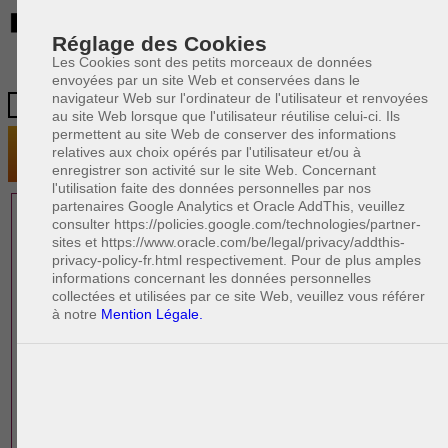
BE
Réglage des Cookies
Les Cookies sont des petits morceaux de données
envoyées par un site Web et conservées dans le
navigateur Web sur l'ordinateur de l'utilisateur et renvoyées
au site Web lorsque que l'utilisateur réutilise celui-ci. Ils
permettent au site Web de conserver des informations
relatives aux choix opérés par l'utilisateur et/ou à
enregistrer son activité sur le site Web. Concernant
l'utilisation faite des données personnelles par nos
partenaires Google Analytics et Oracle AddThis, veuillez
1 AVOCAT(S)
consulter https://policies.google.com/technologies/partner-
sites et https://www.oracle.com/be/legal/privacy/addthis-
EXPÉRIMENTÉ(S)
privacy-policy-fr.html respectivement. Pour de plus amples
EN DROIT DES AFFAIRES
informations concernant les données personnelles
collectées et utilisées par ce site Web, veuillez vous référer
à notre
Mention Légale.
PAOLO CRISCENZO
Avocat pénaliste
Plaide dans les arrondissements judicaires
suivants : à BRUXELLES - NAMUR -LIEGE
- MONS - CHARLEROI
DERNIÈRE PUBLICATION
Code pénal - De l'homicide, des blessures
R
F
et coups justifiés
R
F