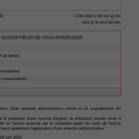
0
6)
Cette page a été vue
fois
0
dont
le mois dernier.
 SUSCEPTIBLES DE VOUS INTERESSER:
if de dettes
 immobilière
e conservatoire
ation d'une amende administrative même si un acquittement les
t le paiement d'une somme d'argent, la médiation pénale visée à
lle ou l'action exercée par le ministère public en vertu de l'article
xcluent également l'application d'une amende administrative
."
 18 juin 2015.