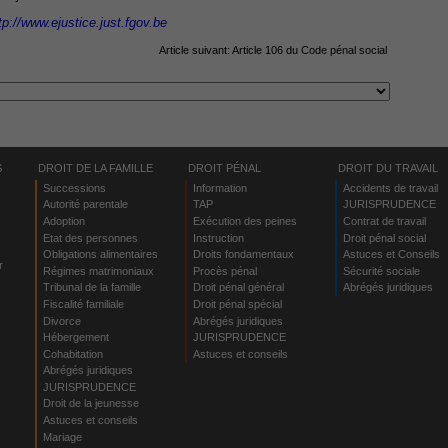
tp://www.ejustice.just.fgov.be
Article suivant:
Article 106 du Code pénal social
S
DROIT DE LA FAMILLE
DROIT PÉNAL
DROIT DU TRAVAIL
Successions
Information
Accidents de travail
Autorité parentale
TAP
JURISPRUDENCE
Adoption
Exécution des peines
Contrat de travail
Etat des personnes
Instruction
Droit pénal social
Obligations alimentaires
Droits fondamentaux
Astuces et Conseils
r
Régimes matrimoniaux
Procès pénal
Sécurité sociale
Tribunal de la famille
Droit pénal général
Abrégés juridiques
Fiscalité familiale
Droit pénal spécial
Divorce
Abrégés juridiques
Hébergement
JURISPRUDENCE
s
Cohabitation
Astuces et conseils
Abrégés juridiques
JURISPRUDENCE
Droit de la jeunesse
Astuces et conseils
Mariage