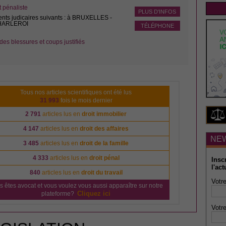
pénaliste
PLUS D'INFOS
ents judicaires suivants : à BRUXELLES -
CHARLEROI
TÉLÉPHONE
des blessures et coups justifiés
Tous nos articles scientifiques ont été lus
31 993
fois le mois dernier
2 791
articles lus en
droit immobilier
4 147
articles lus en
droit des affaires
NE
3 485
articles lus en
droit de la famille
4 333
articles lus en
droit pénal
Insc
l'act
840
articles lus en
droit du travail
Votre
s êtes avocat et vous voulez vous aussi apparaître sur notre
Cliquez ici
plateforme?
Votre