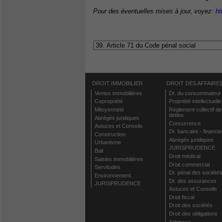
Pour des éventuelles mises à jour, voyez:
ht
DROIT IMMOBILIER
DROIT DES AFFAIRE
Ventes immobilières
Dr. du consommateur
Copropriété
Propriété intellectuelle
Mitoyenneté
Règlement collectif de
dettes
Abrégés juridiques
Concurrence
Astuces et Conseils
Dr. bancaire - financie
Construction
Abrégés juridiques
Urbanisme
JURISPRUDENCE
Bail
Droit médical
Saisies immobilières
Droit commercial
Servitudes
Dr. pénal des société
Environnement
Dr. des assurances
JURISPRUDENCE
Astuces et Conseils
Droit fiscal
Droit des sociétés
Droit des obligations
Arbitrage