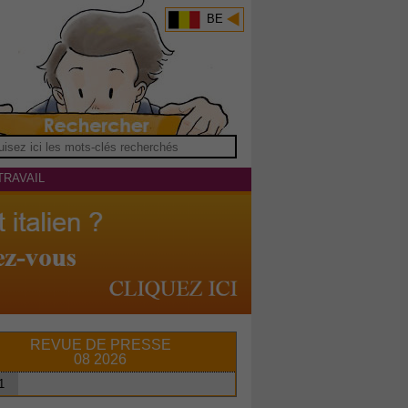
BE
TRAVAIL
REVUE DE PRESSE
08 2026
1