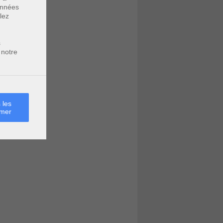
données
lez
s
 notre
 les
rmer