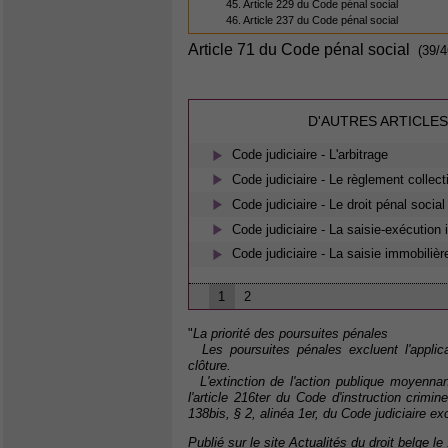
45. Article 229 du Code pénal social
46. Article 237 du Code pénal social
Article 71 du Code pénal social
(39/4
D'AUTRES ARTICLES
Code judiciaire - L'arbitrage
Code judiciaire - Le règlement collect
Code judiciaire - Le droit pénal social
Code judiciaire - La saisie-exécution
Code judiciaire - La saisie immobilièr
1
2
"
La priorité des poursuites pénales
Les poursuites pénales excluent l'applic
clôture.
L'extinction de l'action publique moyennan
l'article 216ter du Code d'instruction crimine
138bis, § 2, alinéa 1er, du Code judiciaire e
Publié sur le site Actualités du droit belge le