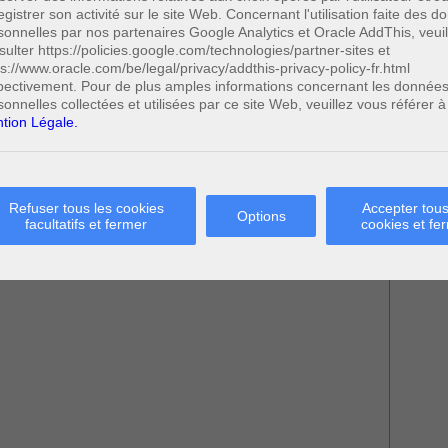
egistrer son activité sur le site Web. Concernant l'utilisation faite des 
sonnelles par nos partenaires Google Analytics et Oracle AddThis, veuil
sulter https://policies.google.com/technologies/partner-sites et
ps://www.oracle.com/be/legal/privacy/addthis-privacy-policy-fr.html
pectivement. Pour de plus amples informations concernant les donnée
sonnelles collectées et utilisées par ce site Web, veuillez vous référer à
tion Légale.
Refuser tous les cookies
Accepter tous
Options
facultatifs et fermer
cookies et fe