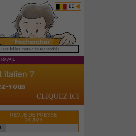
BE
TRAVAIL
REVUE DE PRESSE
08 2026
1