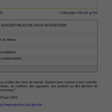
0
6)
Cette page a été vue
fois
 SUSCEPTIBLES DE VOUS INTERESSER:
if de dettes
 immobilière
e conservatoire
scellés des lieux de travail, d'autres lieux soumis à leur contrôle,
hines, du matériel, des appareils, des produits ou des déchets de
e imminent
."
 18 juin 2015.
tp://www.ejustice.just.fgov.be