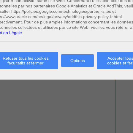
egistrer son activité sur le site Web. Concernant l'utilisation faite des 
sonnelles par nos partenaires Google Analytics et Oracle AddThis, veuil
sulter https://policies.google.com/technologies/partner-sites et
ps://www.oracle.com/be/legal/privacy/addthis-privacy-policy-fr.html
pectivement. Pour de plus amples informations concernant les donnée
sonnelles collectées et utilisées par ce site Web, veuillez vous référer à
tion Légale.
Refuser tous les cookies
Accepter tous
Options
facultatifs et fermer
cookies et fe