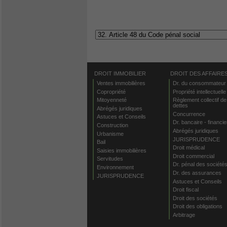
DROIT IMMOBILIER
DROIT DES AFFAIRE
Ventes immobilières
Dr. du consommateur
Copropriété
Propriété intellectuelle
Mitoyenneté
Règlement collectif de
dettes
Abrégés juridiques
Concurrence
Astuces et Conseils
Dr. bancaire - financie
Construction
Abrégés juridiques
Urbanisme
JURISPRUDENCE
Bail
Droit médical
Saisies immobilières
Droit commercial
Servitudes
Dr. pénal des société
Environnement
Dr. des assurances
JURISPRUDENCE
Astuces et Conseils
Droit fiscal
Droit des sociétés
Droit des obligations
Arbitrage