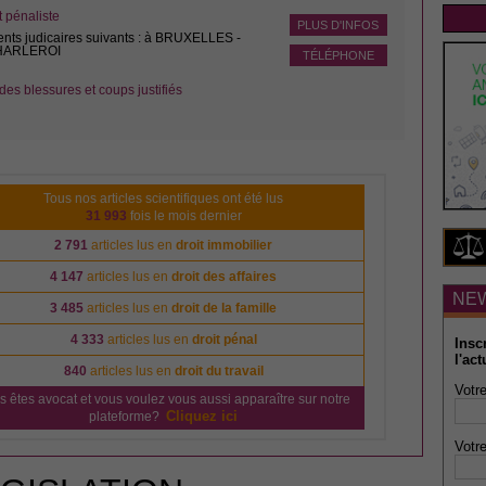
pénaliste
PLUS D'INFOS
ents judicaires suivants : à BRUXELLES -
CHARLEROI
TÉLÉPHONE
des blessures et coups justifiés
Tous nos articles scientifiques ont été lus
31 993
fois le mois dernier
2 791
articles lus en
droit immobilier
4 147
articles lus en
droit des affaires
NE
3 485
articles lus en
droit de la famille
4 333
articles lus en
droit pénal
Insc
l'act
840
articles lus en
droit du travail
Votre
s êtes avocat et vous voulez vous aussi apparaître sur notre
Cliquez ici
plateforme?
Votre