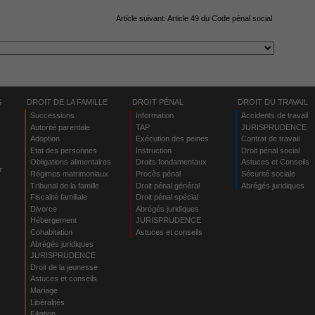
Article suivant:
Article 49 du Code pénal social
S
DROIT DE LA FAMILLE
DROIT PÉNAL
DROIT DU TRAVAIL
Successions
Information
Accidents de travail
Autorité parentale
TAP
JURISPRUDENCE
Adoption
Exécution des peines
Contrat de travail
Etat des personnes
Instruction
Droit pénal social
Obligations alimentaires
Droits fondamentaux
Astuces et Conseils
r
Régimes matrimoniaux
Procès pénal
Sécurité sociale
Tribunal de la famille
Droit pénal général
Abrégés juridiques
Fiscalité familiale
Droit pénal spécial
Divorce
Abrégés juridiques
Hébergement
JURISPRUDENCE
s
Cohabitation
Astuces et conseils
Abrégés juridiques
JURISPRUDENCE
Droit de la jeunesse
Astuces et conseils
Mariage
Libéralités
Filiation