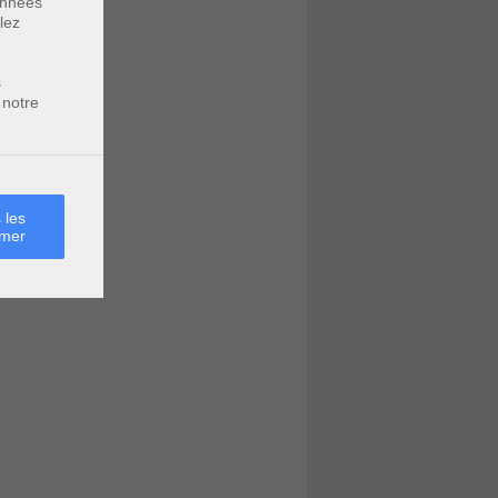
données
lez
s
 notre
 les
rmer