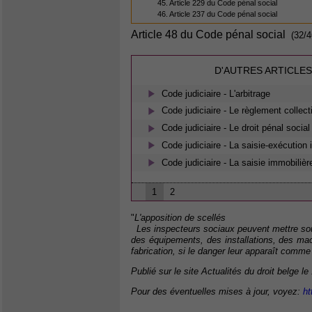
45. Article 229 du Code pénal social
46. Article 237 du Code pénal social
Article 48 du Code pénal social
(32/4
D'AUTRES ARTICLES
Code judiciaire - L'arbitrage
Code judiciaire - Le règlement collect
Code judiciaire - Le droit pénal social
Code judiciaire - La saisie-exécution
Code judiciaire - La saisie immobilièr
1
2
"
L'apposition de scellés
Les inspecteurs sociaux peuvent mettre sous 
des équipements, des installations, des mac
fabrication, si le danger leur apparaît comm
Publié sur le site Actualités du droit belge le
Pour des éventuelles mises à jour, voyez:
ht