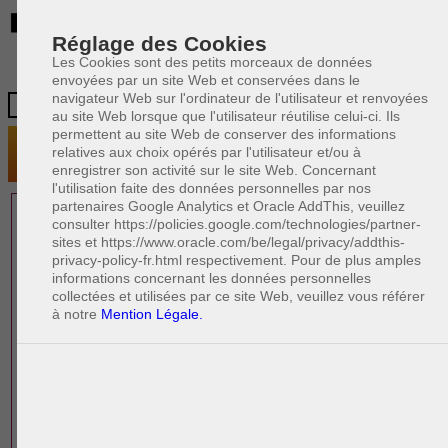
BE
Réglage des Cookies
Les Cookies sont des petits morceaux de données
envoyées par un site Web et conservées dans le
navigateur Web sur l'ordinateur de l'utilisateur et renvoyées
au site Web lorsque que l'utilisateur réutilise celui-ci. Ils
permettent au site Web de conserver des informations
relatives aux choix opérés par l'utilisateur et/ou à
enregistrer son activité sur le site Web. Concernant
l'utilisation faite des données personnelles par nos
partenaires Google Analytics et Oracle AddThis, veuillez
1 AVOCAT(S)
consulter https://policies.google.com/technologies/partner-
sites et https://www.oracle.com/be/legal/privacy/addthis-
EXPÉRIMENTÉ(S)
privacy-policy-fr.html respectivement. Pour de plus amples
PRÈS DE CHEZ VOUS
informations concernant les données personnelles
collectées et utilisées par ce site Web, veuillez vous référer
à notre
Mention Légale.
PAOLO CRISCENZO
Avocat pénaliste
Plaide dans les arrondissements judicaires
suivants : à BRUXELLES - NAMUR -LIEGE
- MONS - CHARLEROI
DERNIÈRE PUBLICATION
Code pénal - De l'homicide, des blessures
R
F
et coups justifiés