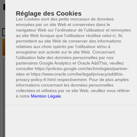
BE
Réglage des Cookies
Les Cookies sont des petits morceaux de données
envoyées par un site Web et conservées dans le
navigateur Web sur l'ordinateur de l'utilisateur et renvoyées
au site Web lorsque que l'utilisateur réutilise celui-ci. Ils
permettent au site Web de conserver des informations
relatives aux choix opérés par l'utilisateur et/ou à
enregistrer son activité sur le site Web. Concernant
l'utilisation faite des données personnelles par nos
partenaires Google Analytics et Oracle AddThis, veuillez
1 AVOCAT(S)
consulter https://policies.google.com/technologies/partner-
sites et https://www.oracle.com/be/legal/privacy/addthis-
EXPÉRIMENTÉ(S)
privacy-policy-fr.html respectivement. Pour de plus amples
PRÈS DE CHEZ VOUS
informations concernant les données personnelles
collectées et utilisées par ce site Web, veuillez vous référer
à notre
Mention Légale.
PAOLO CRISCENZO
Avocat pénaliste
Plaide dans les arrondissements judicaires
suivants : à BRUXELLES - NAMUR -LIEGE
- MONS - CHARLEROI
DERNIÈRE PUBLICATION
Code pénal - De l'homicide, des blessures
R
F
et coups justifiés