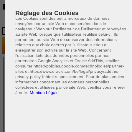
BE
Réglage des Cookies
Les Cookies sont des petits morceaux de données
envoyées par un site Web et conservées dans le
navigateur Web sur l'ordinateur de l'utilisateur et renvoyées
au site Web lorsque que l'utilisateur réutilise celui-ci. Ils
permettent au site Web de conserver des informations
relatives aux choix opérés par l'utilisateur et/ou à
enregistrer son activité sur le site Web. Concernant
l'utilisation faite des données personnelles par nos
partenaires Google Analytics et Oracle AddThis, veuillez
1 AVOCAT(S)
consulter https://policies.google.com/technologies/partner-
sites et https://www.oracle.com/be/legal/privacy/addthis-
EXPÉRIMENTÉ(S)
privacy-policy-fr.html respectivement. Pour de plus amples
EN DROIT DES AFFAIRES
informations concernant les données personnelles
collectées et utilisées par ce site Web, veuillez vous référer
à notre
Mention Légale.
PAOLO CRISCENZO
Avocat pénaliste
Plaide dans les arrondissements judicaires
suivants : à BRUXELLES - NAMUR -LIEGE
- MONS - CHARLEROI
DERNIÈRE PUBLICATION
Code pénal - De l'homicide, des blessures
R
F
et coups justifiés
R
F