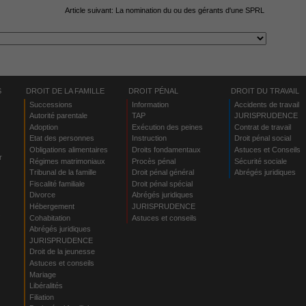
Article suivant:
La nomination du ou des gérants d'une SPRL
S
DROIT DE LA FAMILLE
DROIT PÉNAL
DROIT DU TRAVAIL
Successions
Information
Accidents de travail
Autorité parentale
TAP
JURISPRUDENCE
Adoption
Exécution des peines
Contrat de travail
Etat des personnes
Instruction
Droit pénal social
Obligations alimentaires
Droits fondamentaux
Astuces et Conseils
r
Régimes matrimoniaux
Procès pénal
Sécurité sociale
Tribunal de la famille
Droit pénal général
Abrégés juridiques
Fiscalité familiale
Droit pénal spécial
Divorce
Abrégés juridiques
Hébergement
JURISPRUDENCE
s
Cohabitation
Astuces et conseils
Abrégés juridiques
JURISPRUDENCE
Droit de la jeunesse
Astuces et conseils
Mariage
Libéralités
Filiation