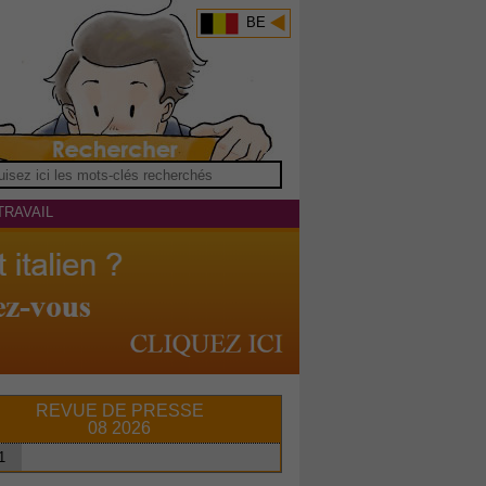
BE
TRAVAIL
REVUE DE PRESSE
08 2026
1