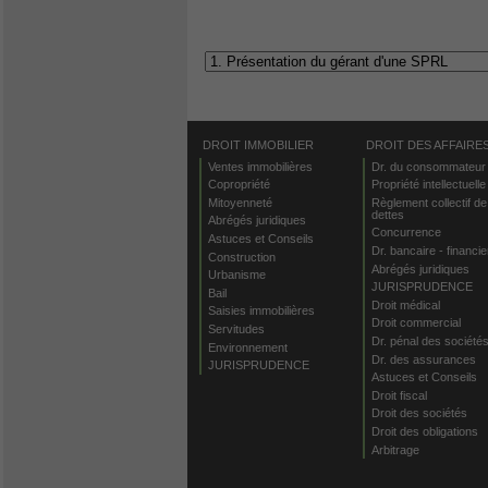
DROIT IMMOBILIER
DROIT DES AFFAIRE
Ventes immobilières
Dr. du consommateur
Copropriété
Propriété intellectuelle
Mitoyenneté
Règlement collectif de
dettes
Abrégés juridiques
Concurrence
Astuces et Conseils
Dr. bancaire - financie
Construction
Abrégés juridiques
Urbanisme
JURISPRUDENCE
Bail
Droit médical
Saisies immobilières
Droit commercial
Servitudes
Dr. pénal des société
Environnement
Dr. des assurances
JURISPRUDENCE
Astuces et Conseils
Droit fiscal
Droit des sociétés
Droit des obligations
Arbitrage