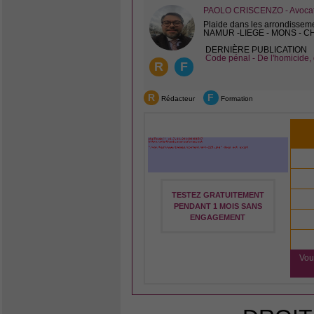
PAOLO CRISCENZO - Avocat 
Plaide dans les arrondissem
NAMUR -LIEGE - MONS - 
DERNIÈRE PUBLICATION
Code pénal - De l'homicide, 
R
F
R
F
Rédacteur
Formation
TESTEZ GRATUITEMENT
PENDANT 1 MOIS SANS
ENGAGEMENT
Vou