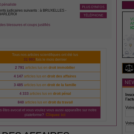
pénaliste
PLUS D'INFOS
ents judicaires suivants : à BRUXELLES -
CHARLEROI
TÉLÉPHONE
des blessures et coups justifiés
Tous nos articles scientifiques ont été lus
31 993
fois le mois dernier
2 791
articles lus en
droit immobilier
4 147
articles lus en
droit des affaires
NE
3 485
articles lus en
droit de la famille
4 333
articles lus en
droit pénal
Insc
l'act
840
articles lus en
droit du travail
Votre
s êtes avocat et vous voulez vous aussi apparaître sur notre
Cliquez ici
plateforme?
Votre