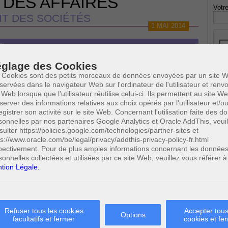
 DES AFFAIRES
Votre
IT DES SOCIÉTÉS
1 MAI 2014
ÉRANT D’UNE SPRL
glage des Cookies
 Cookies sont des petits morceaux de données envoyées par un site W
servées dans le navigateur Web sur l'ordinateur de l'utilisateur et ren
* Ne
 Web lorsque que l'utilisateur réutilise celui-ci. Ils permettent au site W
publi
RL
server des informations relatives aux choix opérés par l'utilisateur et/o
egistrer son activité sur le site Web. Concernant l'utilisation faite des 
e SPRL
sonnelles par nos partenaires Google Analytics et Oracle AddThis, veuil
sulter https://policies.google.com/technologies/partner-sites et
Profe
ps://www.oracle.com/be/legal/privacy/addthis-privacy-policy-fr.html
0
1/5)
Cette page a été vue
fois
A
pectivement. Pour de plus amples informations concernant les donnée
0
dont
le mois dernier.
N
sonnelles collectées et utilisées par ce site Web, veuillez vous référer à
A
tion Légale.
A
 SUSCEPTIBLES DE VOUS INTERESSER:
C
ales
H
M
Refuser tous les cookies
Accepter tous
Options
facultatifs et fermer
cookies et fe