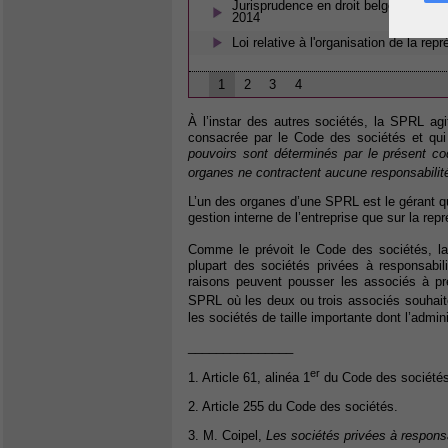
Jurisprudence en droit belge - Droit d
2014
Loi relative à l'organisation de la re
1
2
3
4
À l’instar des autres sociétés, la SPRL agi
consacrée par le Code des sociétés et qui
pouvoirs sont déterminés par le présent co
organes ne contractent aucune responsabilit
L’un des organes d’une SPRL est le gérant qu
gestion interne de l’entreprise que sur la repr
Comme le prévoit le Code des sociétés, l
plupart des sociétés privées à responsabil
raisons peuvent pousser les associés à pré
SPRL où les deux ou trois associés souhaite
les sociétés de taille importante dont l’admin
_______________
er
1. Article 61, alinéa 1
du Code des sociétés
2. Article 255 du Code des sociétés.
3. M. Coipel,
Les sociétés privées à responsa