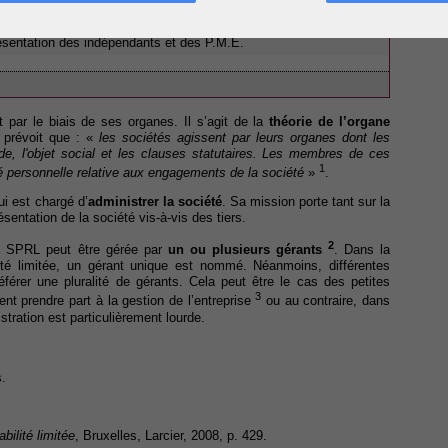
es affaires – Faillite - Cour de cassation : Décision du 28 mars
présentation des indépendants et des P.M.E.
t par le biais de ses organes. Il s’agit de la
théorie de l’organe
 prévoit que : «
les sociétés agissent par leurs organes dont les
de, l'objet social et les clauses statutaires. Les membres de ces
1
é personnelle relative aux engagements de la société
»
.
i est chargé d’
administrer la société
. Sa mission porte tant sur la
ésentation de la société vis-à-vis des tiers.
2
a SPRL peut être gérée par
un ou plusieurs gérants
. Dans la
ité limitée, un gérant unique est nommé. Néanmoins, différentes
férer une pluralité de gérants. Cela peut être le cas des petites
3
nt prendre part à la gestion de l’entreprise
ou au contraire, dans
istration est particulièrement lourde.
.
bilité limitée
, Bruxelles, Larcier, 2008, p. 429.