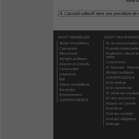
Article s
DROIT IMMOBILIER
DROIT DES AFFAIRE
Ventes immobilières
Dr. du consommateur
Copropriété
Propriété intellectuelle
Mitoyenneté
Règlement collectif de
dettes
Abrégés juridiques
Concurrence
Astuces et Conseils
Dr. bancaire - financie
Construction
Abrégés juridiques
Urbanisme
JURISPRUDENCE
Bail
Droit médical
Saisies immobilières
Droit commercial
Servitudes
Dr. pénal des société
Environnement
Dr. des assurances
JURISPRUDENCE
Astuces et Conseils
Droit fiscal
Droit des sociétés
Droit des obligations
Arbitrage