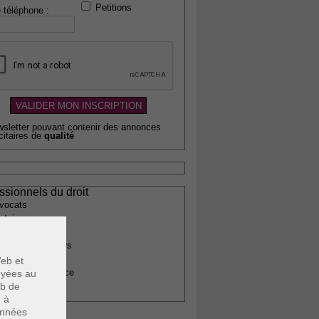
Petitions
 téléphone :
wsletter pouvant contenir des annonces
citaires de
qualité
ssionnels du droit
vocats
otaires
rchitectes
gents immobiliers
omptables
eb et
uissiers de justice
voyées au
eb de
édecins
u à
données