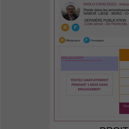
PAOLO CRISCENZO - Avocat 
Plaide dans les arrondissem
NAMUR -LIEGE - MONS - 
DERNIÈRE PUBLICATION
Code pénal - De l'homicide, 
R
F
R
F
Rédacteur
Formation
TESTEZ GRATUITEMENT
PENDANT 1 MOIS SANS
ENGAGEMENT
Vou