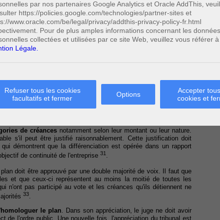
es affaires – Faillite - Cour de cassation : Décision du 28 mars
sonnelles par nos partenaires Google Analytics et Oracle AddThis, veuil
sulter https://policies.google.com/technologies/partner-sites et
présentation des indépendants et des P.M.E.
ps://www.oracle.com/be/legal/privacy/addthis-privacy-policy-fr.html
pectivement. Pour de plus amples informations concernant les donnée
sonnelles collectées et utilisées par ce site Web, veuillez vous référer à
tion Légale.
nclu comme un contrat, l'accord collectif s'obtient par un
vote des
soumis par le débiteur. Bien sûr, le débiteur procèdera à quelques
fin d'anticiper au mieux le vote des créanciers.
29
criptive et une prescriptive
. La première fait référence à l'état de
Refuser tous les cookies
Accepter tous
Options
 ainsi que la façon selon laquelle le débiteur compte rétablir la
facultatifs et fermer
cookies et fe
criptive contient les mesures qui permettront de désintéresser les
e prévus des délais de paiement, la réduction du montant ou des
30
conversion de dettes en actions ou parts de société
. Le plan peut
égories de créances
notamment selon leur montant ou leur nature.
le s'il peut être justifié raisonnablement. Cette justification doit
s qui démontrent que la différenciation est opérée dans un rapport
31
objectif de continuité de l'entreprise
.
e plan doit être approuvé par une double majorité de voix. Il faut que
bles et que ceux-ci représentent au moins la moitié de toutes les
i n'ont pas participé au vote et les créances qu'ils détiennent ne
33
ajorités
.
'
homologuer le plan
. Dans son appréciation, le juge ne doit avoir
 de l'ordre public. Une nouvelle fois, l'appréciation du tribunal est