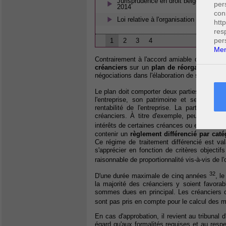
Jurisprudence en droit belge - Droit d
per
2014
con
Loi relative à l'organisation de la re
htt
res
per
1
2
3
4
Men
Contrairement à l'accord amiable qui est co
créanciers
sur un
plan de réorganisation
négociations dans l'élaboration de son plan a
Le plan doit comporter deux parties, une des
l'entreprise, son patrimoine et ses dettes
rentabilité de l'entreprise. La partie pres
créanciers. À titre d'exemple, peuvent êtr
intérêts de certaines créances ou encore la 
contenir un
règlement différencié par cat
Ce régime de traitement différencié est valab
s'apprécier en fonction de critères objectif
raisonnable de proportionnalité vis-à-vis de l'
32
D'une durée maximale de cinq années
, l
la majorité des créanciers y soient favora
sommes dues en principal. Les créanciers qu
sont pas pris en compte pour le calcul des m
En cas d'approbation, il revient au tribunal d
égard qu'aux formalités requises et au respect