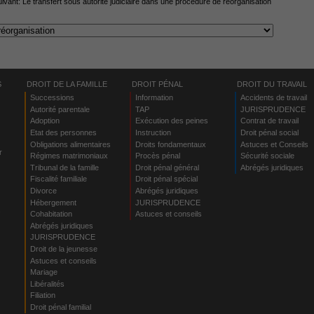
uivant:
Le transfert sous autorité judiciaire dans une procédure de réorganisation
S
DROIT DE LA FAMILLE
DROIT PÉNAL
DROIT DU TRAVAIL
Successions
Information
Accidents de travail
Autorité parentale
TAP
JURISPRUDENCE
Adoption
Exécution des peines
Contrat de travail
Etat des personnes
Instruction
Droit pénal social
Obligations alimentaires
Droits fondamentaux
Astuces et Conseils
r
Régimes matrimoniaux
Procès pénal
Sécurité sociale
Tribunal de la famille
Droit pénal général
Abrégés juridiques
Fiscalité familiale
Droit pénal spécial
Divorce
Abrégés juridiques
Hébergement
JURISPRUDENCE
s
Cohabitation
Astuces et conseils
Abrégés juridiques
JURISPRUDENCE
Droit de la jeunesse
Astuces et conseils
Mariage
Libéralités
Filiation
Droit pénal familial