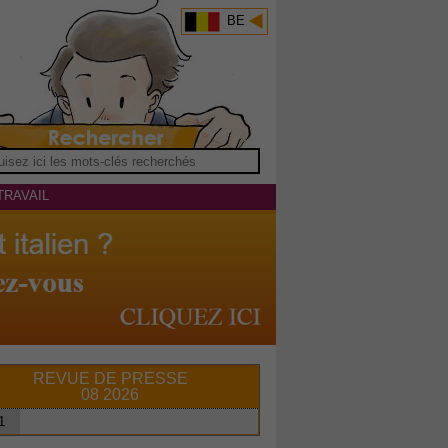
BE
TRAVAIL
REVUE DE PRESSE
08 2026
1