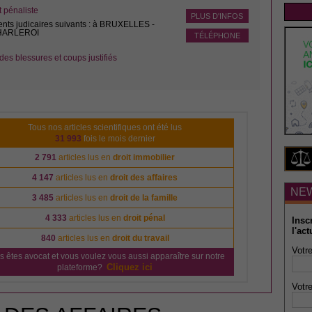
pénaliste
PLUS D'INFOS
ents judicaires suivants : à BRUXELLES -
CHARLEROI
TÉLÉPHONE
des blessures et coups justifiés
Tous nos articles scientifiques ont été lus
31 993
fois le mois dernier
2 791
articles lus en
droit immobilier
4 147
articles lus en
droit des affaires
NE
3 485
articles lus en
droit de la famille
4 333
articles lus en
droit pénal
Insc
l'act
840
articles lus en
droit du travail
Votre
s êtes avocat et vous voulez vous aussi apparaître sur notre
Cliquez ici
plateforme?
Votre