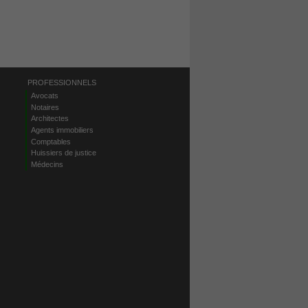
PROFESSIONNELS
Avocats
Notaires
Architectes
Agents immobiliers
Comptables
Huissiers de justice
Médecins