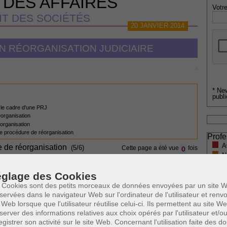
 DES AFFAIRES
Votre
IT DES SOCIÉTÉS
20 JANVIER 2014
N RÉORGANISATION JUDICIAIRE
* Ne
publi
 le cadre d'une PRJ
organisation
éorganisation
une procédure de réorganisation
Profe
A
e de réorganisation
0
(5/6)
Cette page a été vue
fois
N
A
 SUSCEPTIBLES DE VOUS INTERESSER:
glage des Cookies
A
C
 Cookies sont des petits morceaux de données envoyées par un site W
ales
H
servées dans le navigateur Web sur l'ordinateur de l'utilisateur et ren
 Web lorsque que l'utilisateur réutilise celui-ci. Ils permettent au site W
M
server des informations relatives aux choix opérés par l'utilisateur et/o
egistrer son activité sur le site Web. Concernant l'utilisation faite des 