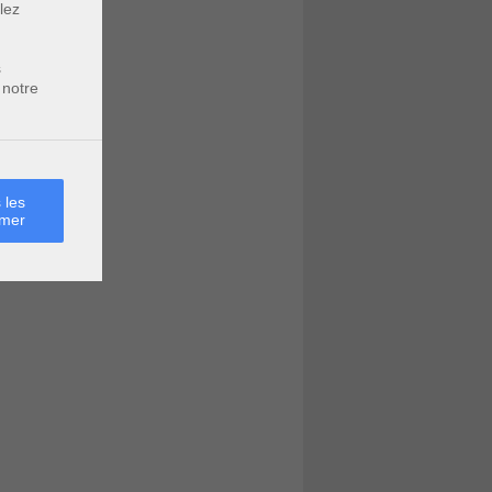
lez
s
 notre
 les
rmer