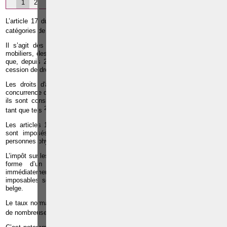
1
2
3
4
5
6
7
L’article 17 du Code d’impôt sur les revenus (C.I.R.) prévoit cinq sous-
1
catégories de revenus imposables à l’impôt sur les revenus mobiliers
.
Il s’agit des dividendes, des intérêts, des revenus locatifs de biens
mobiliers, des revenus de certaines rentes viagères ou temporaires ainsi
que, depuis 2008, des revenus qui résultent de la concession et de la
cession de droits d’auteur et de droits voisins.
Les droits d'auteur sont considérés comme des revenus mobiliers à
concurrence de la première tranche de 56.450 euros. Au-delà de ce seuil,
ils sont considérés comme des revenus professionnels et imposés en
2
tant que tels
.
Les articles 171 et 269 du C.I.R. prévoient que les revenus mobiliers
sont imposés à un taux distinct du taux progressif de l’impôt des
personnes physiques.
L’impôt sur les revenus mobiliers est, par ailleurs, souvent perçu sous la
forme d’un précompte mobilier. Le précompte va donc être
immédiatement retenu et versé à l’Etat, au moment où les revenus
imposables sont payés par le débiteur ou par un intermédiaire financier
belge.
Le taux normal de précompte mobilier est fixé à 25%, il existe toutefois
3
de nombreuses exceptions
.