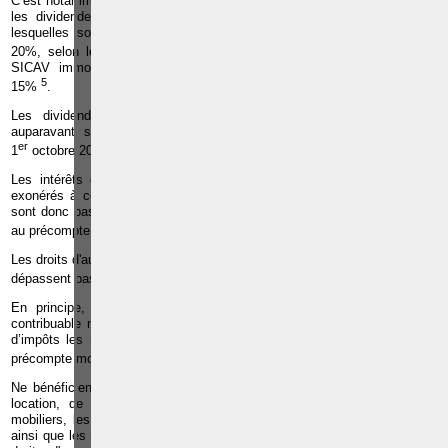
C’est notamment le cas de certaines catégories de dividendes telles que
les dividendes sur actions émises par des petites sociétés (P.M.E),
lesquelles sont soumises au précompte mobilier au taux de 15% ou
4
20%, selon le moment où la distribution a lieu
. Les dividendes sur
SICAV immobilières résidentielles sont également taxés au taux de
5
15%
.
Les dividendes de liquidation des sociétés (bonis de liquidation),
auparavant soumis à un taux préférentiel de 10%, sont depuis le
er
6
1
octobre 2014 soumis au taux normal de 25%
.
Les intérêts des livrets d'épargne des particuliers sont, quant à eux,
exonérés à concurrence de la première tranche de 1.880 euros. Ils ne
sont donc pas taxables. Au-delà de ce seuil, ils sont cependant soumis
7
au précompte mobilier au taux de 15 %
.
Les droits d'auteur sont également soumis aux taux de 15% tant qu’ils ne
8
dépassent pas la première tranche de 56.450 euros
.
En principe, le paiement du précompte mobilier est libératoire : le
contribuable n’est pas tenu de mentionner dans sa déclaration annuelle
d’impôts les revenus des capitaux et biens mobiliers pour lesquels un
9
précompte mobilier a été réellement retenu
.
Ne bénéficient toutefois pas de cet effet libératoire : les revenus de la
location, de l'affermage, de l'usage ou de la concession de biens
mobiliers, les revenus compris dans les rentes viagères ou temporaires
ainsi que les revenus qui résultent de la cession ou de la concession de