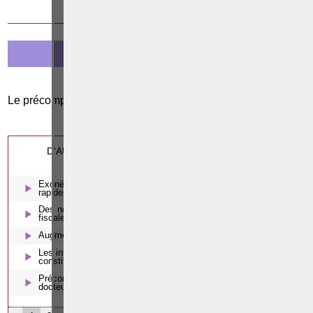
13 SEPTEMBRE 2016
LE PRÉCOMPTE MOBILIER
Le précompte mobilier
0
Cette page a été vue
fois
0
dont
le mois dernier.
D'AUTRES ARTICLES SUSCEPTIBLES DE VOUS
INTERESSER:
Exonération de l’impôt de donation sur les « donations
rapides » en région flamande
Des nouvelles mesures de lutte contre la fraude et l’évasion
fiscale en matière de précompte mobilier
Augmentation virtuelle du revenu cadastral
Les intérêts de retard en matière fiscale – Cour
constitutionnelle
Précompte immobilier en Région wallonne : quoi de neuf
docteur ?