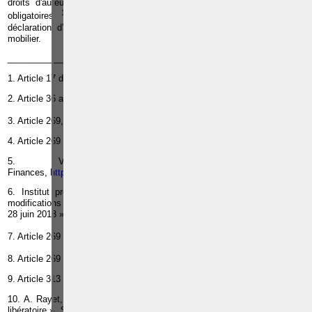
droits d'auteur et de droits voisins ainsi que des licences légales et
10
obligatoires
. Ces revenus doivent donc être déclarés dans la
déclaration d’impôts bien qu’ils aient déjà fait l’objet d’un précompte
mobilier.
_________________
1. Article 17 du C.I.R. 92
2. Article 36 al. 2 du C.I.R.
er
3. Article 269, §1
, 1° du C.I.R.
4. Article 269 §2 du C.I.R.
5. Voyez le site du SPF
Finances,
http://finances.belgium.be/fr/particuliers/declaration_impot/rev
6. Institut professionnel des comptables et fiscaliste agrées, « Les
modifications apportées au précompte mobilier par la loi programme du
28 juin 2013 »,
Pacioli,
n° 368, 2 au 15 septembre 2013, p. 1.
er
7. Article 269 §1
, 2° du C.I.R.
er
8. Article 269 §1
, 4° du C.I.R.
9. Article 313 du C.I.R.
10. A. Rayet, « Le précompte mobilier sur les droits d'auteur n'est plus
libératoire »,
Sem. Fis,
2012/21, p.4.