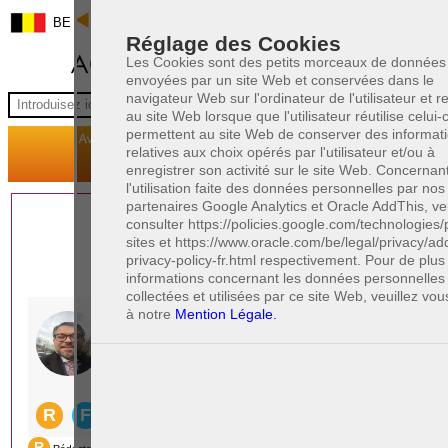
BE
Réglage des Cookies
Les Cookies sont des petits morceaux de données
envoyées par un site Web et conservées dans le
navigateur Web sur l'ordinateur de l'utilisateur et 
au site Web lorsque que l'utilisateur réutilise celui-ci
permettent au site Web de conserver des informat
relatives aux choix opérés par l'utilisateur et/ou à
enregistrer son activité sur le site Web. Concernan
l'utilisation faite des données personnelles par nos
partenaires Google Analytics et Oracle AddThis, veu
1 AVOCAT(S)
consulter https://policies.google.com/technologies/
sites et https://www.oracle.com/be/legal/privacy/add
EXPÉRIMENTÉ(S)
privacy-policy-fr.html respectivement. Pour de plu
EN DROIT DES AFFAIRES
informations concernant les données personnelles
collectées et utilisées par ce site Web, veuillez vou
à notre
Mention Légale.
PAOLO CRISCENZO
Avocat pénaliste
Plaide dans les arrondissements judicaires
suivants : à BRUXELLES - NAMUR -LIEGE
- MONS - CHARLEROI
DERNIÈRE PUBLICATION
Code pénal - De l'homicide, des blessures
R
F
et coups justifiés
R
F