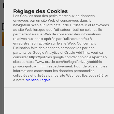
BE
Réglage des Cookies
Les Cookies sont des petits morceaux de données
envoyées par un site Web et conservées dans le
navigateur Web sur l'ordinateur de l'utilisateur et renvoyées
au site Web lorsque que l'utilisateur réutilise celui-ci. Ils
permettent au site Web de conserver des informations
relatives aux choix opérés par l'utilisateur et/ou à
enregistrer son activité sur le site Web. Concernant
l'utilisation faite des données personnelles par nos
partenaires Google Analytics et Oracle AddThis, veuillez
1 AVOCAT(S)
consulter https://policies.google.com/technologies/partner-
sites et https://www.oracle.com/be/legal/privacy/addthis-
EXPÉRIMENTÉ(S)
privacy-policy-fr.html respectivement. Pour de plus amples
EN DROIT DES AFFAIRES
informations concernant les données personnelles
collectées et utilisées par ce site Web, veuillez vous référer
à notre
Mention Légale.
PAOLO CRISCENZO
Avocat pénaliste
Plaide dans les arrondissements judicaires
suivants : à BRUXELLES - NAMUR -LIEGE
- MONS - CHARLEROI
DERNIÈRE PUBLICATION
Code pénal - De l'homicide, des blessures
R
F
et coups justifiés
R
F