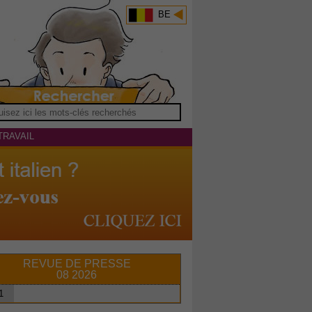
BE
TRAVAIL
REVUE DE PRESSE
08 2026
1