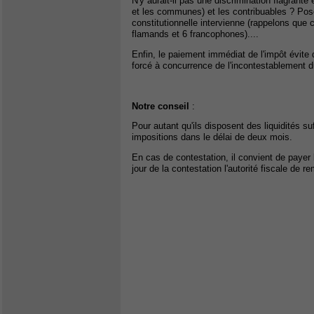
N'y aurait-il pas une discrimination flagrante
et les communes) et les contribuables ? Pose
constitutionnelle intervienne (rappelons que
flamands et 6 francophones)....
Enfin, le paiement immédiat de l'impôt évite
forcé à concurrence de l'incontestablement d
Notre conseil
:
Pour autant qu'ils disposent des liquidités s
impositions dans le délai de deux mois.
En cas de contestation, il convient de payer
jour de la contestation l'autorité fiscale de r