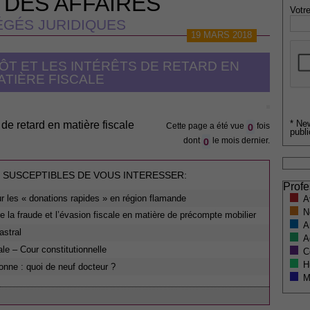
 DES AFFAIRES
Votre
GÉS JURIDIQUES
19 MARS 2018
PÔT ET LES INTÉRÊTS DE RETARD EN
ATIÈRE FISCALE
* Ne
 de retard en matière fiscale
0
Cette page a été vue
fois
publi
0
dont
le mois dernier.
 SUSCEPTIBLES DE VOUS INTERESSER:
Profe
ur les « donations rapides » en région flamande
A
N
 la fraude et l’évasion fiscale en matière de précompte mobilier
A
astral
A
ale – Cour constitutionnelle
C
H
nne : quoi de neuf docteur ?
M