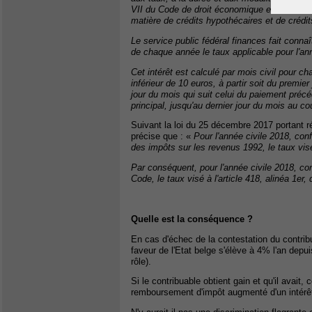
VII du Code de droit économique et à la fixat
matière de crédits hypothécaires et de crédi
Le service public fédéral finances fait connaî
de chaque année le taux applicable pour l'anné
Cet intérêt est calculé par mois civil pour c
inférieur de 10 euros, à partir soit du premier
jour du mois qui suit celui du paiement préc
principal, jusqu'au dernier jour du mois au co
Suivant la loi du 25 décembre 2017 portant ré
précise que : «
Pour l'année civile 2018, con
des impôts sur les revenus 1992, le taux visé
Par conséquent, pour l'année civile 2018, co
Code, le taux visé à l'article 418, alinéa 1e
Quelle est la conséquence ?
En cas d'échec de la contestation du contribu
faveur de l'Etat belge s'élève à 4% l'an depu
rôle).
Si le contribuable obtient gain et qu'il avait,
remboursement d'impôt augmenté d'un intérêt 