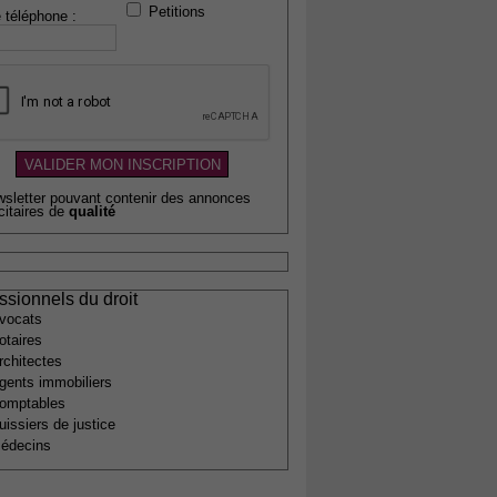
Petitions
 téléphone :
wsletter pouvant contenir des annonces
citaires de
qualité
ssionnels du droit
vocats
otaires
rchitectes
gents immobiliers
omptables
uissiers de justice
édecins