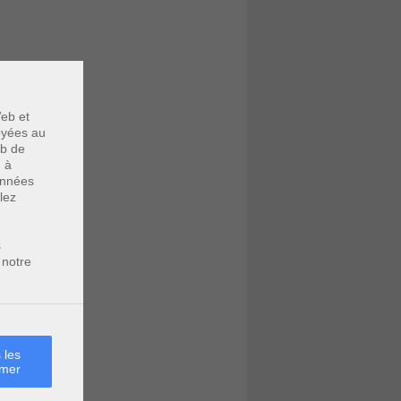
eb et
voyées au
eb de
u à
données
lez
s
 notre
 les
rmer