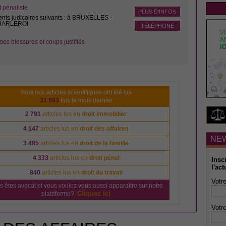
pénaliste
PLUS D'INFOS
ents judicaires suivants : à BRUXELLES -
CHARLEROI
TÉLÉPHONE
des blessures et coups justifiés
Tous nos articles scientifiques ont été lus
31 993
fois le mois dernier
2 791
articles lus en
droit immobilier
4 147
articles lus en
droit des affaires
NE
3 485
articles lus en
droit de la famille
4 333
articles lus en
droit pénal
Insc
l'act
840
articles lus en
droit du travail
Votre
s êtes avocat et vous voulez vous aussi apparaître sur notre
Cliquez ici
plateforme?
Votre