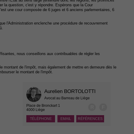
 entre l'Etat au sens large (entendre donc les régions, les provinces
r la question, c'est y répondre. Espérons que la Cour
 c'est une cour composée de 6 juges et 6 anciens parlementaires, 6
 que l'Administration enclenche une procédure de recouvrement
û.
uffisantes, nous conseillons aux contribuables de régler les
 le montant de l'impôt, mais également de mettre en demeure dès le
embourser le montant de l'impôt.
Aurelien BORTOLOTTI
Avocat au Barreau de Liège
Place de Bronckart 1
R
F
4000 Liège
TÉLÉPHONE
EMAIL
RÉFÉRENCES