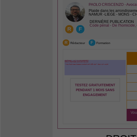
PAOLO CRISCENZO - Avocat 
Plaide dans les arrondissem
NAMUR -LIEGE - MONS - 
DERNIÈRE PUBLICATION
Code pénal - De l'homicide, 
R
F
R
F
Rédacteur
Formation
TESTEZ GRATUITEMENT
PENDANT 1 MOIS SANS
ENGAGEMENT
Vou