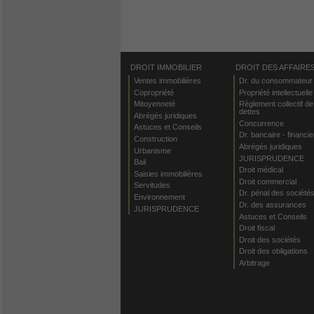
DROIT IMMOBILIER
DROIT DES AFFAIRE
Ventes immobilières
Dr. du consommateur
Copropriété
Propriété intellectuelle
Mitoyenneté
Règlement collectif de
dettes
Abrégés juridiques
Concurrence
Astuces et Conseils
Dr. bancaire - financie
Construction
Abrégés juridiques
Urbanisme
JURISPRUDENCE
Bail
Droit médical
Saisies immobilières
Droit commercial
Servitudes
Dr. pénal des société
Environnement
Dr. des assurances
JURISPRUDENCE
Astuces et Conseils
Droit fiscal
Droit des sociétés
Droit des obligations
Arbitrage