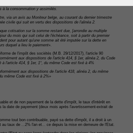
ion des indices de référence pour les taux d'intérêt variables en
ts à la consommation y assimilés.
tre, via un avis au Moniteur belge, au courant du dernier trimestre
e civile qui suit en vertu des dispositions de l'alinéa 2.
haque cotisation sur la somme restant due, [arrondie au multiple
 jour du mois qui suit celui de l'échéance, soit à partir du premier
édent pour autant qu'une somme ait été imputée sur la dette en
urs duquel a lieu le paiement
».
forme de l'impôt des sociétés (M.B. 29/12/2017), l'article 90
formément aux dispositions de l'article 414, § 1er, alinéa 2, du Code
 à l'article 414, § 1er, 1°, du même Code est fixé à 4%
nformément aux dispositions de l'article 418, alinéa 2, du même
r, du même Code est fixé à 2%»
able et de non payement de la dette d'impôt, le taux d'intérêt en
is la date de payement (deux mois après l'avertissement-extrait de
 comme tout bon contribuable, payé sa dette d'impôt, il a droit à un
au taux de ...2% l'an et... ce depuis la mise en demeure de l'Etat.