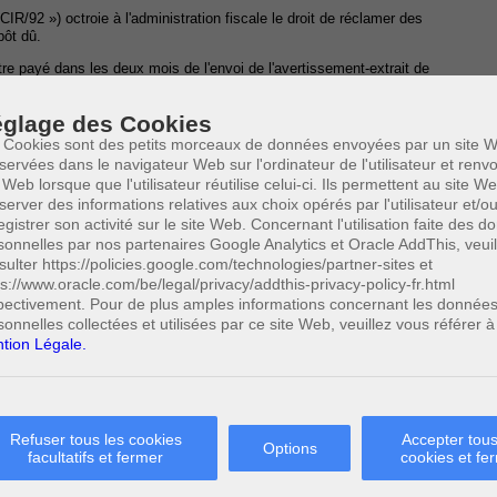
R/92 ») octroie à l'administration fiscale le droit de réclamer des
pôt dû.
être payé dans les deux mois de l'envoi de l'avertissement-extrait de
 de rôle conditionne la prise de cours des intérêts de retard à défaut
 mois.
glage des Cookies
n cas de remboursement d'impôts en faveur du contribuable, un
 Cookies sont des petits morceaux de données envoyées par un site W
t légal, calculé par mois civil.
servées dans le navigateur Web sur l'ordinateur de l'utilisateur et ren
 Web lorsque que l'utilisateur réutilise celui-ci. Ils permettent au site W
out intérêt à effectuer le règlement des sommes réclamées par
server des informations relatives aux choix opérés par l'utilisateur et/o
en cas de contestation.
egistrer son activité sur le site Web. Concernant l'utilisation faite des 
t droit à un remboursement de l'impôt, majoré des intérêts
sonnelles par nos partenaires Google Analytics et Oracle AddThis, veuil
pôt
sulter https://policies.google.com/technologies/partner-sites et
ps://www.oracle.com/be/legal/privacy/addthis-privacy-policy-fr.html
voir déjà réglé l'impôt lui évitait de devoir payer en complément des
pectivement. Pour de plus amples informations concernant les donnée
sonnelles collectées et utilisées par ce site Web, veuillez vous référer à
er
 Ainsi, l'article 414 du CIR/92 énonce à présent que : «
§ 1
. À
tion Légale.
x articles 412, 413 et 413/1, les sommes dues sont productives au
ux par dérogation à l'article 2, § 2, de la loi du 5 mai 1865 relative
e déterminé conformément à l'alinéa 2, calculé par mois civil.
nd à la moyenne des indices de référence relative aux obligations
Refuser tous les cookies
Accepter tous
et septembre de l'année précédant celle au cours de laquelle le taux
Options
facultatifs et fermer
cookies et fe
tre inférieur à 4%, ni supérieur à 10%. Ces indices sont publiés par
 l'article 8 de l'arrêté royal du 14 septembre 2016 relatif aux coûts,
boursement des contrats de crédit soumis à l'application du livre