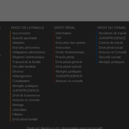
S
DROIT DE LA FAMILLE
DROIT PÉNAL
DROIT DU TRAVAIL
Successions
Information
Accidents de travail
Autorité parentale
TAP
JURISPRUDENCE
Adoption
Exécution des peines
Contrat de travail
Etat des personnes
Instruction
Droit pénal social
Obligations alimentaires
Droits fondamentaux
Astuces et Conseils
r
Régimes matrimoniaux
Procès pénal
Sécurité sociale
Tribunal de la famille
Droit pénal général
Abrégés juridiques
Fiscalité familiale
Droit pénal spécial
Divorce
Abrégés juridiques
Hébergement
JURISPRUDENCE
s
Cohabitation
Astuces et conseils
Abrégés juridiques
JURISPRUDENCE
Droit de la jeunesse
Astuces et conseils
Mariage
Libéralités
Filiation
Droit pénal familial
Droits et Libertés a.s.b.l. (Association sans but lucratif)