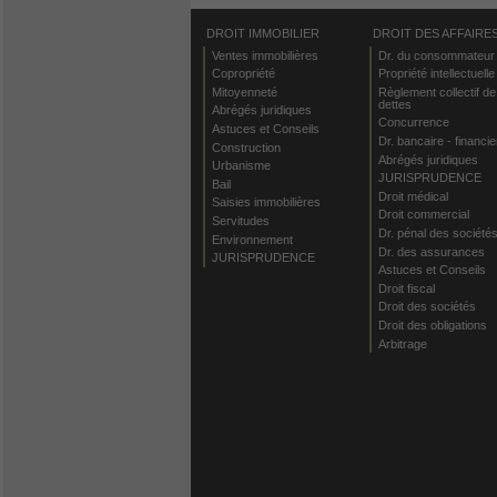
DROIT IMMOBILIER
DROIT DES AFFAIRE
Ventes immobilières
Dr. du consommateur
Copropriété
Propriété intellectuelle
Mitoyenneté
Règlement collectif de
dettes
Abrégés juridiques
Concurrence
Astuces et Conseils
Dr. bancaire - financie
Construction
Abrégés juridiques
Urbanisme
JURISPRUDENCE
Bail
Droit médical
Saisies immobilières
Droit commercial
Servitudes
Dr. pénal des société
Environnement
Dr. des assurances
JURISPRUDENCE
Astuces et Conseils
Droit fiscal
Droit des sociétés
Droit des obligations
Arbitrage