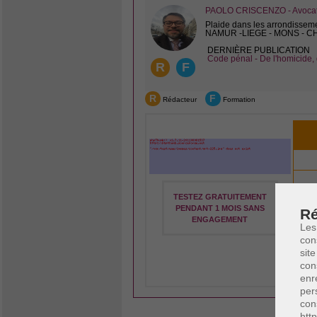
PAOLO CRISCENZO - Avocat 
Plaide dans les arrondissem
NAMUR -LIEGE - MONS - 
DERNIÈRE PUBLICATION
Code pénal - De l'homicide, 
R
F
R
F
Rédacteur
Formation
TESTEZ GRATUITEMENT
PENDANT 1 MOIS SANS
Ré
ENGAGEMENT
Les
con
site
Vou
con
enr
per
con
htt