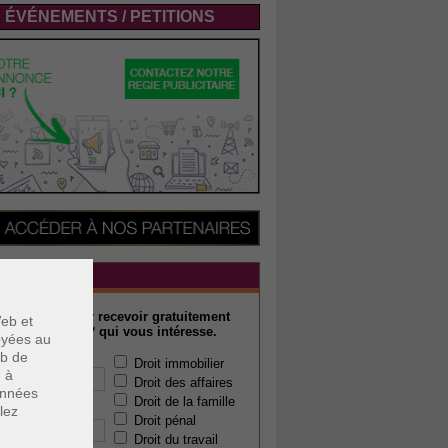
ÉVÉNEMENTS / PETITIONS
WSLETTER
rivez-vous pour recevoir gratuitement
eb et
ualité juridique* qui vous intéresse.
voyées au
eb de
 e-mail :
Droit immobilier
u à
Droit des affaires
données
Droit de la famille
lez
 code postal :
Droit pénal
Droit du travail