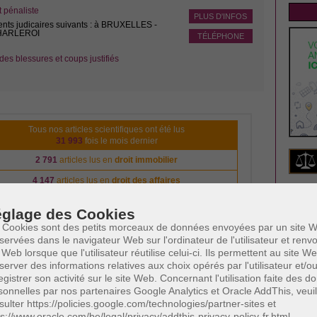
pénaliste
PLUS D'INFOS
ents judicaires suivants : à BRUXELLES -
CHARLEROI
TÉLÉPHONE
des blessures et coups justifiés
Tous nos articles scientifiques ont été lus
31 993
fois le mois dernier
2 791
articles lus en
droit immobilier
4 147
articles lus en
droit des affaires
NE
3 485
articles lus en
droit de la famille
glage des Cookies
4 333
articles lus en
droit pénal
Insc
 Cookies sont des petits morceaux de données envoyées par un site W
l'act
servées dans le navigateur Web sur l'ordinateur de l'utilisateur et ren
840
articles lus en
droit du travail
 Web lorsque que l'utilisateur réutilise celui-ci. Ils permettent au site W
Votre
s êtes avocat et vous voulez vous aussi apparaître sur notre
server des informations relatives aux choix opérés par l'utilisateur et/o
Cliquez ici
plateforme?
egistrer son activité sur le site Web. Concernant l'utilisation faite des 
sonnelles par nos partenaires Google Analytics et Oracle AddThis, veuil
Votre
sulter https://policies.google.com/technologies/partner-sites et
ps://www.oracle.com/be/legal/privacy/addthis-privacy-policy-fr.html