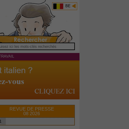
BE
TRAVAIL
REVUE DE PRESSE
08 2026
1