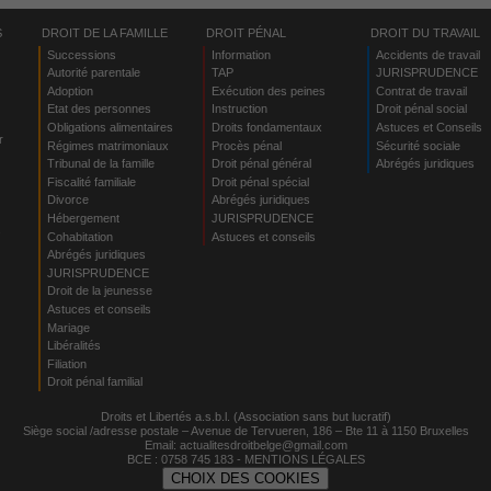
S
DROIT DE LA FAMILLE
DROIT PÉNAL
DROIT DU TRAVAIL
Successions
Information
Accidents de travail
Autorité parentale
TAP
JURISPRUDENCE
Adoption
Exécution des peines
Contrat de travail
Etat des personnes
Instruction
Droit pénal social
Obligations alimentaires
Droits fondamentaux
Astuces et Conseils
r
Régimes matrimoniaux
Procès pénal
Sécurité sociale
Tribunal de la famille
Droit pénal général
Abrégés juridiques
Fiscalité familiale
Droit pénal spécial
Divorce
Abrégés juridiques
Hébergement
JURISPRUDENCE
s
Cohabitation
Astuces et conseils
Abrégés juridiques
JURISPRUDENCE
Droit de la jeunesse
Astuces et conseils
Mariage
Libéralités
Filiation
Droit pénal familial
Droits et Libertés a.s.b.l. (Association sans but lucratif)
Siège social /adresse postale – Avenue de Tervueren, 186 – Bte 11 à 1150 Bruxelles
Email:
actualitesdroitbelge@gmail.com
BCE : 0758 745 183 -
MENTIONS LÉGALES
CHOIX DES COOKIES