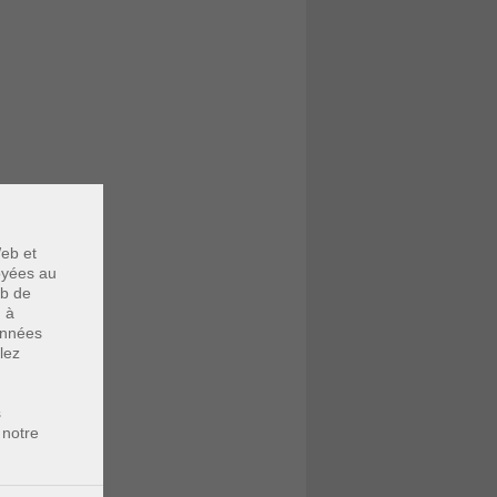
eb et
voyées au
eb de
u à
données
lez
s
 notre