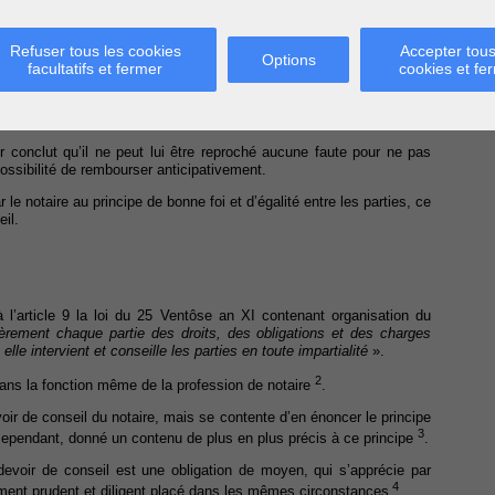
cevoir le même montant tous les mois pendant quinze ans, n’étant pas
laçant l’argent reçu en une fois.
Refuser tous les cookies
Accepter tous
Options
deurs, la Cour rappelle que le juste équilibre entre les parties doit
facultatifs et fermer
cookies et fe
La question qu’il convient dès lors de se poser est la suivante :
ils le prix exigé par les vendeurs selon les modalités prévues ? »
.
ner d’argument à ce sujet et déclare dès lors le moyen non-fondé.
r conclut qu’il ne peut lui être reproché aucune faute pour ne pas
mpossibilité de rembourser anticipativement.
 notaire au principe de bonne foi et d’égalité entre les parties, ce
il.
 l’article 9 la loi du 25 Ventôse an XI contenant organisation du
ièrement chaque partie des droits, des obligations et des charges
lle intervient et conseille les parties en toute impartialité
».
2
ans la fonction même de la profession de notaire
.
oir de conseil du notaire, mais se contente d’en énoncer le principe
3
, cependant, donné un contenu de plus en plus précis à ce principe
.
devoir de conseil est une obligation de moyen, qui s’apprécie par
4
ment prudent et diligent placé dans les mêmes circonstances
.