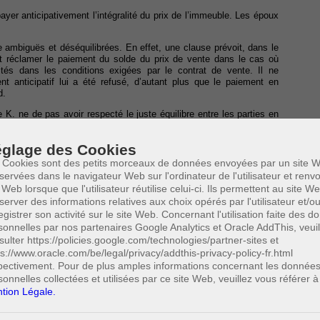
ayer anticipativement l’intégralité du prix de l’immeuble. Les époux
 ambiguës et déséquilibrées. En effet, une clause prévoit, dans le
t réclamer le paiement du solde du prix de vente dans le cas où
tés dans les conditions exigées par le contrat de vente. Il ne
 anticipatif lui a été refusé, d’autant plus que le paiement en
d.
 K. ne de pas avoir respecté le juste équilibre entre les parties en
glage des Cookies
 Cookies sont des petits morceaux de données envoyées par un site W
servées dans le navigateur Web sur l'ordinateur de l'utilisateur et ren
es obligations qui pèsent sur les deux parties. Même s’il est vrai
 Web lorsque que l'utilisateur réutilise celui-ci. Ils permettent au site W
t du solde du prix en cas de non-paiement des mensualités, cette
server des informations relatives aux choix opérés par l'utilisateur et/o
ution de l’acheteur et ne peut être exercé que dans un cas précis. De
egistrer son activité sur le site Web. Concernant l'utilisation faite des 
 également sanctionnées en cas de non-exécution de celles-ci. La
sonnelles par nos partenaires Google Analytics et Oracle AddThis, veuil
on de non-concurrence dont faisaient l’objet les vendeurs.
sulter https://policies.google.com/technologies/partner-sites et
ps://www.oracle.com/be/legal/privacy/addthis-privacy-policy-fr.html
ions conventionnelles des deux parties sont équilibrées dès lors que
tement du fonds de commerce, ainsi que de l’immeuble, alors que
pectivement. Pour de plus amples informations concernant les donnée
sonnelles collectées et utilisées par ce site Web, veuillez vous référer à
tion Légale.
ent en 185 mensualités n’était pas uniquement un avantage pour
urs qui se voyaient offrir une somme fixe tous les mois pendant
x de la vente en une seule fois, la Cour estime que les vendeurs