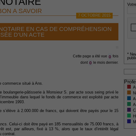
NOTAIRE
Votre
BON A SAVOIR
7 OCTOBRE 2015
 NOTAIRE EN CAS DE COMPRÉHENSION
ISÉE D'UN ACTE
* Ne
0
Cette page a été vue
fois
publi
0
dont
le mois dernier.
Profe
de commerce situé à Ans.
A
boulangerie-pâtisserie à Monsieur S. par acte sous seing privé le
N
l’immeuble dans lequel le fonds de commerce est exploité par acte
A
 décembre 1993.
A
C
 s’élève à 2.000.000 de francs, qui doivent être payés pour le 15
H
M
ancs. Celui-ci doit être payé en 185 mensualités de 75.000 francs, à
t est, par ailleurs, fixé à 13 %, alors que le taux d’intérêt légal
 contrat.