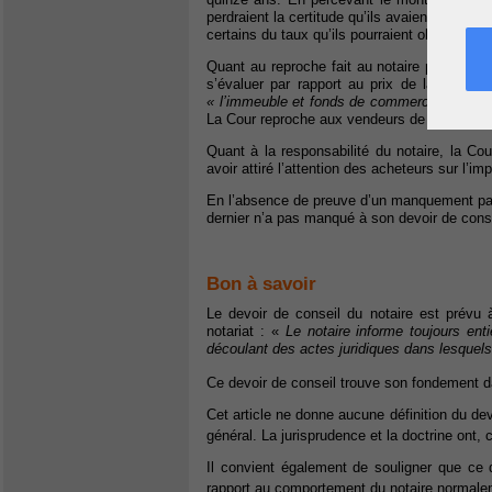
perdraient la certitude qu’ils avaient de re
certains du taux qu’ils pourraient obtenir en p
Quant au reproche fait au notaire par les ven
s’évaluer par rapport au prix de la vente. 
« l’immeuble et fonds de commerce valaient-
La Cour reproche aux vendeurs de ne pas don
Quant à la responsabilité du notaire, la Cou
avoir attiré l’attention des acheteurs sur l’i
En l’absence de preuve d’un manquement par le
dernier n’a pas manqué à son devoir de conse
Bon à savoir
Le devoir de conseil du notaire est prévu à
notariat : «
Le notaire informe toujours ent
découlant des actes juridiques dans lesquels e
Ce devoir de conseil trouve son fondement d
Cet article ne donne aucune définition du dev
général. La jurisprudence et la doctrine ont
Il convient également de souligner que ce 
rapport au comportement du notaire normale