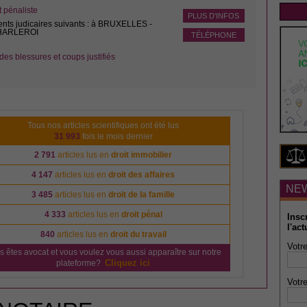
pénaliste
PLUS D'INFOS
ents judicaires suivants : à BRUXELLES -
CHARLEROI
TÉLÉPHONE
des blessures et coups justifiés
Tous nos articles scientifiques ont été lus
31 993
fois le mois dernier
2 791
articles lus en
droit immobilier
4 147
articles lus en
droit des affaires
NE
3 485
articles lus en
droit de la famille
4 333
articles lus en
droit pénal
Insc
l'act
840
articles lus en
droit du travail
Votre
s êtes avocat et vous voulez vous aussi apparaître sur notre
Cliquez ici
plateforme?
Votre