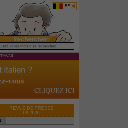
BE
TRAVAIL
REVUE DE PRESSE
08 2026
1