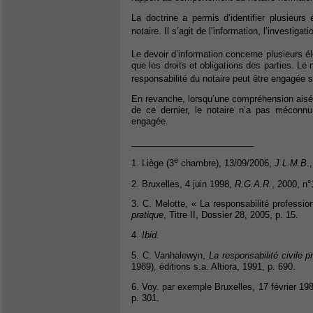
La doctrine a permis d’identifier plusieurs
notaire. Il s’agit de l’information, l’investigat
Le devoir d’information concerne plusieurs élé
que les droits et obligations des parties. Le 
responsabilité du notaire peut être engagée si
En revanche, lorsqu’une compréhension aisée d
de ce dernier, le notaire n’a pas méconnu
engagée.
_________________________
e
1. Liège (3
chambre), 13/09/2006,
J.L.M.B
.
2. Bruxelles, 4 juin 1998,
R.G.A.R.
, 2000, n°
3. C. Melotte, « La responsabilité professio
pratique
, Titre II, Dossier 28, 2005, p. 15.
4.
Ibid.
5. C. Vanhalewyn,
La responsabilité civile p
1989), éditions s.a. Altiora, 1991, p. 690.
6. Voy. par exemple Bruxelles, 17 février 19
p. 301.