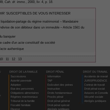
999,
Cah. dr. immo
., 2000, liv. 4, p. 18.
OIR' SUSCEPTIBLES DE VOUS INTERESSER
 liquidation-partage du régime matrimonial – Mandataire
 indivise de son débiteur dans un immeuble – Article 1561 du
du banquier
e cadre d'un acte constitutif de société
l'acte authentique
10
11
12
13
S
DROIT DE LA FAMILLE
DROIT PÉNAL
DROIT DU TRAVAIL
Successions
Information
Accidents de travail
Autorité parentale
TAP
JURISPRUDENCE
Adoption
Exécution des peines
Contrat de travail
Etat des personnes
Instruction
Droit pénal social
Obligations alimentaires
Droits fondamentaux
Astuces et Conseils
r
Régimes matrimoniaux
Procès pénal
Sécurité sociale
Tribunal de la famille
Droit pénal général
Abrégés juridiques
Fiscalité familiale
Droit pénal spécial
Divorce
Abrégés juridiques