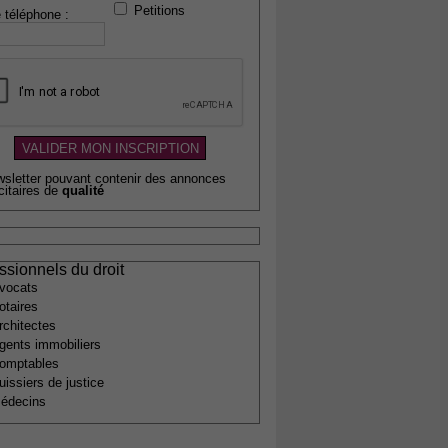
Petitions
 téléphone :
wsletter pouvant contenir des annonces
citaires de
qualité
ssionnels du droit
vocats
otaires
rchitectes
gents immobiliers
omptables
uissiers de justice
édecins