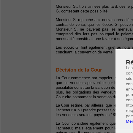
Monsieur S., trois années plus tard, désire p
G. contestent cette possibilité.
Monsieur S. reproche aux conventions d’être
contrat de vente, que les époux G. peuven
Monsieur S. ne payerait pas les mensuali
comprend dès lors pas pourquoi le paiement
mensualité constituait une faveur à son égar
Les époux G. font également grief au notaire
concluant la convention de vente.
Ré
Les
Décision de la Cour
con
La Cour commence par rappeler les différent
site
que les vendeurs peuvent exiger le paiemen
con
possibilité constitue la sanction de l’inexéc
enr
plus, les obligations des vendeurs étaient
per
Cour cite notamment la sanction de l’obligati
con
htt
La Cour estime, par ailleurs, que les obligat
l’acheteur a pu prendre possession immédia
res
les vendeurs seraient payés en 185 fois.
per
Men
La Cour considère également que le paiem
l’acheteur, mais également pour les vende
quinze ans. En percevant le montant du pri