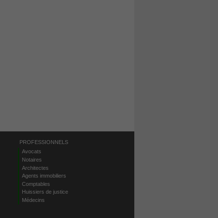
PROFESSIONNELS
Avocats
Notaires
Architectes
Agents immobiliers
Comptables
Huissiers de justice
Médecins