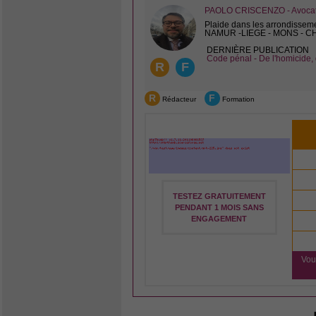
PAOLO CRISCENZO - Avocat 
Plaide dans les arrondissem
NAMUR -LIEGE - MONS - 
DERNIÈRE PUBLICATION
Code pénal - De l'homicide, 
R
F
R
F
Rédacteur
Formation
TESTEZ GRATUITEMENT
PENDANT 1 MOIS SANS
ENGAGEMENT
Vou