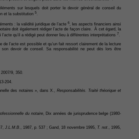
 éléments sur lesquels doit porter le devoir général de conseil du
5
ion et la substitution
.
6
ments : la validité juridique de l’acte
, les aspects financiers ainsi
notaire doit également rédiger l’acte de façon claire. À cet égard, la
7
 l’acte qu’il a rédigé peut donner lieu à différentes interprétations
.
e l’acte est possible et qu’un fait ressort clairement de la lecture
 son devoir de conseil. Sa responsabilité ne peut dès lors être
, 2007/9, 350.
13-204.
nnelle des notaires », dans X.,
Responsabilités. Traité théorique et
rofessionnelle du notaire
, Dix années de jurisprudence belge (1980-
87,
J.L.M.B
., 1987, p. 537 ; Gand, 18 novembre 1995,
T. not
., 1995,