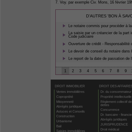
7. Voy. par exemple Civ. Mons, 16 février 1
D'AUTRES 'BON À SAV
Le notaire commis pour procéder à la
La saisie par un créancier de la part
Code judiciaire
Ouverture de crédit - Responsabilité 
Le devoir de conseil du notaire dans l
Le report de la date de passation de 
1
2
3
4
5
6
7
8
9
DROIT IMMOBILIER
DROIT DES AFFAIRE
Ventes immobilières
Dr. du consommateur
Copropriété
Propriété intellectuelle
Mitoyenneté
Règlement collectif de
dettes
Abrégés juridiques
Concurrence
Astuces et Conseils
Dr. bancaire - financie
Construction
Abrégés juridiques
Urbanisme
JURISPRUDENCE
Bail
Droit médical
Saisies immobilières