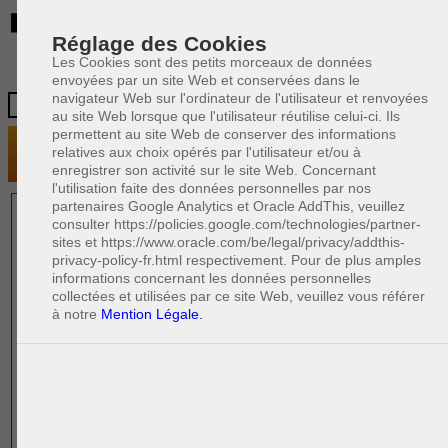
BE
Réglage des Cookies
Les Cookies sont des petits morceaux de données
envoyées par un site Web et conservées dans le
navigateur Web sur l'ordinateur de l'utilisateur et renvoyées
au site Web lorsque que l'utilisateur réutilise celui-ci. Ils
permettent au site Web de conserver des informations
relatives aux choix opérés par l'utilisateur et/ou à
enregistrer son activité sur le site Web. Concernant
l'utilisation faite des données personnelles par nos
partenaires Google Analytics et Oracle AddThis, veuillez
1 AVOCAT(S)
consulter https://policies.google.com/technologies/partner-
sites et https://www.oracle.com/be/legal/privacy/addthis-
EXPÉRIMENTÉ(S)
privacy-policy-fr.html respectivement. Pour de plus amples
PRÈS DE CHEZ VOUS
informations concernant les données personnelles
collectées et utilisées par ce site Web, veuillez vous référer
à notre
Mention Légale.
PAOLO CRISCENZO
Avocat pénaliste
Plaide dans les arrondissements judicaires
suivants : à BRUXELLES - NAMUR -LIEGE
- MONS - CHARLEROI
DERNIÈRE PUBLICATION
Code pénal - De l'homicide, des blessures
R
F
et coups justifiés