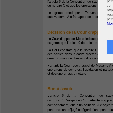
per
l’article 6 de la Convention de sauvegarde 
con
du notaire C et que les opérations accomplies
htt
Le jugement rendu par le Tribunal de premi
res
que Madame A a fait appel de la décision.
per
Men
Décision de la Cour d’appel de 
La Cour d’appel de Mons indique que l’artic
exigeant que l’article 9 de la loi de Ventôse
La Cour constate que le notaire C ne respect
des parties dans le cadre d’actes autres que
créer un manque d’impartialité dans le chef d
Partant, la Cour reçoit l’appel de Madame A e
opérations de comptes, liquidation et partag
et désigne un autre notaire.
Bon à savoir
L’article 6 de la Convention de sauv
2
commis.
L’exigence d’impartialité s’appré
comportement) que d’un point de vue objecti
parti pris, un préjugé à l’égard d’une partie o