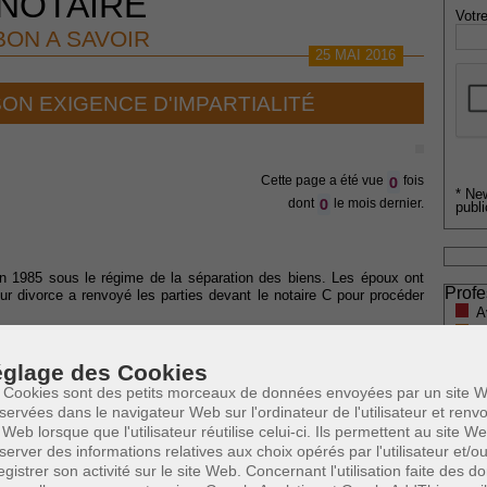
NOTAIRE
Votre
BON A SAVOIR
25 MAI 2016
SON EXIGENCE D'IMPARTIALITÉ
0
Cette page a été vue
fois
* Ne
0
dont
le mois dernier.
publi
 1985 sous le régime de la séparation des biens. Les époux ont
Profe
r divorce a renvoyé les parties devant le notaire C pour procéder
A
N
C dépose au greffe civil un état liquidatif, un procès-verbal d’état
A
glage des Cookies
A
 Cookies sont des petits morceaux de données envoyées par un site W
ions au greffe civil car elle doute de l’impartialité du notaire C.
C
servées dans le navigateur Web sur l'ordinateur de l'utilisateur et ren
H
 : le notaire C, après avoir accepté sa mission judiciaire, a acté
 Web lorsque que l'utilisateur réutilise celui-ci. Ils permettent au site W
M
eur B et son père d’une SPRL et a reçu le contrat de mariage de
server des informations relatives aux choix opérés par l'utilisateur et/o
sa nouvelle compagne, Madame E. Partant, Madame A considère que
egistrer son activité sur le site Web. Concernant l'utilisation faite des 
d’impartialité au regard de l’article 9 de la loi de Ventôse et de