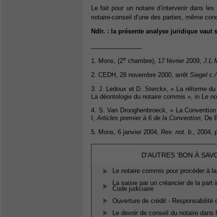
Le fait pour un notaire d’intervenir dans les 
notaire-conseil d’une des parties, même con
Ndlr. : la présente analyse juridique vau
_______________
e
1. Mons, (2
chambre), 17 février 2009,
J.L.
2. CEDH, 28 novembre 2000, arrêt
Siegel c.
3. J. Ledoux et D. Sterckx, « La réforme du 
La déontologie du notaire commis », in
Le no
4. S. Van Drooghenbroeck, « La Convention
I,
Articles premier à 6 de la Convention
, De 
5. Mons, 6 janvier 2004,
Rev. not. b.,
2004, p
D'AUTRES 'BON À SAV
Le notaire commis pour procéder à la
La saisie par un créancier de la part
Code judiciaire
Ouverture de crédit - Responsabilité 
Le devoir de conseil du notaire dans l