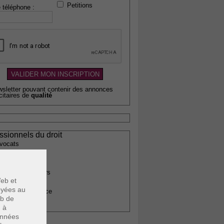
Petitions
 téléphone :
wsletter pouvant contenir des annonces
citaires de
qualité
ssionnels du droit
vocats
otaires
rchitectes
gents immobiliers
eb et
omptables
voyées au
uissiers de justice
eb de
édecins
u à
données