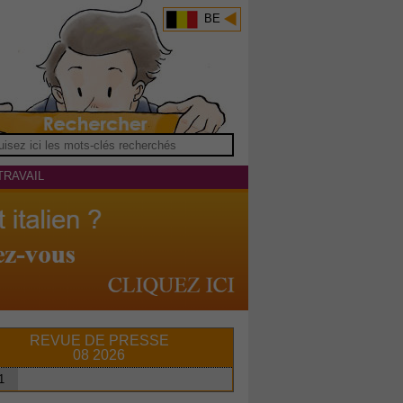
BE
TRAVAIL
REVUE DE PRESSE
08 2026
1