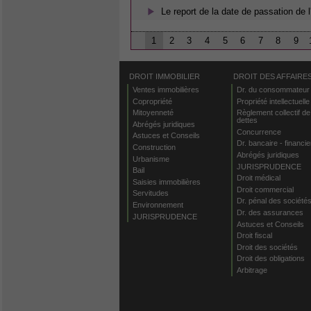
Le report de la date de passation de 
1
2
3
4
5
6
7
8
9
DROIT IMMOBILIER
DROIT DES AFFAIRE
Ventes immobilières
Dr. du consommateur
Copropriété
Propriété intellectuelle
Mitoyenneté
Règlement collectif de
dettes
Abrégés juridiques
Concurrence
Astuces et Conseils
Dr. bancaire - financie
Construction
Abrégés juridiques
Urbanisme
JURISPRUDENCE
Bail
Droit médical
Saisies immobilières
Droit commercial
Servitudes
Dr. pénal des société
Environnement
Dr. des assurances
JURISPRUDENCE
Astuces et Conseils
Droit fiscal
Droit des sociétés
Droit des obligations
Arbitrage