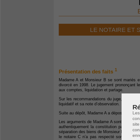
LE NOTAIRE ET 
1
Présentation des faits
Madame A et Monsieur B se sont mariés en
divorcé en 1998. Le jugement prononçant leu
aux comptes, liquidation et partage.
Sur les recommandations du juge, le notaire 
liquidatif et sa note d’observation.
Ré
Les
Suite au dépôt, Madame A a déposé des conclus
con
Les arguments de Madame A sont les suivants
site
authentiquement la constitution par Monsi
con
séparation des biens de Monsieur B et de 
enr
le notaire C n’a pas respecté son exigence 