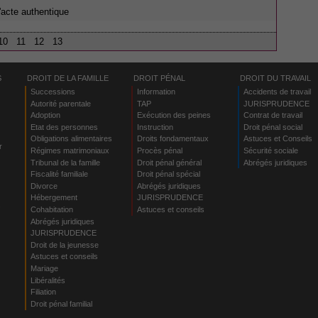
l'acte authentique
10
11
12
13
S
DROIT DE LA FAMILLE
DROIT PÉNAL
DROIT DU TRAVAIL
Successions
Information
Accidents de travail
Autorité parentale
TAP
JURISPRUDENCE
Adoption
Exécution des peines
Contrat de travail
Etat des personnes
Instruction
Droit pénal social
Obligations alimentaires
Droits fondamentaux
Astuces et Conseils
r
Régimes matrimoniaux
Procès pénal
Sécurité sociale
Tribunal de la famille
Droit pénal général
Abrégés juridiques
Fiscalité familiale
Droit pénal spécial
Divorce
Abrégés juridiques
Hébergement
JURISPRUDENCE
s
Cohabitation
Astuces et conseils
Abrégés juridiques
JURISPRUDENCE
Droit de la jeunesse
Astuces et conseils
Mariage
Libéralités
Filiation
Droit pénal familial