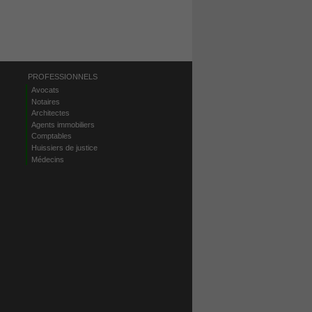
PROFESSIONNELS
Avocats
Notaires
Architectes
Agents immobiliers
Comptables
Huissiers de justice
Médecins