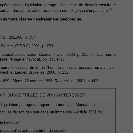
opérations de liquidation-partage judiciaire et de devenir ensuite le
5
cernant des autres actes, manque à son exigence d’impartialité.
t sous toute réserve généralement quelconque.
M.B.,
2011/08, p. 357.
/ France
,
R.T.D.F.,
2001, p. 759.
notariat et des actes notariés »,
J.T.,
2000, p. 211 ; H. Casman, «
taire, le juge et l’avocat
, pp. 333 et s.
 européenne des droits de l’homme », in
Les dossiers du J.T.,
vol.
Boeck et Larcier, Bruxelles, 2006, p. 132.
. 699 ; Mons, 22 octobre 1998,
Rev. not. b.,
2001, p. 603.
OIR' SUSCEPTIBLES DE VOUS INTERESSER
 liquidation-partage du régime matrimonial – Mandataire
 indivise de son débiteur dans un immeuble – Article 1561 du
du banquier
e cadre d'un acte constitutif de société