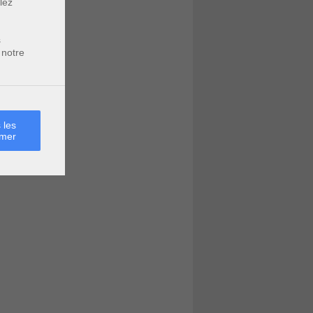
lez
s
 notre
 les
rmer