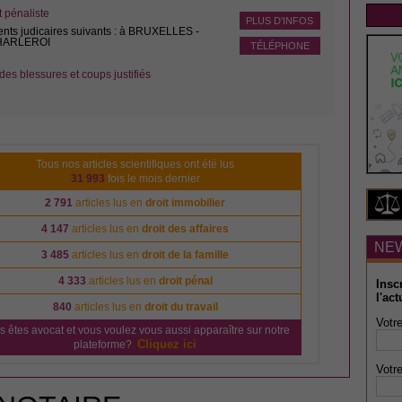
pénaliste
PLUS D'INFOS
ents judicaires suivants : à BRUXELLES -
CHARLEROI
TÉLÉPHONE
des blessures et coups justifiés
Tous nos articles scientifiques ont été lus
31 993
fois le mois dernier
2 791
articles lus en
droit immobilier
4 147
articles lus en
droit des affaires
NE
3 485
articles lus en
droit de la famille
4 333
articles lus en
droit pénal
Insc
l'act
840
articles lus en
droit du travail
Votre
s êtes avocat et vous voulez vous aussi apparaître sur notre
Cliquez ici
plateforme?
Votre