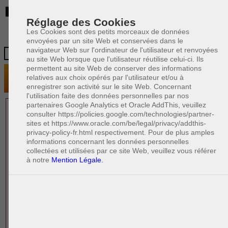
BE
Réglage des Cookies
Les Cookies sont des petits morceaux de données
envoyées par un site Web et conservées dans le
navigateur Web sur l'ordinateur de l'utilisateur et renvoyées
au site Web lorsque que l'utilisateur réutilise celui-ci. Ils
permettent au site Web de conserver des informations
relatives aux choix opérés par l'utilisateur et/ou à
enregistrer son activité sur le site Web. Concernant
l'utilisation faite des données personnelles par nos
partenaires Google Analytics et Oracle AddThis, veuillez
1 AVOCAT(S)
consulter https://policies.google.com/technologies/partner-
sites et https://www.oracle.com/be/legal/privacy/addthis-
EXPÉRIMENTÉ(S)
privacy-policy-fr.html respectivement. Pour de plus amples
PRÈS DE CHEZ VOUS
informations concernant les données personnelles
collectées et utilisées par ce site Web, veuillez vous référer
à notre
Mention Légale.
PAOLO CRISCENZO
Avocat pénaliste
Plaide dans les arrondissements judicaires
suivants : à BRUXELLES - NAMUR -LIEGE
- MONS - CHARLEROI
DERNIÈRE PUBLICATION
Code pénal - De l'homicide, des blessures
R
F
et coups justifiés