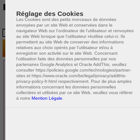
BE
Réglage des Cookies
Les Cookies sont des petits morceaux de données
envoyées par un site Web et conservées dans le
navigateur Web sur l'ordinateur de l'utilisateur et renvoyées
au site Web lorsque que l'utilisateur réutilise celui-ci. Ils
permettent au site Web de conserver des informations
relatives aux choix opérés par l'utilisateur et/ou à
enregistrer son activité sur le site Web. Concernant
l'utilisation faite des données personnelles par nos
partenaires Google Analytics et Oracle AddThis, veuillez
1 AVOCAT(S)
consulter https://policies.google.com/technologies/partner-
sites et https://www.oracle.com/be/legal/privacy/addthis-
EXPÉRIMENTÉ(S)
privacy-policy-fr.html respectivement. Pour de plus amples
PRÈS DE CHEZ VOUS
informations concernant les données personnelles
collectées et utilisées par ce site Web, veuillez vous référer
à notre
Mention Légale.
PAOLO CRISCENZO
Avocat pénaliste
Plaide dans les arrondissements judicaires
suivants : à BRUXELLES - NAMUR -LIEGE
- MONS - CHARLEROI
DERNIÈRE PUBLICATION
Code pénal - De l'homicide, des blessures
R
F
et coups justifiés