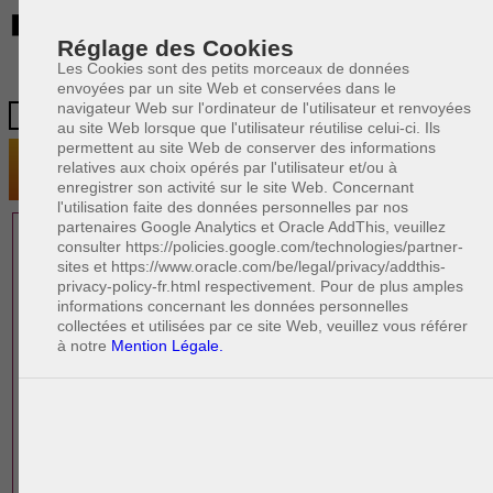
BE
Réglage des Cookies
Les Cookies sont des petits morceaux de données
envoyées par un site Web et conservées dans le
navigateur Web sur l'ordinateur de l'utilisateur et renvoyées
au site Web lorsque que l'utilisateur réutilise celui-ci. Ils
permettent au site Web de conserver des informations
relatives aux choix opérés par l'utilisateur et/ou à
enregistrer son activité sur le site Web. Concernant
l'utilisation faite des données personnelles par nos
partenaires Google Analytics et Oracle AddThis, veuillez
1 AVOCAT(S)
consulter https://policies.google.com/technologies/partner-
sites et https://www.oracle.com/be/legal/privacy/addthis-
EXPÉRIMENTÉ(S)
privacy-policy-fr.html respectivement. Pour de plus amples
PRÈS DE CHEZ VOUS
informations concernant les données personnelles
collectées et utilisées par ce site Web, veuillez vous référer
à notre
Mention Légale.
PAOLO CRISCENZO
Avocat pénaliste
Plaide dans les arrondissements judicaires
suivants : à BRUXELLES - NAMUR -LIEGE
- MONS - CHARLEROI
DERNIÈRE PUBLICATION
Code pénal - De l'homicide, des blessures
R
F
et coups justifiés