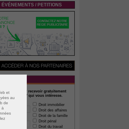
ÉVÉNEMENTS / PETITIONS
WSLETTER
rivez-vous pour recevoir gratuitement
eb et
ualité juridique* qui vous intéresse.
voyées au
eb de
 e-mail :
Droit immobilier
u à
Droit des affaires
données
Droit de la famille
lez
 code postal :
Droit pénal
Droit du travail