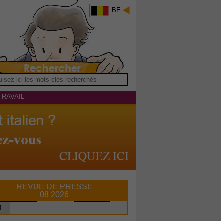
BE
TRAVAIL
REVUE DE PRESSE
08 2026
1