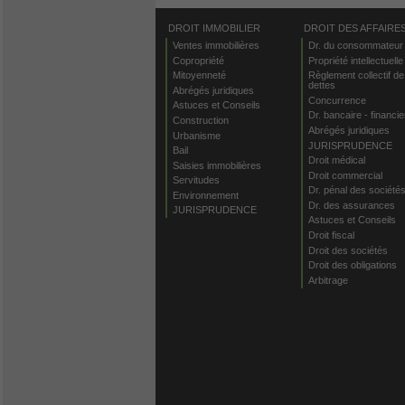
DROIT IMMOBILIER
DROIT DES AFFAIRE
Ventes immobilières
Dr. du consommateur
Copropriété
Propriété intellectuelle
Mitoyenneté
Règlement collectif de
dettes
Abrégés juridiques
Concurrence
Astuces et Conseils
Dr. bancaire - financie
Construction
Abrégés juridiques
Urbanisme
JURISPRUDENCE
Bail
Droit médical
Saisies immobilières
Droit commercial
Servitudes
Dr. pénal des société
Environnement
Dr. des assurances
JURISPRUDENCE
Astuces et Conseils
Droit fiscal
Droit des sociétés
Droit des obligations
Arbitrage