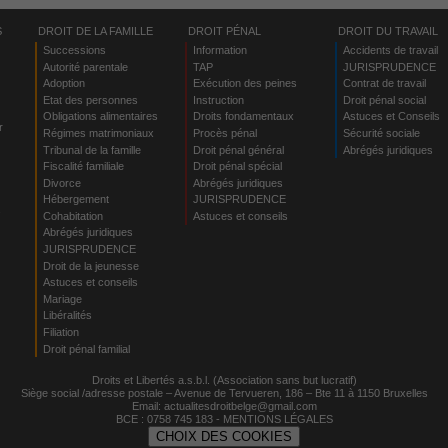
S
DROIT DE LA FAMILLE
DROIT PÉNAL
DROIT DU TRAVAIL
Successions
Information
Accidents de travail
Autorité parentale
TAP
JURISPRUDENCE
Adoption
Exécution des peines
Contrat de travail
Etat des personnes
Instruction
Droit pénal social
Obligations alimentaires
Droits fondamentaux
Astuces et Conseils
r
Régimes matrimoniaux
Procès pénal
Sécurité sociale
Tribunal de la famille
Droit pénal général
Abrégés juridiques
Fiscalité familiale
Droit pénal spécial
Divorce
Abrégés juridiques
Hébergement
JURISPRUDENCE
s
Cohabitation
Astuces et conseils
Abrégés juridiques
JURISPRUDENCE
Droit de la jeunesse
Astuces et conseils
Mariage
Libéralités
Filiation
Droit pénal familial
Droits et Libertés a.s.b.l. (Association sans but lucratif)
Siège social /adresse postale – Avenue de Tervueren, 186 – Bte 11 à 1150 Bruxelles
Email:
actualitesdroitbelge@gmail.com
BCE : 0758 745 183 -
MENTIONS LÉGALES
CHOIX DES COOKIES